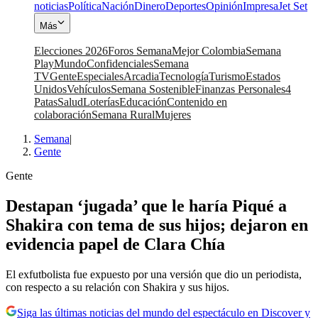
noticias
Política
Nación
Dinero
Deportes
Opinión
Impresa
Jet Set
Más
Elecciones 2026
Foros Semana
Mejor Colombia
Semana
Play
Mundo
Confidenciales
Semana
TV
Gente
Especiales
Arcadia
Tecnología
Turismo
Estados
Unidos
Vehículos
Semana Sostenible
Finanzas Personales
4
Patas
Salud
Loterías
Educación
Contenido en
colaboración
Semana Rural
Mujeres
Semana
|
Gente
Gente
Destapan ‘jugada’ que le haría Piqué a
Shakira con tema de sus hijos; dejaron en
evidencia papel de Clara Chía
El exfutbolista fue expuesto por una versión que dio un periodista,
con respecto a su relación con Shakira y sus hijos.
Siga las últimas noticias del mundo del espectáculo en Discover y