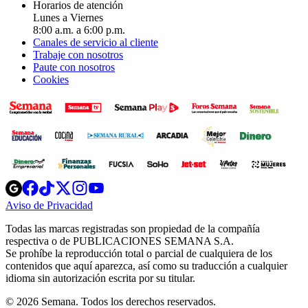
Horarios de atención
Lunes a Viernes
8:00 a.m. a 6:00 p.m.
Canales de servicio al cliente
Trabaje con nosotros
Paute con nosotros
Cookies
Opens
Opens
Opens
Opens
Opens
in
in
in
in
in
Aviso de Privacidad
Opens
new
new
new
new
new
in
window
window
window
window
window
Todas las marcas registradas son propiedad de la compañía
new
respectiva o de PUBLICACIONES SEMANA S.A.
window
Se prohíbe la reproducción total o parcial de cualquiera de los
contenidos que aquí aparezca, así como su traducción a cualquier
idioma sin autorización escrita por su titular.
© 2026 Semana. Todos los derechos reservados.