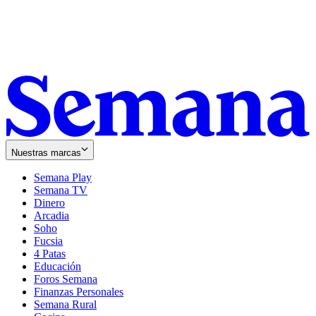
Nuestras marcas
Semana Play
Semana TV
Dinero
Arcadia
Soho
Opens
Fucsia
in
Opens
4 Patas
new
in
Educación
window
new
Foros Semana
window
Finanzas Personales
Semana Rural