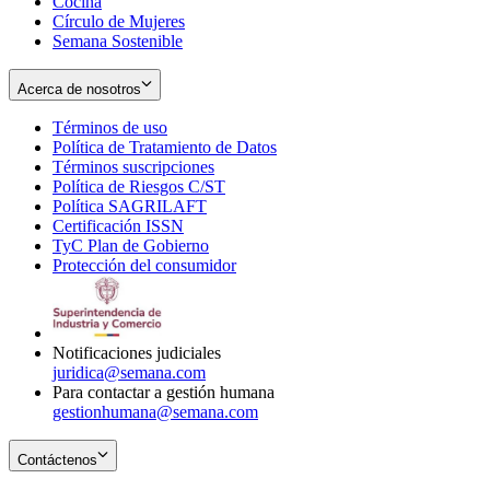
Cocina
Círculo de Mujeres
Semana Sostenible
Acerca de nosotros
Términos de uso
Opens
Política de Tratamiento de Datos
in
Opens
Términos suscripciones
new
Opens
in
Política de Riesgos C/ST
window
in
Opens
new
Política SAGRILAFT
Opens
new
in
window
Certificación ISSN
Opens
in
window
new
TyC Plan de Gobierno
in
new
Opens
window
Protección del consumidor
new
window
in
Opens
window
new
in
window
new
window
Notificaciones judiciales
juridica@semana.com
Para contactar a gestión humana
gestionhumana@semana.com
Contáctenos