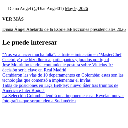
— Diana Angel (@DianAngel01)
May 9, 2026
VER MÁS
Diana Ángel
Abelardo de la Espriella
Elecciones presidenciales 2026
Le puede interesar
“Nos va a hacer mucha falta”: la triste eliminación en ‘MasterChef
Celebrity’ que hizo llorar a participantes y jurados por igual
José Mourinho tendría contundente postura sobre Vinícius Jr.:
decisión sería clave en Real Madrid
Cambiaron las vías de 10 departamentos en Colombia: estas son las
tecnologías que comenzó a implementar el Invías
Tabla de posiciones en Liga BetPlay: nuevo líder tras triunfos de
América e Inter Bogotá
La Selección Colombia tendrá una imponente casa: Revelan nuevas
fotografías que sorprenden a Sudamérica