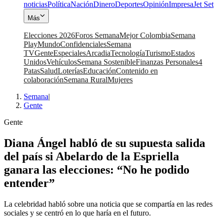
noticias
Política
Nación
Dinero
Deportes
Opinión
Impresa
Jet Set
Más
Elecciones 2026
Foros Semana
Mejor Colombia
Semana
Play
Mundo
Confidenciales
Semana
TV
Gente
Especiales
Arcadia
Tecnología
Turismo
Estados
Unidos
Vehículos
Semana Sostenible
Finanzas Personales
4
Patas
Salud
Loterías
Educación
Contenido en
colaboración
Semana Rural
Mujeres
Semana
|
Gente
Gente
Diana Ángel habló de su supuesta salida
del país si Abelardo de la Espriella
ganara las elecciones: “No he podido
entender”
La celebridad habló sobre una noticia que se compartía en las redes
sociales y se centró en lo que haría en el futuro.