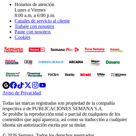
Horarios de atención
Lunes a Viernes
8:00 a.m. a 6:00 p.m.
Canales de servicio al cliente
Trabaje con nosotros
Paute con nosotros
Cookies
Opens
Opens
Opens
Opens
Opens
in
in
in
in
in
Aviso de Privacidad
Opens
new
new
new
new
new
in
window
window
window
window
window
Todas las marcas registradas son propiedad de la compañía
new
respectiva o de PUBLICACIONES SEMANA S.A.
window
Se prohíbe la reproducción total o parcial de cualquiera de los
contenidos que aquí aparezca, así como su traducción a cualquier
idioma sin autorización escrita por su titular.
© 2026 Semana. Todos los derechos reservados.