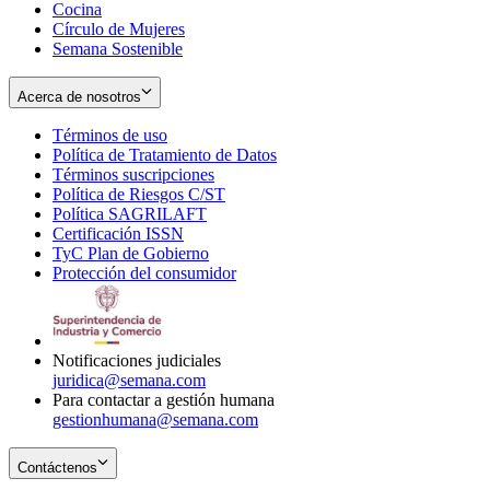
Cocina
Círculo de Mujeres
Semana Sostenible
Acerca de nosotros
Términos de uso
Opens
Política de Tratamiento de Datos
in
Opens
Términos suscripciones
new
Opens
in
Política de Riesgos C/ST
window
in
Opens
new
Política SAGRILAFT
Opens
new
in
window
Certificación ISSN
Opens
in
window
new
TyC Plan de Gobierno
in
new
Opens
window
Protección del consumidor
new
window
in
Opens
window
new
in
window
new
window
Notificaciones judiciales
juridica@semana.com
Para contactar a gestión humana
gestionhumana@semana.com
Contáctenos