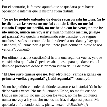
Por el contrario, la famosa apuntó que se quedaría para hacer
oposición e intentar que la historia fuera distinta.
“Yo no he podido entender de dónde sacaron esta historia. Ya lo
he dicho varias veces: no me fui cuando Uribe, no me fui
cuando Duque me perfiló, no me he ido con los vetos, no me he
ido nunca, nunca me voy a ir y mucho menos me iría, ¡si algo
así pasara!
Me quedaría enfrentando este desastre, que seguro
muchos desafíos en contra de la ultraderecha nos dará, y hay que
estar aquí, sí, ‘firme por la patria’, pero para combatir lo que se nos
vendría”, comentó.
Por último, la actriz cuestionó si habría una segunda vuelta, ya que
consideraba que Iván Cepeda estaba puesto para quedarse con el
título de presidente desde la primera vuelta del 31 de mayo.
“
El Dios suyo quiera que no. Por otro lado: vamos a ganar en
primera vuelta, ¿segunda? ¿Cuál segunda?
”, concluyó.
Yo no he podido entender de dónde sacaron esta historia? Ya lo he
dicho varias veces: No me fui cuando Uribe, no me fui cuando
Duque me perfiló, no me ido con los vetos, no me he ido nunca,
nunca me voy a ir y mucho menos me iría, si algo así pasara! Me
quedaría enfrentando este…
pic.twitter.com/iUixx5uVqA