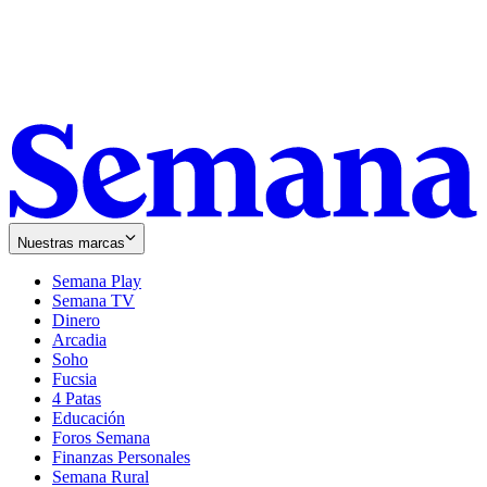
Nuestras marcas
Semana Play
Semana TV
Dinero
Arcadia
Soho
Opens
Fucsia
in
Opens
4 Patas
new
in
Educación
window
new
Foros Semana
window
Finanzas Personales
Semana Rural