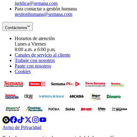
juridica@semana.com
Para contactar a gestión humana
gestionhumana@semana.com
Contáctenos
Horarios de atención
Lunes a Viernes
8:00 a.m. a 6:00 p.m.
Canales de servicio al cliente
Trabaje con nosotros
Paute con nosotros
Cookies
Opens
Opens
Opens
Opens
Opens
in
in
in
in
in
Aviso de Privacidad
Opens
new
new
new
new
new
in
window
window
window
window
window