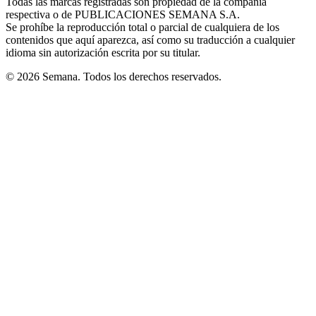
Todas las marcas registradas son propiedad de la compañía
new
respectiva o de PUBLICACIONES SEMANA S.A.
window
Se prohíbe la reproducción total o parcial de cualquiera de los
contenidos que aquí aparezca, así como su traducción a cualquier
idioma sin autorización escrita por su titular.
© 2026 Semana. Todos los derechos reservados.