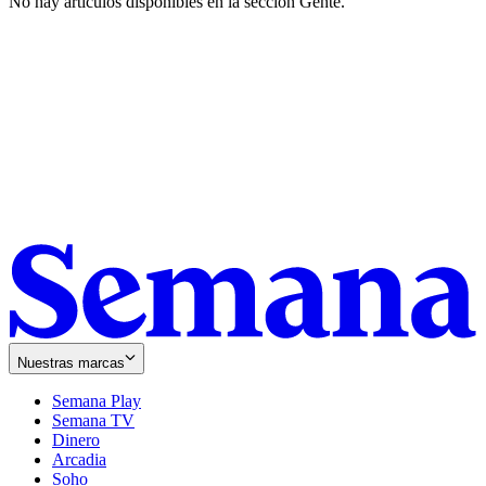
No hay artículos disponibles en la sección
Gente
.
Nuestras marcas
Semana Play
Semana TV
Dinero
Arcadia
Soho
Opens