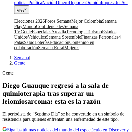
noticias
Política
Nación
Dinero
Deportes
Opinión
Impresa
Jet Set
Más
Elecciones 2026
Foros Semana
Mejor Colombia
Semana
Play
Mundo
Confidenciales
Semana
TV
Gente
Especiales
Arcadia
Tecnología
Turismo
Estados
Unidos
Vehículos
Semana Sostenible
Finanzas Personales
4
Patas
Salud
Loterías
Educación
Contenido en
colaboración
Semana Rural
Mujeres
Semana
|
Gente
Gente
Diego Guauque regresó a la sala de
quimioterapia tras superar un
leiomiosarcoma: esta es la razón
El periodista de “Septimo Día” se ha convertido en un símbolo de
resistencia para quienes enfrentan una enfermedad de este tipo.
Siga las últimas noticias del mundo del espectáculo en Discover y