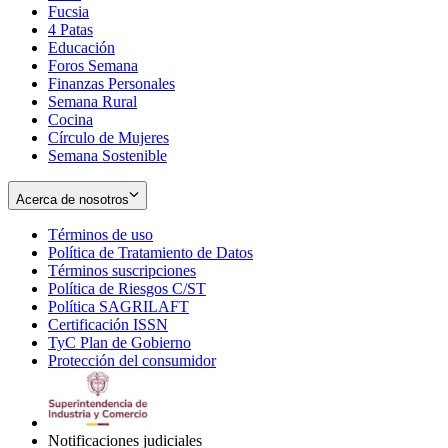
Fucsia
in
Opens
4 Patas
new
in
Educación
window
new
Foros Semana
window
Finanzas Personales
Semana Rural
Cocina
Círculo de Mujeres
Semana Sostenible
Acerca de nosotros
Términos de uso
Opens
Política de Tratamiento de Datos
in
Opens
Términos suscripciones
new
Opens
in
Política de Riesgos C/ST
window
in
Opens
new
Política SAGRILAFT
Opens
new
in
window
Certificación ISSN
Opens
in
window
new
TyC Plan de Gobierno
in
new
Opens
window
Protección del consumidor
new
window
in
Opens
window
new
in
window
new
window
Notificaciones judiciales