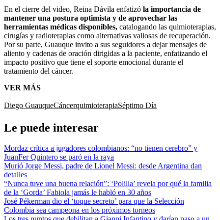
En el cierre del video, Reina Dávila enfatizó
la importancia de
mantener una postura optimista y de aprovechar las
herramientas médicas disponibles,
catalogando las quimioterapias,
cirugías y radioterapias como alternativas valiosas de recuperación.
Por su parte, Guauque invito a sus seguidores a dejar mensajes de
aliento y cadenas de oración dirigidas a la paciente, enfatizando el
impacto positivo que tiene el soporte emocional durante el
tratamiento del cáncer.
VER MÁS
Diego Guauque
Cáncer
quimioterapia
Séptimo Día
Le puede interesar
Mordaz crítica a jugadores colombianos: “no tienen cerebro” y
JuanFer Quintero se paró en la raya
Murió Jorge Messi, padre de Lionel Messi: desde Argentina dan
detalles
“Nunca tuve una buena relación”: ‘Polilla’ revela por qué la familia
de la ‘Gorda’ Fabiola jamás le habló en 30 años
José Pékerman dio el ‘toque secreto’ para que la Selección
Colombia sea campeona en los próximos torneos
Los tres puntos que debilitan a Gianni Infantino y darían paso a un