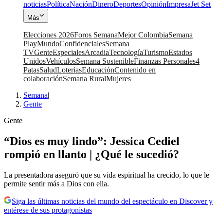
noticias
Política
Nación
Dinero
Deportes
Opinión
Impresa
Jet Set
Más
Elecciones 2026
Foros Semana
Mejor Colombia
Semana
Play
Mundo
Confidenciales
Semana
TV
Gente
Especiales
Arcadia
Tecnología
Turismo
Estados
Unidos
Vehículos
Semana Sostenible
Finanzas Personales
4
Patas
Salud
Loterías
Educación
Contenido en
colaboración
Semana Rural
Mujeres
Semana
|
Gente
Gente
“Dios es muy lindo”: Jessica Cediel
rompió en llanto | ¿Qué le sucedió?
La presentadora aseguró que su vida espiritual ha crecido, lo que le
permite sentir más a Dios con ella.
Siga las últimas noticias del mundo del espectáculo en Discover y
entérese de sus protagonistas