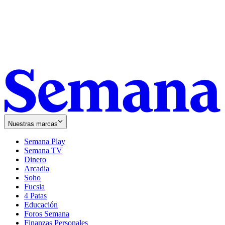
Nuestras marcas
Semana Play
Semana TV
Dinero
Arcadia
Soho
Opens
Fucsia
in
Opens
4 Patas
new
in
Educación
window
new
Foros Semana
window
Finanzas Personales