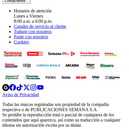
Contáctenos
Horarios de atención
Lunes a Viernes
8:00 a.m. a 6:00 p.m.
Canales de servicio al cliente
Trabaje con nosotros
Paute con nosotros
Cookies
Opens
Opens
Opens
Opens
Opens
in
in
in
in
in
Aviso de Privacidad
Opens
new
new
new
new
new
in
window
window
window
window
window
Todas las marcas registradas son propiedad de la compañía
new
respectiva o de PUBLICACIONES SEMANA S.A.
window
Se prohíbe la reproducción total o parcial de cualquiera de los
contenidos que aquí aparezca, así como su traducción a cualquier
idioma sin autorización escrita por su titular.