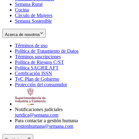
Semana Rural
Cocina
Círculo de Mujeres
Semana Sostenible
Acerca de nosotros
Términos de uso
Opens
Política de Tratamiento de Datos
in
Opens
Términos suscripciones
new
Opens
in
Política de Riesgos C/ST
window
in
Opens
new
Política SAGRILAFT
Opens
new
in
window
Certificación ISSN
Opens
in
window
new
TyC Plan de Gobierno
in
new
Opens
window
Protección del consumidor
new
window
in
Opens
window
new
in
window
new
window
Notificaciones judiciales
juridica@semana.com
Para contactar a gestión humana
gestionhumana@semana.com