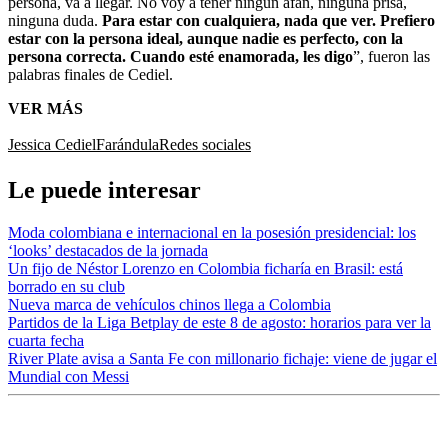
persona, va a llegar. No voy a tener ningún afán, ninguna prisa,
ninguna duda.
Para estar con cualquiera, nada que ver. Prefiero
estar con la persona ideal, aunque nadie es perfecto, con la
persona correcta. Cuando esté enamorada, les digo
”, fueron las
palabras finales de Cediel.
VER MÁS
Jessica Cediel
Farándula
Redes sociales
Le puede interesar
Moda colombiana e internacional en la posesión presidencial: los
‘looks’ destacados de la jornada
Un fijo de Néstor Lorenzo en Colombia ficharía en Brasil: está
borrado en su club
Nueva marca de vehículos chinos llega a Colombia
Partidos de la Liga Betplay de este 8 de agosto: horarios para ver la
cuarta fecha
River Plate avisa a Santa Fe con millonario fichaje: viene de jugar el
Mundial con Messi