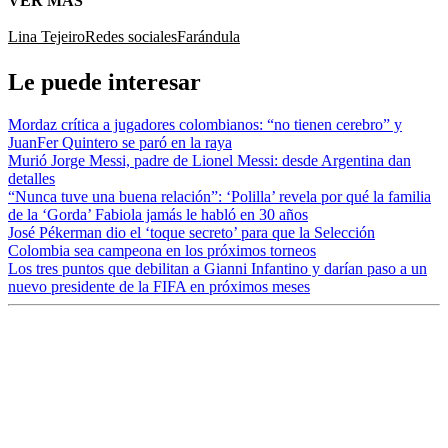
VER MÁS
Lina Tejeiro
Redes sociales
Farándula
Le puede interesar
Mordaz crítica a jugadores colombianos: “no tienen cerebro” y
JuanFer Quintero se paró en la raya
Murió Jorge Messi, padre de Lionel Messi: desde Argentina dan
detalles
“Nunca tuve una buena relación”: ‘Polilla’ revela por qué la familia
de la ‘Gorda’ Fabiola jamás le habló en 30 años
José Pékerman dio el ‘toque secreto’ para que la Selección
Colombia sea campeona en los próximos torneos
Los tres puntos que debilitan a Gianni Infantino y darían paso a un
nuevo presidente de la FIFA en próximos meses