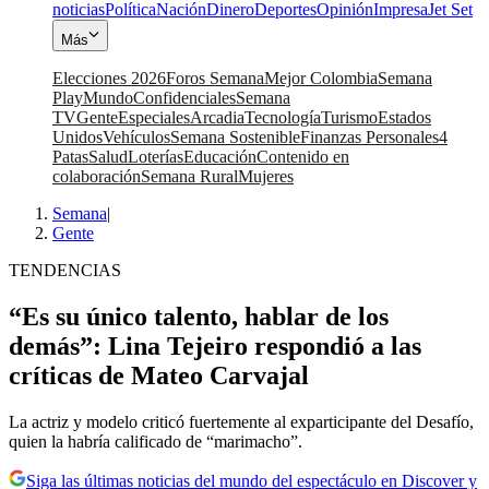
noticias
Política
Nación
Dinero
Deportes
Opinión
Impresa
Jet Set
Más
Elecciones 2026
Foros Semana
Mejor Colombia
Semana
Play
Mundo
Confidenciales
Semana
TV
Gente
Especiales
Arcadia
Tecnología
Turismo
Estados
Unidos
Vehículos
Semana Sostenible
Finanzas Personales
4
Patas
Salud
Loterías
Educación
Contenido en
colaboración
Semana Rural
Mujeres
Semana
|
Gente
TENDENCIAS
“Es su único talento, hablar de los
demás”: Lina Tejeiro respondió a las
críticas de Mateo Carvajal
La actriz y modelo criticó fuertemente al exparticipante del Desafío,
quien la habría calificado de “marimacho”.
Siga las últimas noticias del mundo del espectáculo en Discover y