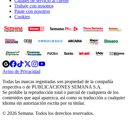
Canales de servicio al cliente
Trabaje con nosotros
Paute con nosotros
Cookies
Opens
Opens
Opens
Opens
Opens
in
in
in
in
in
Aviso de Privacidad
Opens
new
new
new
new
new
in
window
window
window
window
window
Todas las marcas registradas son propiedad de la compañía
new
respectiva o de PUBLICACIONES SEMANA S.A.
window
Se prohíbe la reproducción total o parcial de cualquiera de los
contenidos que aquí aparezca, así como su traducción a cualquier
idioma sin autorización escrita por su titular.
© 2026 Semana. Todos los derechos reservados.