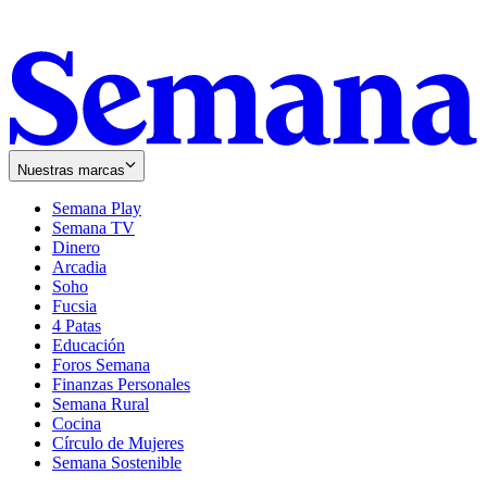
Nuestras marcas
Semana Play
Semana TV
Dinero
Arcadia
Soho
Opens
Fucsia
in
Opens
4 Patas
new
in
Educación
window
new
Foros Semana
window
Finanzas Personales
Semana Rural
Cocina
Círculo de Mujeres
Semana Sostenible