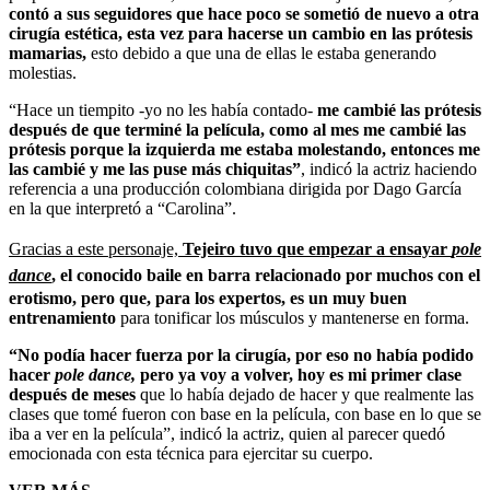
contó a sus seguidores que hace poco se sometió de nuevo a otra
cirugía estética, esta vez para hacerse un cambio en las prótesis
mamarias,
esto debido a que una de ellas le estaba generando
molestias.
“Hace un tiempito -yo no les había contado-
me cambié las prótesis
después de que terminé la película, como al mes me cambié las
prótesis porque la izquierda me estaba molestando, entonces me
las cambié y me las puse más chiquitas”
, indicó la actriz haciendo
referencia a una producción colombiana dirigida por Dago García
en la que interpretó a “Carolina”.
Gracias a este personaje,
Tejeiro tuvo que empezar a ensayar
pole
dance
,
el conocido baile en barra relacionado por muchos con el
erotismo, pero que, para los expertos, es un muy buen
entrenamiento
para tonificar los músculos y mantenerse en forma.
“No podía hacer fuerza por la cirugía, por eso no había podido
hacer
pole dance,
pero ya voy a volver, hoy es mi primer clase
después de meses
que lo había dejado de hacer y que realmente las
clases que tomé fueron con base en la película, con base en lo que se
iba a ver en la película”, indicó la actriz, quien al parecer quedó
emocionada con esta técnica para ejercitar su cuerpo.