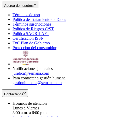
Acerca de nosotros
Términos de uso
Opens
Política de Tratamiento de Datos
in
Opens
Términos suscripciones
new
Opens
in
Política de Riesgos C/ST
window
in
Opens
new
Política SAGRILAFT
Opens
new
in
window
Certificación ISSN
Opens
in
window
new
TyC Plan de Gobierno
in
new
Opens
window
Protección del consumidor
new
window
in
Opens
window
new
in
window
new
window
Notificaciones judiciales
juridica@semana.com
Para contactar a gestión humana
gestionhumana@semana.com
Contáctenos
Horarios de atención
Lunes a Viernes
8:00 a.m. a 6:00 p.m.