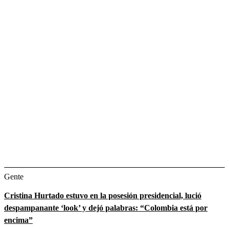
Gente
Cristina Hurtado estuvo en la posesión presidencial, lució
despampanante ‘look’ y dejó palabras: “Colombia está por
encima”