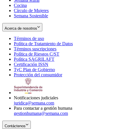
Semana Rural
Cocina
Círculo de Mujeres
Semana Sostenible
Acerca de nosotros
Términos de uso
Opens
Política de Tratamiento de Datos
in
Opens
Términos suscripciones
new
Opens
in
Política de Riesgos C/ST
window
in
Opens
new
Política SAGRILAFT
Opens
new
in
window
Certificación ISSN
Opens
in
window
new
TyC Plan de Gobierno
in
new
Opens
window
Protección del consumidor
new
window
in
Opens
window
new
in
window
new
window
Notificaciones judiciales
juridica@semana.com
Para contactar a gestión humana
gestionhumana@semana.com
Contáctenos