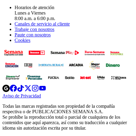
Horarios de atención
Lunes a Viernes
8:00 a.m. a 6:00 p.m.
Canales de servicio al cliente
Trabaje con nosotros
Paute con nosotros
Cookies
Opens
Opens
Opens
Opens
Opens
in
in
in
in
in
Aviso de Privacidad
Opens
new
new
new
new
new
in
window
window
window
window
window
Todas las marcas registradas son propiedad de la compañía
new
respectiva o de PUBLICACIONES SEMANA S.A.
window
Se prohíbe la reproducción total o parcial de cualquiera de los
contenidos que aquí aparezca, así como su traducción a cualquier
idioma sin autorización escrita por su titular.