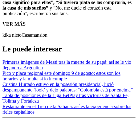
casa significó para ellos”, “Si tuviera plata se las compraría, es
la casa de mis sueños”
y “No, me duele el corazón esta
publicación”, escribieron sus fans.
VER MÁS
kika nieto
Casa
mansion
Le puede interesar
Primeras imágenes de Messi tras la muerte de su papá: así se le vio
llegando a Argentina
Pico y placa regional este domingo 9 de agosto: estos son los
horarios y la multa si lo incumple
Cristina Hurtado estuvo en la posesión presidencial, lució
despampanante ‘look’ y dejó palabras: “Colombia está por encima”
Tabla de posiciones de la Liga BetPlay tras victorias de Santa Fe,
Tolima y Fortaleza
Restaurante en el Tren de la Sabana: así es la experiencia sobre los
rieles capitalinos