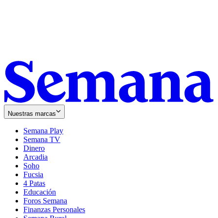
Nuestras marcas
Semana Play
Semana TV
Dinero
Arcadia
Soho
Opens
Fucsia
in
Opens
4 Patas
new
in
Educación
window
new
Foros Semana
window
Finanzas Personales