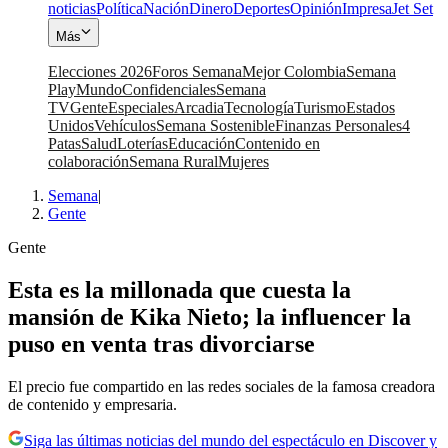
noticias
Política
Nación
Dinero
Deportes
Opinión
Impresa
Jet Set
Más
Elecciones 2026
Foros Semana
Mejor Colombia
Semana
Play
Mundo
Confidenciales
Semana
TV
Gente
Especiales
Arcadia
Tecnología
Turismo
Estados
Unidos
Vehículos
Semana Sostenible
Finanzas Personales
4
Patas
Salud
Loterías
Educación
Contenido en
colaboración
Semana Rural
Mujeres
Semana
|
Gente
Gente
Esta es la millonada que cuesta la
mansión de Kika Nieto; la influencer la
puso en venta tras divorciarse
El precio fue compartido en las redes sociales de la famosa creadora
de contenido y empresaria.
Siga las últimas noticias del mundo del espectáculo en Discover y