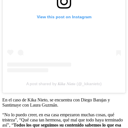
View this post on Instagram
A post shared by 𝑲𝒊𝒌𝒂 𝑵𝒊𝒆𝒕𝒐 (@_kikanieto)
En el caso de Kika Nieto, se encuentra con Diego Barajas y
Santimaye con Laura Guzmán.
“No lo puedo creer, en esa casa empezaron muchas cosas, qué
tristeza”, “Qué casa tan hermosa, qué mal que todo haya terminado
así”, “
Todos los que seguimos su contenido sabemos lo que esa