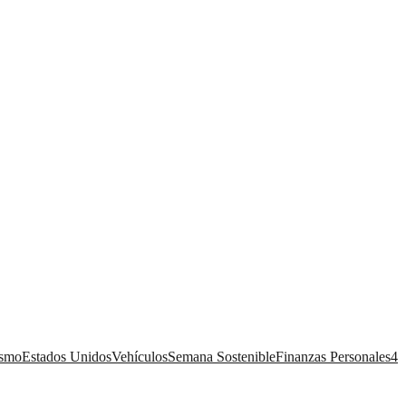
ismo
Estados Unidos
Vehículos
Semana Sostenible
Finanzas Personales
4