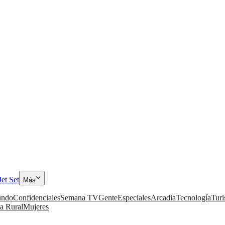
Jet Set
Más
ndo
Confidenciales
Semana TV
Gente
Especiales
Arcadia
Tecnología
Tur
a Rural
Mujeres