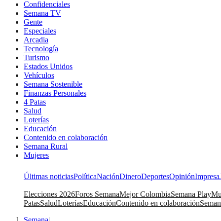
Confidenciales
Semana TV
Gente
Especiales
Arcadia
Tecnología
Turismo
Estados Unidos
Vehículos
Semana Sostenible
Finanzas Personales
4 Patas
Salud
Loterías
Educación
Contenido en colaboración
Semana Rural
Mujeres
Últimas noticias
Política
Nación
Dinero
Deportes
Opinión
Impresa
Elecciones 2026
Foros Semana
Mejor Colombia
Semana Play
Mu
Patas
Salud
Loterías
Educación
Contenido en colaboración
Seman
Semana
|