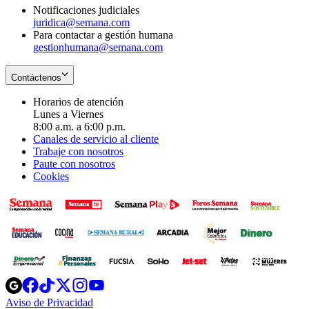
Notificaciones judiciales
juridica@semana.com
Para contactar a gestión humana
gestionhumana@semana.com
Contáctenos
Horarios de atención
Lunes a Viernes
8:00 a.m. a 6:00 p.m.
Canales de servicio al cliente
Trabaje con nosotros
Paute con nosotros
Cookies
Opens
Opens
Opens
Opens
Opens
in
in
in
in
in
Aviso de Privacidad
Opens
new
new
new
new
new