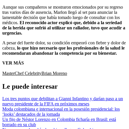
Aunque sus compañeros se mostraron emocionados por su regreso
tras varios días de ausencia, Marlon llegó al set para anunciar la
lamentable decisión que había tomado luego de consultar con los
médicos.
El reconocido actor explicó que, debido a la seriedad
de la herida que sufrió al utilizar un rallador, tuvo que acudir a
urgencias.
A pesar del fuerte dolor, su condición empeoró con fiebre y dolor de
cabeza,
lo que hizo necesario que los profesionales de la salud le
recomendaran abandonar la competencia por su bienestar.
VER MÁS
MasterChef Celebrity
Brian Moreno
Le puede interesar
Los tres puntos que debilitan a Gianni Infantino y darían paso a un
nuevo presidente de la FIFA en próximos meses
Moda colombiana e internacional en la posesión presidencial: los
‘looks’ destacados de la jornada
Un fijo de Néstor Lorenzo en Colombia ficharía en Brasil: está
borrado en su club