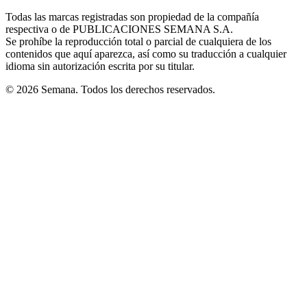
in
window
window
window
window
window
Todas las marcas registradas son propiedad de la compañía
new
respectiva o de PUBLICACIONES SEMANA S.A.
window
Se prohíbe la reproducción total o parcial de cualquiera de los
contenidos que aquí aparezca, así como su traducción a cualquier
idioma sin autorización escrita por su titular.
© 2026 Semana. Todos los derechos reservados.