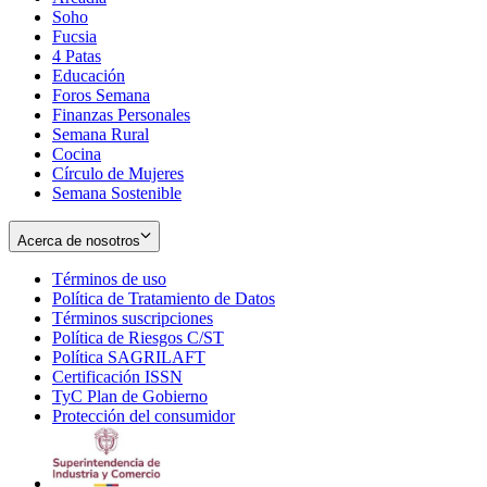
Soho
Opens
Fucsia
in
Opens
4 Patas
new
in
Educación
window
new
Foros Semana
window
Finanzas Personales
Semana Rural
Cocina
Círculo de Mujeres
Semana Sostenible
Acerca de nosotros
Términos de uso
Opens
Política de Tratamiento de Datos
in
Opens
Términos suscripciones
new
Opens
in
Política de Riesgos C/ST
window
in
Opens
new
Política SAGRILAFT
Opens
new
in
window
Certificación ISSN
Opens
in
window
new
TyC Plan de Gobierno
in
new
Opens
window
Protección del consumidor
new
window
in
Opens
window
new
in
window
new
window