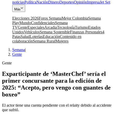
noticias
Política
Nación
Dinero
Deportes
Opinión
Impresa
Jet Set
Más
Elecciones 2026
Foros Semana
Mejor Colombia
Semana
Play
Mundo
Confidenciales
Semana
TV
Gente
Especiales
Arcadia
Tecnología
Turismo
Estados
Unidos
Vehículos
Semana Sostenible
Finanzas Personales
4
Patas
Salud
Loterías
Educación
Contenido en
colaboración
Semana Rural
Mujeres
Semana
|
Gente
Gente
Exparticipante de ‘MasterChef’ sería el
primer concursante para la edición de
2025: “Acepto, pero vengo con guantes de
boxeo”
El actor tiene una cuenta pendiente con el relaity debido al accidente
que sufrió.