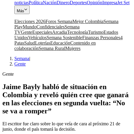
noticias
Política
Nación
Dinero
Deportes
Opinión
Impresa
Jet Set
Más
Elecciones 2026
Foros Semana
Mejor Colombia
Semana
Play
Mundo
Confidenciales
Semana
TV
Gente
Especiales
Arcadia
Tecnología
Turismo
Estados
Unidos
Vehículos
Semana Sostenible
Finanzas Personales
4
Patas
Salud
Loterías
Educación
Contenido en
colaboración
Semana Rural
Mujeres
Semana
|
Gente
Gente
Jaime Bayly habló de situación en
Colombia y reveló quién cree que ganará
en las elecciones en segunda vuelta: “No
se va a romper”
El escritor fue claro sobre lo que veía de cara al próximo 21 de
junio, donde el país tomará la decisión.