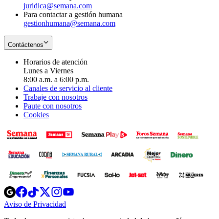
juridica@semana.com
Para contactar a gestión humana
gestionhumana@semana.com
Contáctenos
Horarios de atención
Lunes a Viernes
8:00 a.m. a 6:00 p.m.
Canales de servicio al cliente
Trabaje con nosotros
Paute con nosotros
Cookies
Opens
Opens
Opens
Opens
Opens
in
in
in
in
in
Aviso de Privacidad
Opens
new
new
new
new
new
in
window
window
window
window
window