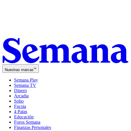
Nuestras marcas
Semana Play
Semana TV
Dinero
Arcadia
Soho
Opens
Fucsia
in
Opens
4 Patas
new
in
Educación
window
new
Foros Semana
window
Finanzas Personales