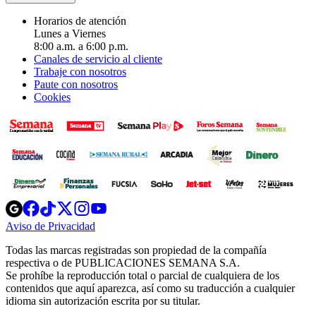
Horarios de atención
Lunes a Viernes
8:00 a.m. a 6:00 p.m.
Canales de servicio al cliente
Trabaje con nosotros
Paute con nosotros
Cookies
Opens
Opens
Opens
Opens
Opens
in
in
in
in
in
Aviso de Privacidad
Opens
new
new
new
new
new
in
window
window
window
window
window
Todas las marcas registradas son propiedad de la compañía
new
respectiva o de PUBLICACIONES SEMANA S.A.
window
Se prohíbe la reproducción total o parcial de cualquiera de los
contenidos que aquí aparezca, así como su traducción a cualquier
idioma sin autorización escrita por su titular.