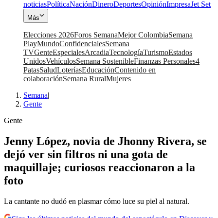
noticias
Política
Nación
Dinero
Deportes
Opinión
Impresa
Jet Set
Más
Elecciones 2026
Foros Semana
Mejor Colombia
Semana
Play
Mundo
Confidenciales
Semana
TV
Gente
Especiales
Arcadia
Tecnología
Turismo
Estados
Unidos
Vehículos
Semana Sostenible
Finanzas Personales
4
Patas
Salud
Loterías
Educación
Contenido en
colaboración
Semana Rural
Mujeres
Semana
|
Gente
Gente
Jenny López, novia de Jhonny Rivera, se
dejó ver sin filtros ni una gota de
maquillaje; curiosos reaccionaron a la
foto
La cantante no dudó en plasmar cómo luce su piel al natural.