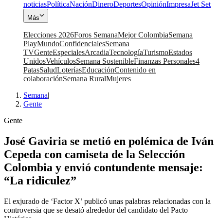
noticias
Política
Nación
Dinero
Deportes
Opinión
Impresa
Jet Set
Más
Elecciones 2026
Foros Semana
Mejor Colombia
Semana
Play
Mundo
Confidenciales
Semana
TV
Gente
Especiales
Arcadia
Tecnología
Turismo
Estados
Unidos
Vehículos
Semana Sostenible
Finanzas Personales
4
Patas
Salud
Loterías
Educación
Contenido en
colaboración
Semana Rural
Mujeres
Semana
|
Gente
Gente
José Gaviria se metió en polémica de Iván
Cepeda con camiseta de la Selección
Colombia y envió contundente mensaje:
“La ridiculez”
El exjurado de ‘Factor X’ publicó unas palabras relacionadas con la
controversia que se desató alrededor del candidato del Pacto