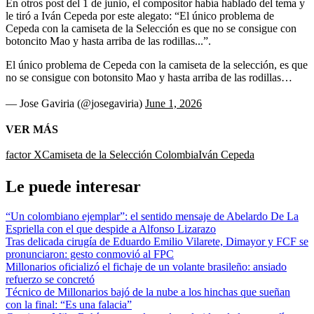
En otros post del 1 de junio, el compositor había hablado del tema y
le tiró a Iván Cepeda por este alegato: “El único problema de
Cepeda con la camiseta de la Selección es que no se consigue con
botoncito Mao y hasta arriba de las rodillas...”.
El único problema de Cepeda con la camiseta de la selección, es que
no se consigue con botonsito Mao y hasta arriba de las rodillas…
— Jose Gaviria (@josegaviria)
June 1, 2026
VER MÁS
factor X
Camiseta de la Selección Colombia
Iván Cepeda
Le puede interesar
“Un colombiano ejemplar”: el sentido mensaje de Abelardo De La
Espriella con el que despide a Alfonso Lizarazo
Tras delicada cirugía de Eduardo Emilio Vilarete, Dimayor y FCF se
pronunciaron: gesto conmovió al FPC
Millonarios oficializó el fichaje de un volante brasileño: ansiado
refuerzo se concretó
Técnico de Millonarios bajó de la nube a los hinchas que sueñan
con la final: “Es una falacia”