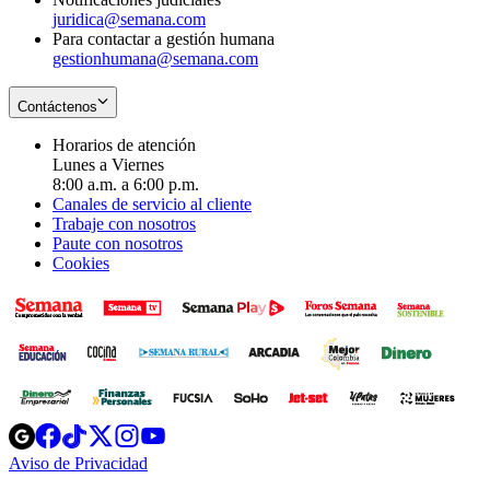
juridica@semana.com
Para contactar a gestión humana
gestionhumana@semana.com
Contáctenos
Horarios de atención
Lunes a Viernes
8:00 a.m. a 6:00 p.m.
Canales de servicio al cliente
Trabaje con nosotros
Paute con nosotros
Cookies
Opens
Opens
Opens
Opens
Opens
in
in
in
in
in
Aviso de Privacidad
Opens
new
new
new
new
new
in