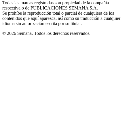
window
window
window
window
window
Todas las marcas registradas son propiedad de la compañía
new
respectiva o de PUBLICACIONES SEMANA S.A.
window
Se prohíbe la reproducción total o parcial de cualquiera de los
contenidos que aquí aparezca, así como su traducción a cualquier
idioma sin autorización escrita por su titular.
© 2026 Semana. Todos los derechos reservados.