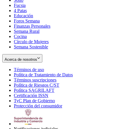
Soho
Opens
Fucsia
in
Opens
4 Patas
new
in
Educación
window
new
Foros Semana
window
Finanzas Personales
Semana Rural
Cocina
Círculo de Mujeres
Semana Sostenible
Acerca de nosotros
Términos de uso
Opens
Política de Tratamiento de Datos
in
Opens
Términos suscripciones
new
Opens
in
Política de Riesgos C/ST
window
in
Opens
new
Política SAGRILAFT
Opens
new
in
window
Certificación ISSN
Opens
in
window
new
TyC Plan de Gobierno
in
new
Opens
window
Protección del consumidor
new
window
in
Opens
window
new
in
window
new
window
Notificaciones judiciales