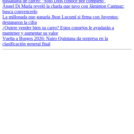
trasladarla de cárcel: “Solo Dios conoce por completo”
Ángel Di María reveló la charla que tuvo con Jáminton Campaz:
busca convencerlo
La millonada que ganaría Jhon Lucumí si firma con Juventus:
destaparon la cifra
¿Quiere vender bien su carro? Estos consejos le ayudarán a
mantener y aumentar su valor
Vuelta a Burgos 2026: Nairo Quintana da sorpresa en la
clasificación general final