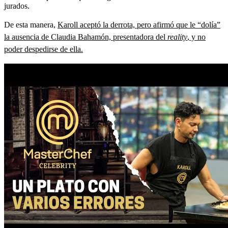
jurados.
De esta manera,
Karoll aceptó la derrota, pero afirmó que le “dolía”
la ausencia de Claudia Bahamón, presentadora del
reality
, y no
poder despedirse de ella.