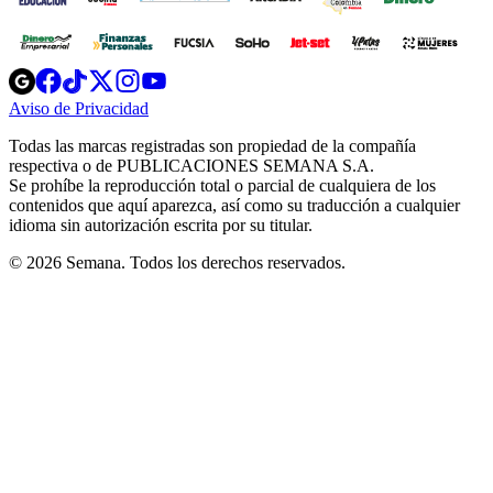
Opens
Opens
Opens
Opens
Opens
in
in
in
in
in
Aviso de Privacidad
Opens
new
new
new
new
new
in
window
window
window
window
window
Todas las marcas registradas son propiedad de la compañía
new
respectiva o de PUBLICACIONES SEMANA S.A.
window
Se prohíbe la reproducción total o parcial de cualquiera de los
contenidos que aquí aparezca, así como su traducción a cualquier
idioma sin autorización escrita por su titular.
© 2026 Semana. Todos los derechos reservados.