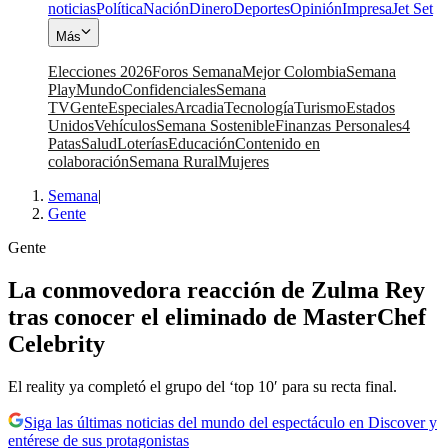
noticias
Política
Nación
Dinero
Deportes
Opinión
Impresa
Jet Set
Más
Elecciones 2026
Foros Semana
Mejor Colombia
Semana
Play
Mundo
Confidenciales
Semana
TV
Gente
Especiales
Arcadia
Tecnología
Turismo
Estados
Unidos
Vehículos
Semana Sostenible
Finanzas Personales
4
Patas
Salud
Loterías
Educación
Contenido en
colaboración
Semana Rural
Mujeres
Semana
|
Gente
Gente
La conmovedora reacción de Zulma Rey
tras conocer el eliminado de MasterChef
Celebrity
El reality ya completó el grupo del ‘top 10′ para su recta final.
Siga las últimas noticias del mundo del espectáculo en Discover y
entérese de sus protagonistas