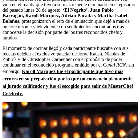
vida en el reality que tuvo a su más reciente eliminado en el episodio
del pasado lunes 28 de agosto.
‘El Negrito’, Juan Pablo
Barragán, Karoll Márquez, Adrián Parada y Martha Isabel
Bolaños,
protagonizaron el reto de eliminación que dejó a más de
un concursante y televidente con sentimientos encontrados tras
conocerse la decisión por parte de los tres reconocidos chefs y
jurados.
El momento de cocinar llegó y cada participante buscaba con sus
recetas deleitar el exclusivo paladar de Jorge Raush, Nicolas de
Zubiría y de Christopher Carpentier con el propósito de poder
continuar en el reconocido programa emitido por el
Canal RCN
, sin
embargo,
Karoll Márquez fue el participante que tuvo más
errores en su preparación por lo que no convenció plenamente
al jurado calificador y fue el escogido para salir de MasterChef
Celebrity.