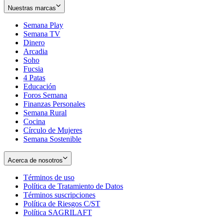
Nuestras marcas
Semana Play
Semana TV
Dinero
Arcadia
Soho
Opens
Fucsia
in
Opens
4 Patas
new
in
Educación
window
new
Foros Semana
window
Finanzas Personales
Semana Rural
Cocina
Círculo de Mujeres
Semana Sostenible
Acerca de nosotros
Términos de uso
Opens
Política de Tratamiento de Datos
in
Opens
Términos suscripciones
new
Opens
in
Política de Riesgos C/ST
window
in
Opens
new
Política SAGRILAFT
Opens
new
in
window