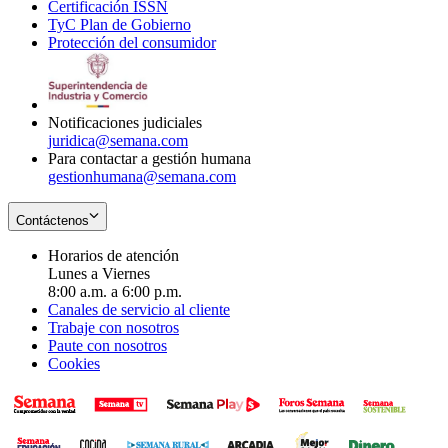
Certificación ISSN
Opens
in
window
new
TyC Plan de Gobierno
in
new
Opens
window
Protección del consumidor
new
window
in
Opens
window
new
in
window
new
window
Notificaciones judiciales
juridica@semana.com
Para contactar a gestión humana
gestionhumana@semana.com
Contáctenos
Horarios de atención
Lunes a Viernes
8:00 a.m. a 6:00 p.m.
Canales de servicio al cliente
Trabaje con nosotros
Paute con nosotros
Cookies