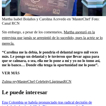
Martha Isabel Bolaños y Carolina Acevedo en 'MasterChef'
Foto:
Canal RCN
Sin embargo, a pesar de los comentarios,
Martha aseguró en la
entrevista que jamás se arrepintió de lo sucedido, pues la actriz se lo
merecía.
“Carolina me la debía, le pondría el delantal negro mil veces
más. Le pongo un delantal y le tuvieron que llevar agua para
que se calmara, o sea, ella me lo pone a mí y yo no lo tomo así,
me lo banco… Donde ella tenga la oportunidad me lo pone”.
VER MÁS
Zulma rey
MasterChef Celebrity
Lágrimas
RCN
Le puede interesar
Epa Colombia se habría pronunciado tras radical decisión de