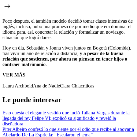
Poco después, el también modelo decidió tomar clases intensivas de
inglés, incluso, hubo una promesa de por medio que era dominar el
idioma para, así, concretar la relación y formalizar un noviazgo,
situación que logró darse.
Hoy en día, Sebastián y Jonna viven juntos en Bogotá (Colombia),
tras vivir un año de relación a distancia,
y a pesar de la buena
relación que sostienen, por ahora no piensan en tener hijos o
contraer matrimonio
.
VER MÁS
Laura Archbold
Ana de Nadie
Clara Chía
críticas
Le puede interesar
Esto cuesta el elegante vestido que lució Taliana Vargas durante la
llegada del rey Felipe VI; explicó su significado y reveló la
diseñadora
Piter Albeiro confesó lo que siente por el odio que recibe al apoyar a
Abelardo De La Espriella: “Escalaron el tema”