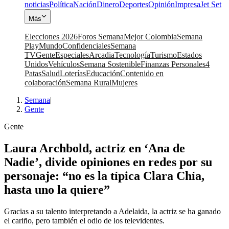
noticias
Política
Nación
Dinero
Deportes
Opinión
Impresa
Jet Set
Más
Elecciones 2026
Foros Semana
Mejor Colombia
Semana
Play
Mundo
Confidenciales
Semana
TV
Gente
Especiales
Arcadia
Tecnología
Turismo
Estados
Unidos
Vehículos
Semana Sostenible
Finanzas Personales
4
Patas
Salud
Loterías
Educación
Contenido en
colaboración
Semana Rural
Mujeres
Semana
|
Gente
Gente
Laura Archbold, actriz en ‘Ana de
Nadie’, divide opiniones en redes por su
personaje: “no es la típica Clara Chía,
hasta uno la quiere”
Gracias a su talento interpretando a Adelaida, la actriz se ha ganado
el cariño, pero también el odio de los televidentes.