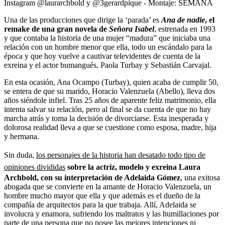
Instagram @laurarchbold y @3gerardpique - Montaje: SEMANA
Una de las producciones que dirige la ‘parada’ es
Ana de nadie
, el
remake de una gran novela de
Señora Isabel
, estrenada en 1993
y que contaba la historia de una mujer “madura” que iniciaba una
relación con un hombre menor que ella, todo un escándalo para la
época y que hoy vuelve a cautivar televidentes de cuenta de la
exreina y el actor bumangués, Paola Turbay y Sebastián Carvajal.
En esta ocasión, Ana Ocampo (Turbay), quien acaba de cumplir 50,
se entera de que su marido, Horacio Valenzuela (Abello), lleva dos
años siéndole infiel. Tras 25 años de aparente feliz matrimonio, ella
intenta salvar su relación, pero al final se da cuenta de que no hay
marcha atrás y toma la decisión de divorciarse. Esta inesperada y
dolorosa realidad lleva a que se cuestione como esposa, madre, hija
y hermana.
Sin duda,
los personajes de la historia han desatado todo tipo de
opiniones divididas
sobre la actriz, modelo y exreina Laura
Archbold, con su interpretación de Adelaida Gómez
, una exitosa
abogada que se convierte en la amante de Horacio Valenzuela, un
hombre mucho mayor que ella y que además es el dueño de la
compañía de arquitectos para la que trabaja. Allí, Adelaida se
involucra y enamora, sufriendo los maltratos y las humillaciones por
parte de una persona que no posee las mejores intenciones ni