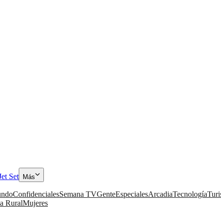
Jet Set
Más
ndo
Confidenciales
Semana TV
Gente
Especiales
Arcadia
Tecnología
Tur
a Rural
Mujeres