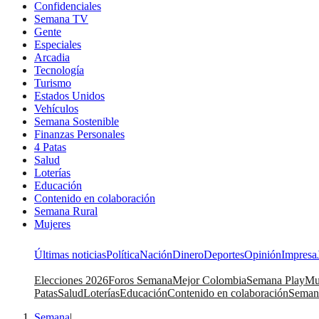
Confidenciales
Semana TV
Gente
Especiales
Arcadia
Tecnología
Turismo
Estados Unidos
Vehículos
Semana Sostenible
Finanzas Personales
4 Patas
Salud
Loterías
Educación
Contenido en colaboración
Semana Rural
Mujeres
Últimas noticias
Política
Nación
Dinero
Deportes
Opinión
Impresa
Elecciones 2026
Foros Semana
Mejor Colombia
Semana Play
Mu
Patas
Salud
Loterías
Educación
Contenido en colaboración
Seman
Semana
|