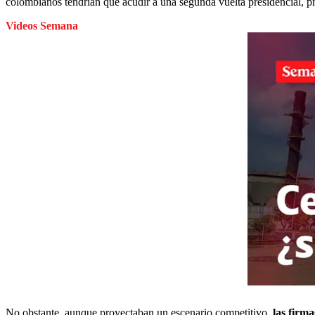
colombianos tendrían que acudir a una segunda vuelta presidencial, pr
Videos Semana
No obstante, aunque proyectaban un escenario competitivo,
las firma