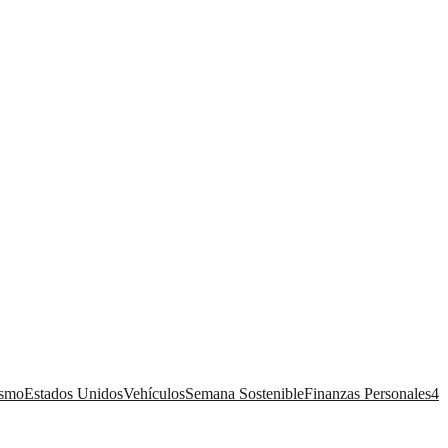
ismo
Estados Unidos
Vehículos
Semana Sostenible
Finanzas Personales
4