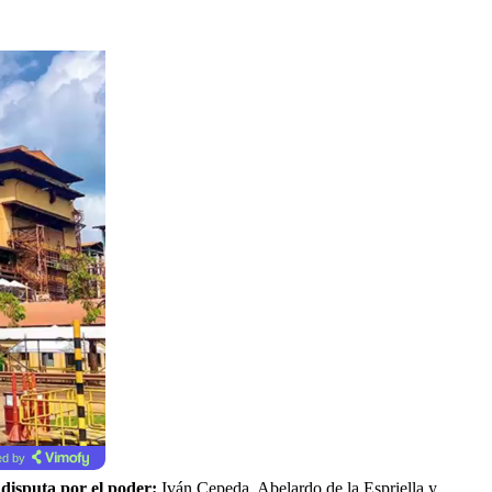
d by
 disputa por el poder:
Iván Cepeda, Abelardo de la Espriella y