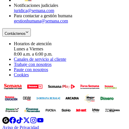
Notificaciones judiciales
juridica@semana.com
Para contactar a gestión humana
gestionhumana@semana.com
Contáctenos
Horarios de atención
Lunes a Viernes
8:00 a.m. a 6:00 p.m.
Canales de servicio al cliente
Trabaje con nosotros
Paute con nosotros
Cookies
Opens
Opens
Opens
Opens
Opens
in
in
in
in
in
Aviso de Privacidad
Opens