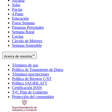
Arcadia
Soho
Opens
Fucsia
in
Opens
4 Patas
new
in
Educación
window
new
Foros Semana
window
Finanzas Personales
Semana Rural
Cocina
Círculo de Mujeres
Semana Sostenible
Acerca de nosotros
Términos de uso
Opens
Política de Tratamiento de Datos
in
Opens
Términos suscripciones
new
Opens
in
Política de Riesgos C/ST
window
in
Opens
new
Política SAGRILAFT
Opens
new
in
window
Certificación ISSN
Opens
in
window
new
TyC Plan de Gobierno
in
new
Opens
window
Protección del consumidor
new
window
in
Opens
window
new
in
window
new
window