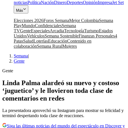
noticias
Política
Nación
Dinero
Deportes
Opinión
Impresa
Jet Set
Más
Elecciones 2026
Foros Semana
Mejor Colombia
Semana
Play
Mundo
Confidenciales
Semana
TV
Gente
Especiales
Arcadia
Tecnología
Turismo
Estados
Unidos
Vehículos
Semana Sostenible
Finanzas Personales
4
Patas
Salud
Loterías
Educación
Contenido en
colaboración
Semana Rural
Mujeres
Semana
|
Gente
Gente
Linda Palma alardeó su nuevo y costoso
‘juguetico’ y le llovieron toda clase de
comentarios en redes
La presentadora aprovechó su Instagram para mostrar su felicidad y
terminó despertando toda clase de reacciones.
Siga las últimas noticias del mundo del espectáculo en Discover y