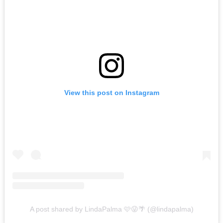
View this post on Instagram
A post shared by LindaPalma 🩷😜🌴 (@lindapalma)