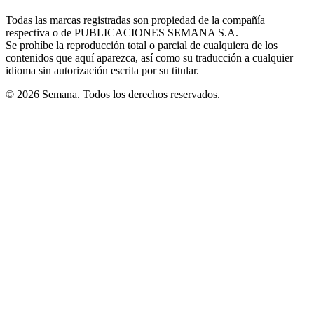
new
new
new
new
new
in
window
window
window
window
window
Todas las marcas registradas son propiedad de la compañía
new
respectiva o de PUBLICACIONES SEMANA S.A.
window
Se prohíbe la reproducción total o parcial de cualquiera de los
contenidos que aquí aparezca, así como su traducción a cualquier
idioma sin autorización escrita por su titular.
© 2026 Semana. Todos los derechos reservados.