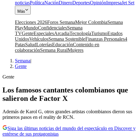
noticias
Política
Nación
Dinero
Deportes
Opinión
Impresa
Jet Set
Más
Elecciones 2026
Foros Semana
Mejor Colombia
Semana
Play
Mundo
Confidenciales
Semana
TV
Gente
Especiales
Arcadia
Tecnología
Turismo
Estados
Unidos
Vehículos
Semana Sostenible
Finanzas Personales
4
Patas
Salud
Loterías
Educación
Contenido en
colaboración
Semana Rural
Mujeres
Semana
|
Gente
Gente
Los famosos cantantes colombianos que
salieron de Factor X
Además de Karol G, otros grandes artistas colombianos dieron sus
primeros pasos en el reality de RCN.
Siga las últimas noticias del mundo del espectáculo en Discover y
entérese de sus protagonistas