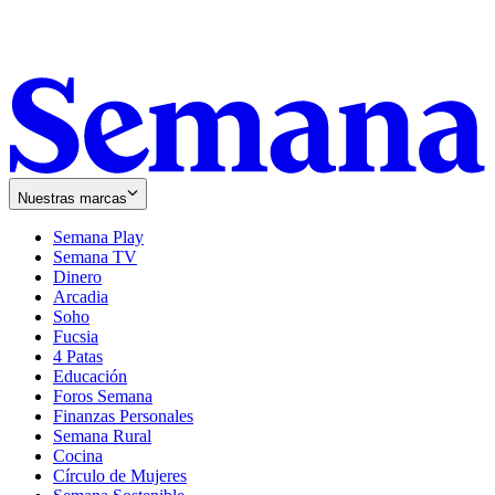
Nuestras marcas
Semana Play
Semana TV
Dinero
Arcadia
Soho
Opens
Fucsia
in
Opens
4 Patas
new
in
Educación
window
new
Foros Semana
window
Finanzas Personales
Semana Rural
Cocina
Círculo de Mujeres