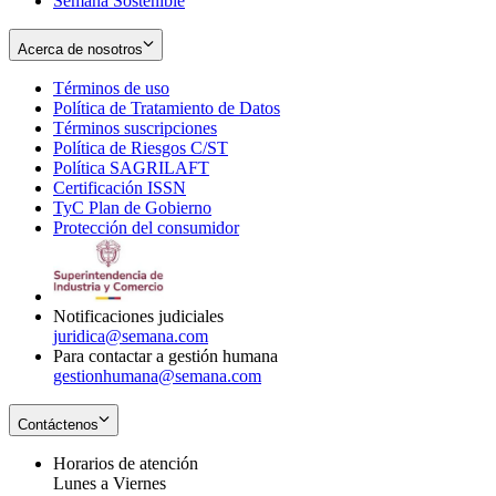
Semana Sostenible
Acerca de nosotros
Términos de uso
Opens
Política de Tratamiento de Datos
in
Opens
Términos suscripciones
new
Opens
in
Política de Riesgos C/ST
window
in
Opens
new
Política SAGRILAFT
Opens
new
in
window
Certificación ISSN
Opens
in
window
new
TyC Plan de Gobierno
in
new
Opens
window
Protección del consumidor
new
window
in
Opens
window
new
in
window
new
window
Notificaciones judiciales
juridica@semana.com
Para contactar a gestión humana
gestionhumana@semana.com
Contáctenos
Horarios de atención
Lunes a Viernes