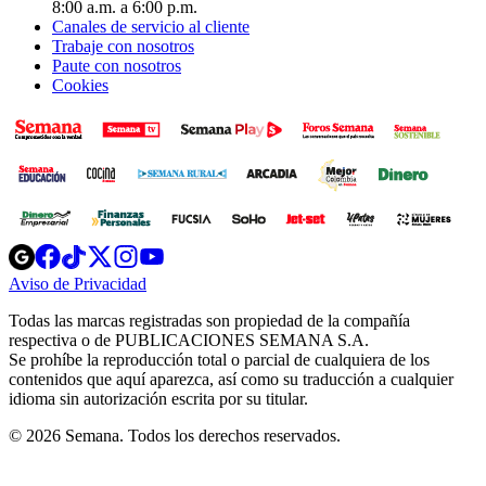
8:00 a.m. a 6:00 p.m.
Canales de servicio al cliente
Trabaje con nosotros
Paute con nosotros
Cookies
Opens
Opens
Opens
Opens
Opens
in
in
in
in
in
Aviso de Privacidad
Opens
new
new
new
new
new
in
window
window
window
window
window
Todas las marcas registradas son propiedad de la compañía
new
respectiva o de PUBLICACIONES SEMANA S.A.
window
Se prohíbe la reproducción total o parcial de cualquiera de los
contenidos que aquí aparezca, así como su traducción a cualquier
idioma sin autorización escrita por su titular.
© 2026 Semana. Todos los derechos reservados.