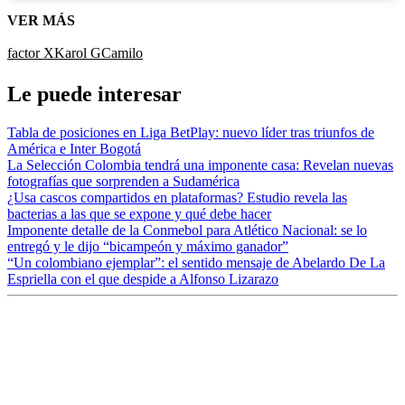
VER MÁS
factor X
Karol G
Camilo
Le puede interesar
Tabla de posiciones en Liga BetPlay: nuevo líder tras triunfos de
América e Inter Bogotá
La Selección Colombia tendrá una imponente casa: Revelan nuevas
fotografías que sorprenden a Sudamérica
¿Usa cascos compartidos en plataformas? Estudio revela las
bacterias a las que se expone y qué debe hacer
Imponente detalle de la Conmebol para Atlético Nacional: se lo
entregó y le dijo “bicampeón y máximo ganador”
“Un colombiano ejemplar”: el sentido mensaje de Abelardo De La
Espriella con el que despide a Alfonso Lizarazo