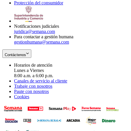
Protección del consumidor
new
window
in
Opens
window
new
in
window
new
window
Notificaciones judiciales
juridica@semana.com
Para contactar a gestión humana
gestionhumana@semana.com
Contáctenos
Horarios de atención
Lunes a Viernes
8:00 a.m. a 6:00 p.m.
Canales de servicio al cliente
Trabaje con nosotros
Paute con nosotros
Cookies