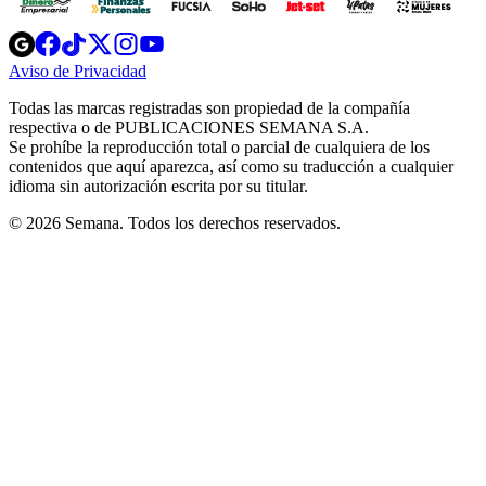
Opens
Opens
Opens
Opens
Opens
in
in
in
in
in
Aviso de Privacidad
Opens
new
new
new
new
new
in
window
window
window
window
window
Todas las marcas registradas son propiedad de la compañía
new
respectiva o de PUBLICACIONES SEMANA S.A.
window
Se prohíbe la reproducción total o parcial de cualquiera de los
contenidos que aquí aparezca, así como su traducción a cualquier
idioma sin autorización escrita por su titular.
© 2026 Semana. Todos los derechos reservados.