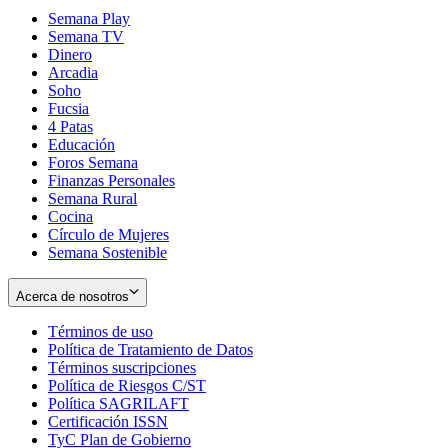
Semana Play
Semana TV
Dinero
Arcadia
Soho
Opens
Fucsia
in
Opens
4 Patas
new
in
Educación
window
new
Foros Semana
window
Finanzas Personales
Semana Rural
Cocina
Círculo de Mujeres
Semana Sostenible
Acerca de nosotros
Términos de uso
Opens
Política de Tratamiento de Datos
in
Opens
Términos suscripciones
new
Opens
in
Política de Riesgos C/ST
window
in
Opens
new
Política SAGRILAFT
Opens
new
in
window
Certificación ISSN
Opens
in
window
new
TyC Plan de Gobierno
in
new
Opens
window