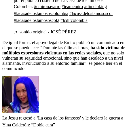
por el público costeño de La Casa de los famosos
Colombia.
#emironavarro
#teamemiro
#dimeloking
#lacasadelosfamososcolombia
#lacasadelosfamososcol
#lacasadelosfamososcol2
#lcdlfcolombia
♬ sonido original - JOSÉ PÉREZ
De igual forma, el apoyo legal de Emiro publicó un comunicado en
el que se puede leer: “Durante las últimas horas,
ha sido víctima de
múltiples expresiones violentas en las redes sociales,
que no solo
vulneran su seguridad emocional, sino que han escalado a un nivel
alarmante, involucrando a su entorno familiar”, se puede leer en el
comunicado.
La Jessu regresó a ‘La casa de los famosos’ y le declaró la guerra a
Yina Calderón: “Doble cara”