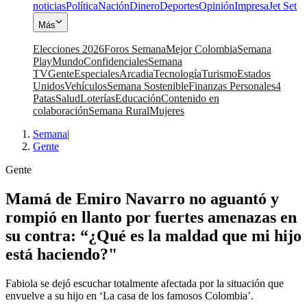
noticias
Política
Nación
Dinero
Deportes
Opinión
Impresa
Jet Set
Más
Elecciones 2026
Foros Semana
Mejor Colombia
Semana
Play
Mundo
Confidenciales
Semana
TV
Gente
Especiales
Arcadia
Tecnología
Turismo
Estados
Unidos
Vehículos
Semana Sostenible
Finanzas Personales
4
Patas
Salud
Loterías
Educación
Contenido en
colaboración
Semana Rural
Mujeres
Semana
|
Gente
Gente
Mamá de Emiro Navarro no aguantó y
rompió en llanto por fuertes amenazas en
su contra: “¿Qué es la maldad que mi hijo
está haciendo?"
Fabiola se dejó escuchar totalmente afectada por la situación que
envuelve a su hijo en ‘La casa de los famosos Colombia’.