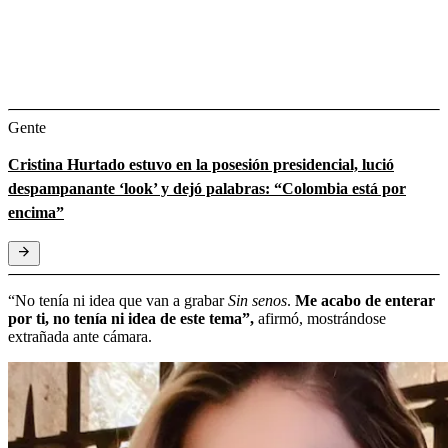
Gente
Cristina Hurtado estuvo en la posesión presidencial, lució
despampanante ‘look’ y dejó palabras: “Colombia está por
encima”
“No tenía ni idea que van a grabar
Sin senos
.
Me acabo de enterar
por ti, no tenía ni idea de este tema”,
afirmó, mostrándose
extrañada ante cámara.