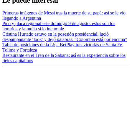
Le puede interesar
Primeras imágenes de Messi tras la muerte de su papá: así se le vio
llegando a Argentina
Pico y placa regional este domingo 9 de agosto: estos son los
horarios y la multa si lo incumple
Cristina Hurtado estuvo en la posesión presidencial, lució
despampanante ‘look’ y dejó palabras: “Colombia está por encima”
Tabla de posiciones de la Liga BetPlay tras victorias de Santa Fe,
Tolima y Fortaleza
Restaurante en el Tren de la Sabana: así es la experiencia sobre los
rieles capitalinos