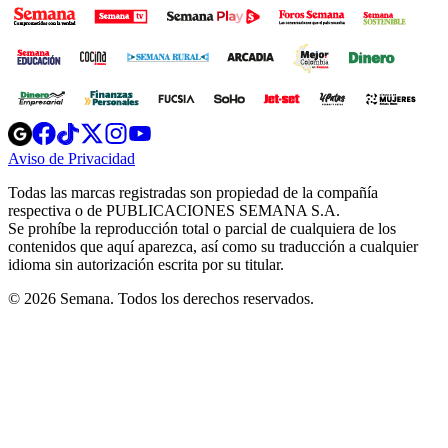
Opens
Opens
Opens
Opens
Opens
in
in
in
in
in
Aviso de Privacidad
Opens
new
new
new
new
new
in
window
window
window
window
window
Todas las marcas registradas son propiedad de la compañía
new
respectiva o de PUBLICACIONES SEMANA S.A.
window
Se prohíbe la reproducción total o parcial de cualquiera de los
contenidos que aquí aparezca, así como su traducción a cualquier
idioma sin autorización escrita por su titular.
© 2026 Semana. Todos los derechos reservados.