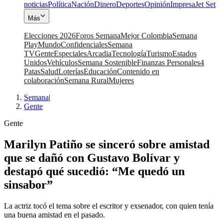
noticias
Política
Nación
Dinero
Deportes
Opinión
Impresa
Jet Set
Más
Elecciones 2026
Foros Semana
Mejor Colombia
Semana
Play
Mundo
Confidenciales
Semana
TV
Gente
Especiales
Arcadia
Tecnología
Turismo
Estados
Unidos
Vehículos
Semana Sostenible
Finanzas Personales
4
Patas
Salud
Loterías
Educación
Contenido en
colaboración
Semana Rural
Mujeres
Semana
|
Gente
Gente
Marilyn Patiño se sinceró sobre amistad
que se dañó con Gustavo Bolívar y
destapó qué sucedió: “Me quedó un
sinsabor”
La actriz tocó el tema sobre el escritor y exsenador, con quien tenía
una buena amistad en el pasado.