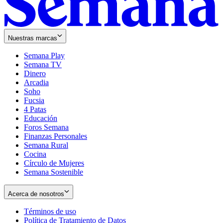
Nuestras marcas
Semana Play
Semana TV
Dinero
Arcadia
Soho
Opens
Fucsia
in
Opens
4 Patas
new
in
Educación
window
new
Foros Semana
window
Finanzas Personales
Semana Rural
Cocina
Círculo de Mujeres
Semana Sostenible
Acerca de nosotros
Términos de uso
Opens
Política de Tratamiento de Datos
in
Opens