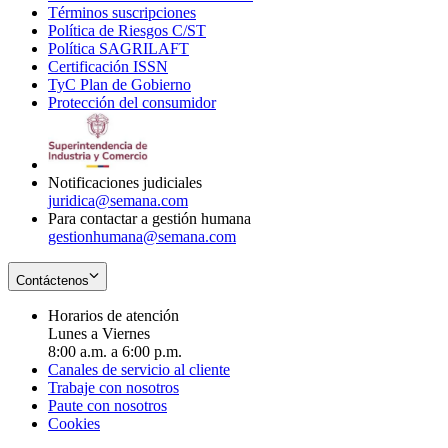
Términos suscripciones
new
Opens
in
Política de Riesgos C/ST
window
in
Opens
new
Política SAGRILAFT
Opens
new
in
window
Certificación ISSN
Opens
in
window
new
TyC Plan de Gobierno
in
new
Opens
window
Protección del consumidor
new
window
in
Opens
window
new
in
window
new
window
Notificaciones judiciales
juridica@semana.com
Para contactar a gestión humana
gestionhumana@semana.com
Contáctenos
Horarios de atención
Lunes a Viernes
8:00 a.m. a 6:00 p.m.
Canales de servicio al cliente
Trabaje con nosotros
Paute con nosotros
Cookies