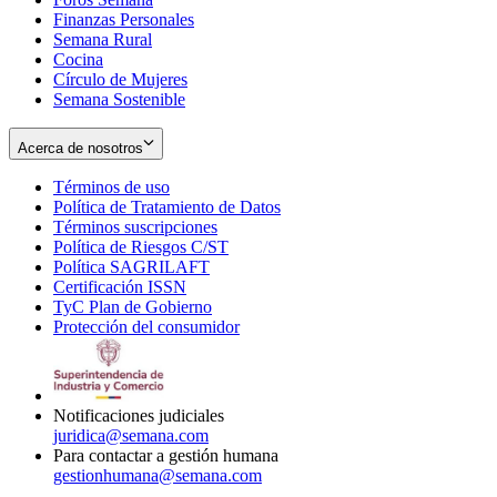
Finanzas Personales
Semana Rural
Cocina
Círculo de Mujeres
Semana Sostenible
Acerca de nosotros
Términos de uso
Opens
Política de Tratamiento de Datos
in
Opens
Términos suscripciones
new
Opens
in
Política de Riesgos C/ST
window
in
Opens
new
Política SAGRILAFT
Opens
new
in
window
Certificación ISSN
Opens
in
window
new
TyC Plan de Gobierno
in
new
Opens
window
Protección del consumidor
new
window
in
Opens
window
new
in
window
new
window
Notificaciones judiciales
juridica@semana.com
Para contactar a gestión humana
gestionhumana@semana.com