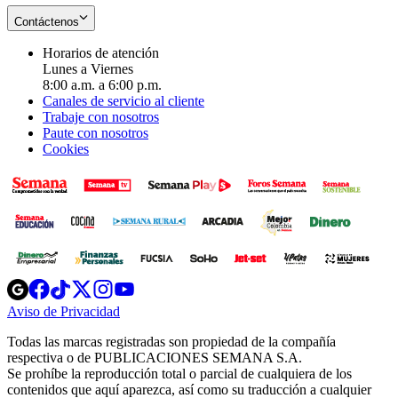
Contáctenos
Horarios de atención
Lunes a Viernes
8:00 a.m. a 6:00 p.m.
Canales de servicio al cliente
Trabaje con nosotros
Paute con nosotros
Cookies
Opens
Opens
Opens
Opens
Opens
in
in
in
in
in
Aviso de Privacidad
Opens
new
new
new
new
new
in
window
window
window
window
window
Todas las marcas registradas son propiedad de la compañía
new
respectiva o de PUBLICACIONES SEMANA S.A.
window
Se prohíbe la reproducción total o parcial de cualquiera de los
contenidos que aquí aparezca, así como su traducción a cualquier