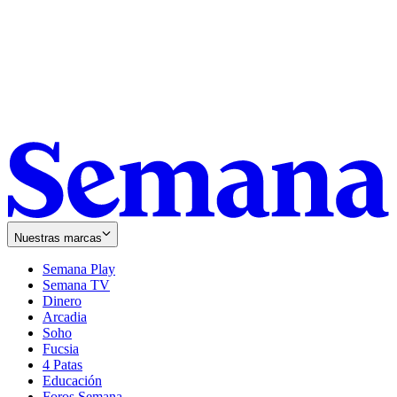
Nuestras marcas
Semana Play
Semana TV
Dinero
Arcadia
Soho
Opens
Fucsia
in
Opens
4 Patas
new
in
Educación
window
new
Foros Semana
window