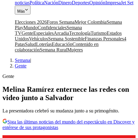
noticias
Política
Nación
Dinero
Deportes
Opinión
Impresa
Jet Set
Más
Elecciones 2026
Foros Semana
Mejor Colombia
Semana
Play
Mundo
Confidenciales
Semana
TV
Gente
Especiales
Arcadia
Tecnología
Turismo
Estados
Unidos
Vehículos
Semana Sostenible
Finanzas Personales
4
Patas
Salud
Loterías
Educación
Contenido en
colaboración
Semana Rural
Mujeres
Semana
|
Gente
Gente
Melina Ramírez enternece las redes con
video junto a Salvador
La presentadora celebró su mudanza junto a su primogénito.
Siga las últimas noticias del mundo del espectáculo en Discover y
entérese de sus protagonistas