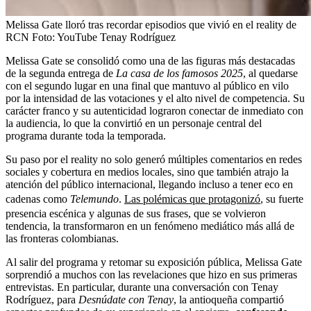
Melissa Gate lloró tras recordar episodios que vivió en el reality de
RCN
Foto:
YouTube Tenay Rodríguez
Melissa Gate se consolidó como una de las figuras más destacadas
de la segunda entrega de
La casa de los famosos 2025
, al quedarse
con el segundo lugar en una final que mantuvo al público en vilo
por la intensidad de las votaciones y el alto nivel de competencia. Su
carácter franco y su autenticidad lograron conectar de inmediato con
la audiencia, lo que la convirtió en un personaje central del
programa durante toda la temporada.
Su paso por el reality no solo generó múltiples comentarios en redes
sociales y cobertura en medios locales, sino que también atrajo la
atención del público internacional, llegando incluso a tener eco en
cadenas como
Telemundo
.
Las polémicas que protagonizó
, su fuerte
presencia escénica y algunas de sus frases, que se volvieron
tendencia, la transformaron en un fenómeno mediático más allá de
las fronteras colombianas.
Al salir del programa y retomar su exposición pública, Melissa Gate
sorprendió a muchos con las revelaciones que hizo en sus primeras
entrevistas. En particular, durante una conversación con Tenay
Rodríguez, para
Desnúdate con Tenay
, la antioqueña compartió