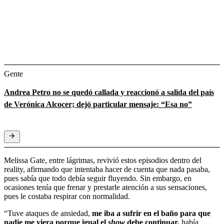
Gente
Andrea Petro no se quedó callada y reaccionó a salida del país
de Verónica Alcocer; dejó particular mensaje: “Esa no”
Melissa Gate, entre lágrimas, revivió estos episodios dentro del
reality, afirmando que intentaba hacer de cuenta que nada pasaba,
pues sabía que todo debía seguir fluyendo. Sin embargo, en
ocasiones tenía que frenar y prestarle atención a sus sensaciones,
pues le costaba respirar con normalidad.
“Tuve ataques de ansiedad,
me iba a sufrir en el baño para que
nadie me viera porque igual el
show
debe continuar,
había