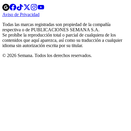
Opens
Opens
Opens
Opens
Opens
in
in
in
in
in
Aviso de Privacidad
Opens
new
new
new
new
new
in
window
window
window
window
window
Todas las marcas registradas son propiedad de la compañía
new
respectiva o de PUBLICACIONES SEMANA S.A.
window
Se prohíbe la reproducción total o parcial de cualquiera de los
contenidos que aquí aparezca, así como su traducción a cualquier
idioma sin autorización escrita por su titular.
© 2026 Semana. Todos los derechos reservados.