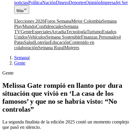
noticias
Política
Nación
Dinero
Deportes
Opinión
Impresa
Jet Set
Más
Elecciones 2026
Foros Semana
Mejor Colombia
Semana
Play
Mundo
Confidenciales
Semana
TV
Gente
Especiales
Arcadia
Tecnología
Turismo
Estados
Unidos
Vehículos
Semana Sostenible
Finanzas Personales
4
Patas
Salud
Loterías
Educación
Contenido en
colaboración
Semana Rural
Mujeres
Semana
|
Gente
Gente
Melissa Gate rompió en llanto por dura
situación que vivió en ‘La casa de los
famosos’ y que no se habría visto: “No
controlas”
La segunda finalista de la edición 2025 contó un momento complejo
que pasó en silencio.