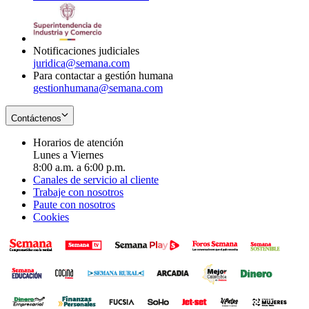
window
new
in
window
new
window
Notificaciones judiciales
juridica@semana.com
Para contactar a gestión humana
gestionhumana@semana.com
Contáctenos
Horarios de atención
Lunes a Viernes
8:00 a.m. a 6:00 p.m.
Canales de servicio al cliente
Trabaje con nosotros
Paute con nosotros
Cookies