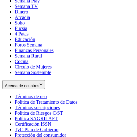
Semana Play
Semana TV
Dinero
Arcadia
Soho
Opens
Fucsia
in
Opens
4 Patas
new
in
Educación
window
new
Foros Semana
window
Finanzas Personales
Semana Rural
Cocina
Círculo de Mujeres
Semana Sostenible
Acerca de nosotros
Términos de uso
Opens
Política de Tratamiento de Datos
in
Opens
Términos suscripciones
new
Opens
in
Política de Riesgos C/ST
window
in
Opens
new
Política SAGRILAFT
Opens
new
in
window
Certificación ISSN
Opens
in
window
new
TyC Plan de Gobierno
in
new
Opens
window
Protección del consumidor
new
window
in
Opens