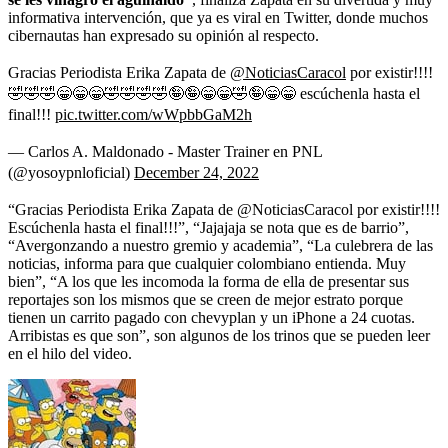
informativa intervención, que ya es viral en Twitter, donde muchos
cibernautas han expresado su opinión al respecto.
Gracias Periodista Erika Zapata de
@NoticiasCaracol
por existir!!!!
🤣🤣🤣😁😁😁🤣🤣🤣🤣🤪🤪😁😁🤣🤪😁😁 escúchenla hasta el
final!!!
pic.twitter.com/wWpbbGaM2h
— Carlos A. Maldonado - Master Trainer en PNL
(@yosoypnloficial)
December 24, 2022
“Gracias Periodista Erika Zapata de @NoticiasCaracol por existir!!!!
Escúchenla hasta el final!!!”, “Jajajaja se nota que es de barrio”,
“Avergonzando a nuestro gremio y academia”, “La culebrera de las
noticias, informa para que cualquier colombiano entienda. Muy
bien”, “A los que les incomoda la forma de ella de presentar sus
reportajes son los mismos que se creen de mejor estrato porque
tienen un carrito pagado con chevyplan y un iPhone a 24 cuotas.
Arribistas es que son”, son algunos de los trinos que se pueden leer
en el hilo del video.