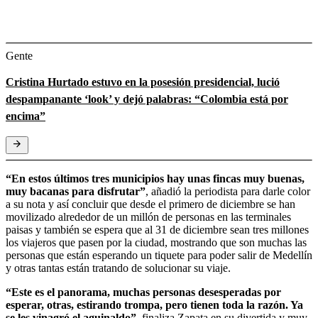
Gente
Cristina Hurtado estuvo en la posesión presidencial, lució
despampanante ‘look’ y dejó palabras: “Colombia está por
encima”
“En estos últimos tres municipios hay unas fincas muy buenas,
muy bacanas para disfrutar”
, añadió la periodista para darle color
a su nota y así concluir que desde el primero de diciembre se han
movilizado alrededor de un millón de personas en las terminales
paisas y también se espera que al 31 de diciembre sean tres millones
los viajeros que pasen por la ciudad, mostrando que son muchas las
personas que están esperando un tiquete para poder salir de Medellín
y otras tantas están tratando de solucionar su viaje.
“Este es el panorama, muchas personas desesperadas por
esperar, otras, estirando trompa, pero tienen toda la razón. Ya
se les vinagró el aguinaldo”
, finaliza Zapata en su divertida y muy