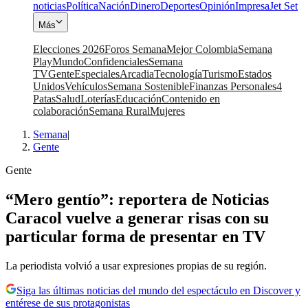
noticias
Política
Nación
Dinero
Deportes
Opinión
Impresa
Jet Set
Más
Elecciones 2026
Foros Semana
Mejor Colombia
Semana
Play
Mundo
Confidenciales
Semana
TV
Gente
Especiales
Arcadia
Tecnología
Turismo
Estados
Unidos
Vehículos
Semana Sostenible
Finanzas Personales
4
Patas
Salud
Loterías
Educación
Contenido en
colaboración
Semana Rural
Mujeres
Semana
|
Gente
Gente
“Mero gentío”: reportera de Noticias
Caracol vuelve a generar risas con su
particular forma de presentar en TV
La periodista volvió a usar expresiones propias de su región.
Siga las últimas noticias del mundo del espectáculo en Discover y
entérese de sus protagonistas