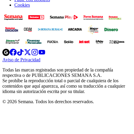
Cookies
Opens
Opens
Opens
Opens
Opens
in
in
in
in
in
Aviso de Privacidad
Opens
new
new
new
new
new
in
window
window
window
window
window
Todas las marcas registradas son propiedad de la compañía
new
respectiva o de PUBLICACIONES SEMANA S.A.
window
Se prohíbe la reproducción total o parcial de cualquiera de los
contenidos que aquí aparezca, así como su traducción a cualquier
idioma sin autorización escrita por su titular.
© 2026 Semana. Todos los derechos reservados.