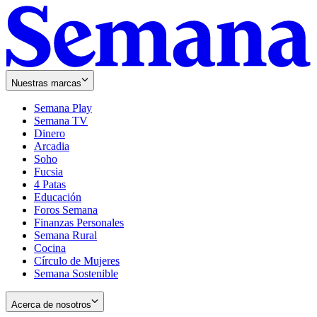
Nuestras marcas
Semana Play
Semana TV
Dinero
Arcadia
Soho
Opens
Fucsia
in
Opens
4 Patas
new
in
Educación
window
new
Foros Semana
window
Finanzas Personales
Semana Rural
Cocina
Círculo de Mujeres
Semana Sostenible
Acerca de nosotros