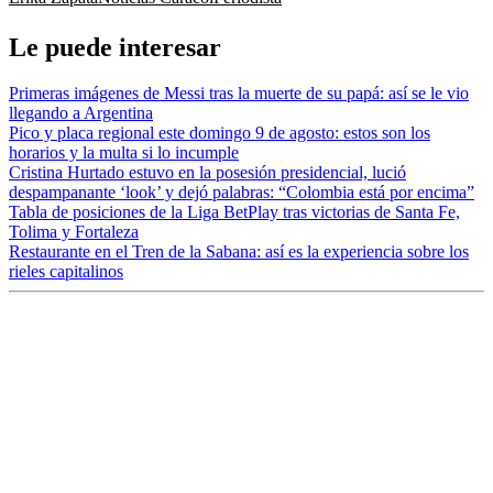
Le puede interesar
Primeras imágenes de Messi tras la muerte de su papá: así se le vio
llegando a Argentina
Pico y placa regional este domingo 9 de agosto: estos son los
horarios y la multa si lo incumple
Cristina Hurtado estuvo en la posesión presidencial, lució
despampanante ‘look’ y dejó palabras: “Colombia está por encima”
Tabla de posiciones de la Liga BetPlay tras victorias de Santa Fe,
Tolima y Fortaleza
Restaurante en el Tren de la Sabana: así es la experiencia sobre los
rieles capitalinos