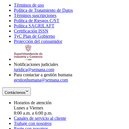
Términos de uso
Opens
Política de Tratamiento de Datos
in
Opens
Términos suscripciones
new
Opens
in
Política de Riesgos C/ST
window
in
Opens
new
Política SAGRILAFT
Opens
new
in
window
Certificación ISSN
Opens
in
window
new
TyC Plan de Gobierno
in
new
Opens
window
Protección del consumidor
new
window
in
Opens
window
new
in
window
new
window
Notificaciones judiciales
juridica@semana.com
Para contactar a gestión humana
gestionhumana@semana.com
Contáctenos
Horarios de atención
Lunes a Viernes
8:00 a.m. a 6:00 p.m.
Canales de servicio al cliente
Trabaje con nosotros
Paute con nosotros