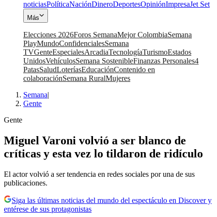
noticias
Política
Nación
Dinero
Deportes
Opinión
Impresa
Jet Set
Más
Elecciones 2026
Foros Semana
Mejor Colombia
Semana
Play
Mundo
Confidenciales
Semana
TV
Gente
Especiales
Arcadia
Tecnología
Turismo
Estados
Unidos
Vehículos
Semana Sostenible
Finanzas Personales
4
Patas
Salud
Loterías
Educación
Contenido en
colaboración
Semana Rural
Mujeres
Semana
|
Gente
Gente
Miguel Varoni volvió a ser blanco de
críticas y esta vez lo tildaron de ridículo
El actor volvió a ser tendencia en redes sociales por una de sus
publicaciones.
Siga las últimas noticias del mundo del espectáculo en Discover y
entérese de sus protagonistas