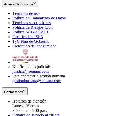
Acerca de nosotros
Términos de uso
Opens
Política de Tratamiento de Datos
in
Opens
Términos suscripciones
new
Opens
in
Política de Riesgos C/ST
window
in
Opens
new
Política SAGRILAFT
Opens
new
in
window
Certificación ISSN
Opens
in
window
new
TyC Plan de Gobierno
in
new
Opens
window
Protección del consumidor
new
window
in
Opens
window
new
in
window
new
window
Notificaciones judiciales
juridica@semana.com
Para contactar a gestión humana
gestionhumana@semana.com
Contáctenos
Horarios de atención
Lunes a Viernes
8:00 a.m. a 6:00 p.m.
Canales de servicio al cliente