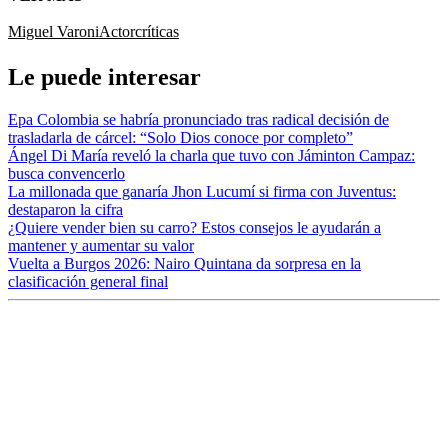
Miguel Varoni
Actor
críticas
Le puede interesar
Epa Colombia se habría pronunciado tras radical decisión de
trasladarla de cárcel: “Solo Dios conoce por completo”
Ángel Di María reveló la charla que tuvo con Jáminton Campaz:
busca convencerlo
La millonada que ganaría Jhon Lucumí si firma con Juventus:
destaparon la cifra
¿Quiere vender bien su carro? Estos consejos le ayudarán a
mantener y aumentar su valor
Vuelta a Burgos 2026: Nairo Quintana da sorpresa en la
clasificación general final