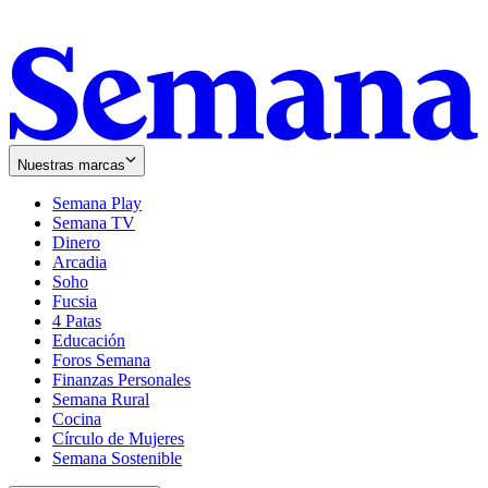
Nuestras marcas
Semana Play
Semana TV
Dinero
Arcadia
Soho
Opens
Fucsia
in
Opens
4 Patas
new
in
Educación
window
new
Foros Semana
window
Finanzas Personales
Semana Rural
Cocina
Círculo de Mujeres
Semana Sostenible