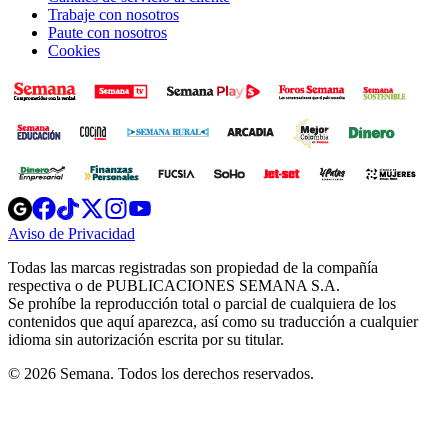
Trabaje con nosotros
Paute con nosotros
Cookies
Opens
Opens
Opens
Opens
Opens
in
in
in
in
in
Aviso de Privacidad
Opens
new
new
new
new
new
in
window
window
window
window
window
Todas las marcas registradas son propiedad de la compañía
new
respectiva o de PUBLICACIONES SEMANA S.A.
window
Se prohíbe la reproducción total o parcial de cualquiera de los
contenidos que aquí aparezca, así como su traducción a cualquier
idioma sin autorización escrita por su titular.
© 2026 Semana. Todos los derechos reservados.