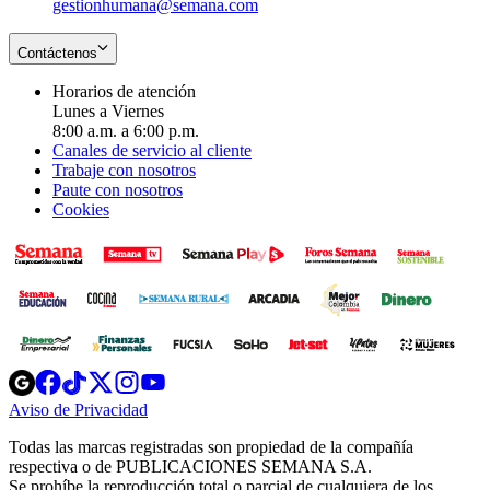
gestionhumana@semana.com
Contáctenos
Horarios de atención
Lunes a Viernes
8:00 a.m. a 6:00 p.m.
Canales de servicio al cliente
Trabaje con nosotros
Paute con nosotros
Cookies
Opens
Opens
Opens
Opens
Opens
in
in
in
in
in
Aviso de Privacidad
Opens
new
new
new
new
new
in
window
window
window
window
window
Todas las marcas registradas son propiedad de la compañía
new
respectiva o de PUBLICACIONES SEMANA S.A.
window
Se prohíbe la reproducción total o parcial de cualquiera de los