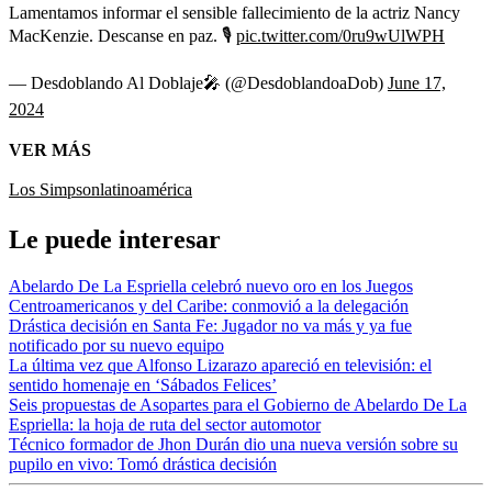
Lamentamos informar el sensible fallecimiento de la actriz Nancy
MacKenzie. Descanse en paz. 🎙️
pic.twitter.com/0ru9wUlWPH
— Desdoblando Al Doblaje🎤 (@DesdoblandoaDob)
June 17,
2024
VER MÁS
Los Simpson
latinoamérica
Le puede interesar
Abelardo De La Espriella celebró nuevo oro en los Juegos
Centroamericanos y del Caribe: conmovió a la delegación
Drástica decisión en Santa Fe: Jugador no va más y ya fue
notificado por su nuevo equipo
La última vez que Alfonso Lizarazo apareció en televisión: el
sentido homenaje en ‘Sábados Felices’
Seis propuestas de Asopartes para el Gobierno de Abelardo De La
Espriella: la hoja de ruta del sector automotor
Técnico formador de Jhon Durán dio una nueva versión sobre su
pupilo en vivo: Tomó drástica decisión