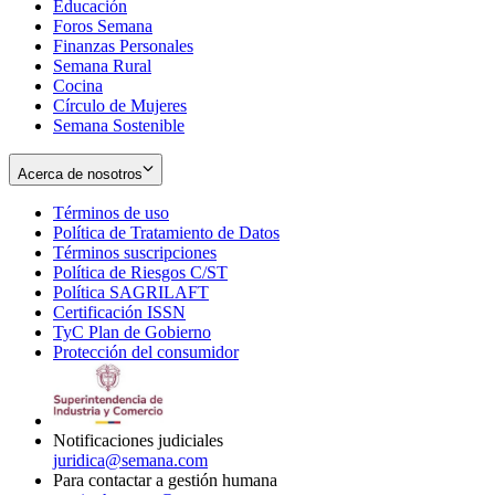
Educación
window
new
Foros Semana
window
Finanzas Personales
Semana Rural
Cocina
Círculo de Mujeres
Semana Sostenible
Acerca de nosotros
Términos de uso
Opens
Política de Tratamiento de Datos
in
Opens
Términos suscripciones
new
Opens
in
Política de Riesgos C/ST
window
in
Opens
new
Política SAGRILAFT
Opens
new
in
window
Certificación ISSN
Opens
in
window
new
TyC Plan de Gobierno
in
new
Opens
window
Protección del consumidor
new
window
in
Opens
window
new
in
window
new
window
Notificaciones judiciales
juridica@semana.com
Para contactar a gestión humana