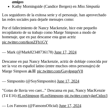
amigos
Kathy Morningside (Candice Bergen) en
Miss Simpatía
Los seguidores de la exitosa serie y el personaje, han aprovechado
las redes sociales para dejarle mensajes como:
Por el fallecimiento de Nancy Mackenzie, hice este pequeño
recopilatorio de su trabajo como Marge Simpson a modo de
homenaje, que en paz descanse esta gran actriz
pic.twitter.com/tkonZFb1GY
— Mark (@Mark82348736178)
June 17, 2024
Descanse en paz Nancy Mackenzie, actriz de doblaje conocida por
ser la voz en español latino (entre muchos otros personajes) de
Marge Simpson 🙏🏼
pic.twitter.com/Gay4pgqgV8
— Simpsonito (@SoySimpsonito)
June 17, 2024
"Gotas de lluvia veo caer..." Descansa en paz, Nancy MacKenzie
(T4 E16)
#LosSimpson
#LosSimpsons
pic.twitter.com/y4grCtdzp3
— Los Fansons (@FansonsOficial)
June 17, 2024