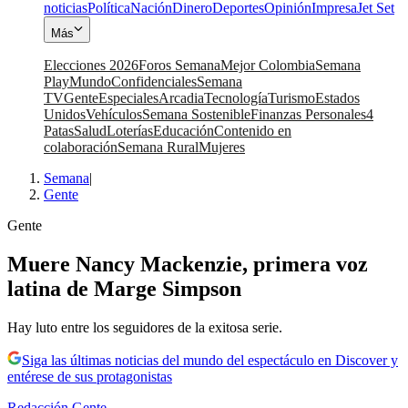
noticias
Política
Nación
Dinero
Deportes
Opinión
Impresa
Jet Set
Más
Elecciones 2026
Foros Semana
Mejor Colombia
Semana
Play
Mundo
Confidenciales
Semana
TV
Gente
Especiales
Arcadia
Tecnología
Turismo
Estados
Unidos
Vehículos
Semana Sostenible
Finanzas Personales
4
Patas
Salud
Loterías
Educación
Contenido en
colaboración
Semana Rural
Mujeres
Semana
|
Gente
Gente
Muere Nancy Mackenzie, primera voz
latina de Marge Simpson
Hay luto entre los seguidores de la exitosa serie.
Siga las últimas noticias del mundo del espectáculo en Discover y
entérese de sus protagonistas
Redacción Gente