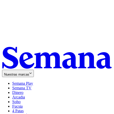
Nuestras marcas
Semana Play
Semana TV
Dinero
Arcadia
Soho
Opens
Fucsia
in
Opens
4 Patas
new
in