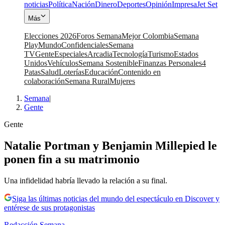
noticias
Política
Nación
Dinero
Deportes
Opinión
Impresa
Jet Set
Más
Elecciones 2026
Foros Semana
Mejor Colombia
Semana
Play
Mundo
Confidenciales
Semana
TV
Gente
Especiales
Arcadia
Tecnología
Turismo
Estados
Unidos
Vehículos
Semana Sostenible
Finanzas Personales
4
Patas
Salud
Loterías
Educación
Contenido en
colaboración
Semana Rural
Mujeres
Semana
|
Gente
Gente
Natalie Portman y Benjamin Millepied le
ponen fin a su matrimonio
Una infidelidad habría llevado la relación a su final.
Siga las últimas noticias del mundo del espectáculo en Discover y
entérese de sus protagonistas
Redacción Semana