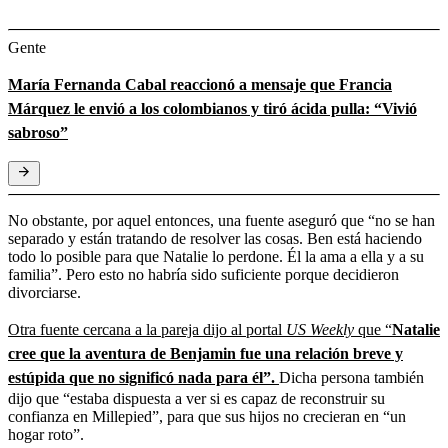
Gente
María Fernanda Cabal reaccionó a mensaje que Francia
Márquez le envió a los colombianos y tiró ácida pulla: “Vivió
sabroso”
No obstante, por aquel entonces, una fuente aseguró que “no se han
separado y están tratando de resolver las cosas. Ben está haciendo
todo lo posible para que Natalie lo perdone. Él la ama a ella y a su
familia”. Pero esto no habría sido suficiente porque decidieron
divorciarse.
Otra fuente cercana a la pareja dijo al portal
US Weekly
que “
Natalie
cree que la aventura de Benjamin fue una relación breve y
estúpida que no significó nada para él”.
Dicha persona también
dijo que “estaba dispuesta a ver si es capaz de reconstruir su
confianza en Millepied”, para que sus hijos no crecieran en “un
hogar roto”.