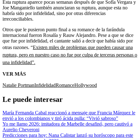
Esta ruptura aparece pocas semanas después de que Sofía Vergara y
Joe Manganiello también anunciaran su ruptura, aunque esta no
habría sido por infidelidad, sino por otras diferencias
irreconciliables.
Otros que le pusieron punto final a su romance de la farándula
internacional fueron Rosalía y Rauw Alejandro. Pese a que se dice
que fue por infidelidad, el cantante salió a decir que había sido por
otras razones. “
Existen miles de problemas que pueden causar una
ruptura, pero en nuestro caso no fue por culpa de terceras personas o
una infidelidad”.
VER MÁS
Natalie Portman
Infidelidad
Romance
Hollywood
Le puede interesar
María Fernanda Cabal reaccionó a mensaje que Francia Márquez le
envió a los colombianos y tiró ácida pulla: “Vivió sabroso”
Yo me llamo 2026: imitadora de Marbelle desafinó, pero cautivó a
Aurelio Cheveroni
Predicciones para hoy: Nana Calistar lanzó su horóscopo para este