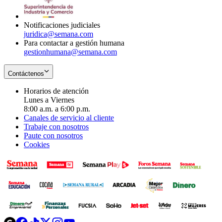
window
new
window
Notificaciones judiciales
juridica@semana.com
Para contactar a gestión humana
gestionhumana@semana.com
Contáctenos
Horarios de atención
Lunes a Viernes
8:00 a.m. a 6:00 p.m.
Canales de servicio al cliente
Trabaje con nosotros
Paute con nosotros
Cookies
Opens
Opens
Opens
Opens
Opens