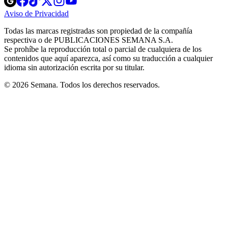
in
in
in
in
in
Aviso de Privacidad
Opens
new
new
new
new
new
in
window
window
window
window
window
Todas las marcas registradas son propiedad de la compañía
new
respectiva o de PUBLICACIONES SEMANA S.A.
window
Se prohíbe la reproducción total o parcial de cualquiera de los
contenidos que aquí aparezca, así como su traducción a cualquier
idioma sin autorización escrita por su titular.
© 2026 Semana. Todos los derechos reservados.