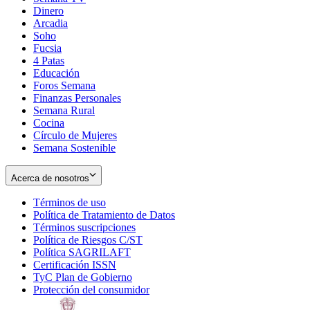
Dinero
Arcadia
Soho
Opens
Fucsia
in
Opens
4 Patas
new
in
Educación
window
new
Foros Semana
window
Finanzas Personales
Semana Rural
Cocina
Círculo de Mujeres
Semana Sostenible
Acerca de nosotros
Términos de uso
Opens
Política de Tratamiento de Datos
in
Opens
Términos suscripciones
new
Opens
in
Política de Riesgos C/ST
window
in
Opens
new
Política SAGRILAFT
Opens
new
in
window
Certificación ISSN
Opens
in
window
new
TyC Plan de Gobierno
in
new
Opens
window
Protección del consumidor
new
window
in
Opens
window
new
in