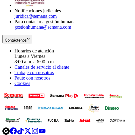
window
Notificaciones judiciales
juridica@semana.com
Para contactar a gestión humana
gestionhumana@semana.com
Contáctenos
Horarios de atención
Lunes a Viernes
8:00 a.m. a 6:00 p.m.
Canales de servicio al cliente
Trabaje con nosotros
Paute con nosotros
Cookies
Opens
Opens
Opens
Opens
Opens