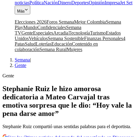
noticias
Política
Nación
Dinero
Deportes
Opinión
Impresa
Jet Set
Más
Elecciones 2026
Foros Semana
Mejor Colombia
Semana
Play
Mundo
Confidenciales
Semana
TV
Gente
Especiales
Arcadia
Tecnología
Turismo
Estados
Unidos
Vehículos
Semana Sostenible
Finanzas Personales
4
Patas
Salud
Loterías
Educación
Contenido en
colaboración
Semana Rural
Mujeres
Semana
|
Gente
Gente
Stephanie Ruiz le hizo amorosa
dedicatoria a Mateo Carvajal tras
emotiva sorpresa que le dio: “Hoy vale la
pena darse amor”
Stephanie Ruiz compartió unas sentidas palabras para el deportista.