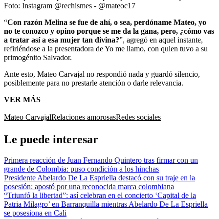
Foto:
Instagram @rechismes - @mateoc17
“
Con razón Melina se fue de ahí, o sea, perdóname Mateo, yo
no te conozco y opino porque se me da la gana, pero, ¿cómo vas
a tratar así a esa mujer tan divina?
”, agregó en aquel instante,
refiriéndose a la presentadora de Yo me llamo, con quien tuvo a su
primogénito Salvador.
Ante esto, Mateo Carvajal no respondió nada y guardó silencio,
posiblemente para no prestarle atención o darle relevancia.
VER MÁS
Mateo Carvajal
Relaciones amorosas
Redes sociales
Le puede interesar
Primera reacción de Juan Fernando Quintero tras firmar con un
grande de Colombia: puso condición a los hinchas
Presidente Abelardo De La Espriella destacó con su traje en la
posesión: apostó por una reconocida marca colombiana
“Triunfó la libertad”: así celebran en el concierto ‘Capital de la
Patria Milagro’ en Barranquilla mientras Abelardo De La Espriella
se posesiona en Cali