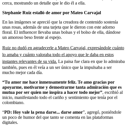
cerca, mostrando un detalle que le dio él a ella.
Stephanie Ruiz estalló de amor por Mateo Carvajal
En las imágenes se apreció que la creadora de contenido sostenía
unas rosas, además de una tarjeta que le dieron con este adorno
floral. El influencer llevaba unas bolsas y el bolso de ella, dándose
un amoroso beso frente al espejo.
Ruiz no dudó en agradecerle a Mateo Carvajal, expresándole cuánto
lo amaba y cuánto valoraba todo el apoyo que le daba en estos
instantes relevantes de su vida.
La paisa fue clara en que lo admiraba
también, pues en él veía a un ser único que la impulsaba a ser
mucho mejor cada día.
“Tu amor me hace inmensamente feliz. Te amo gracias por
apoyarme, motivarme y demostrarme tanta admiración que es
mutua por ser quien me inspira a hacer todo mejor”
, escribió al
inicio, manifestando todo el cariño y sentimiento que tenía por el
colombiano.
“
PD: Hoy vale la pena darse... darse amor
”, agregó, poniéndole
un poco de humor del que tanto se comenta en las plataformas
digitales.