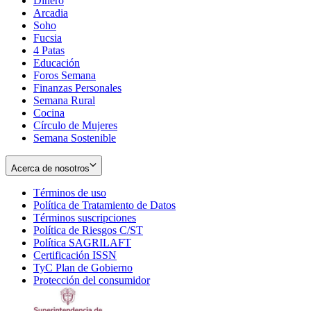
Dinero
Arcadia
Soho
Opens
Fucsia
in
Opens
4 Patas
new
in
Educación
window
new
Foros Semana
window
Finanzas Personales
Semana Rural
Cocina
Círculo de Mujeres
Semana Sostenible
Acerca de nosotros
Términos de uso
Opens
Política de Tratamiento de Datos
in
Opens
Términos suscripciones
new
Opens
in
Política de Riesgos C/ST
window
in
Opens
new
Política SAGRILAFT
Opens
new
in
window
Certificación ISSN
Opens
in
window
new
TyC Plan de Gobierno
in
new
Opens
window
Protección del consumidor
new
window
in
Opens
window
new
in
window
new