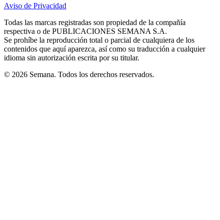
in
in
in
in
in
Aviso de Privacidad
Opens
new
new
new
new
new
in
window
window
window
window
window
Todas las marcas registradas son propiedad de la compañía
new
respectiva o de PUBLICACIONES SEMANA S.A.
window
Se prohíbe la reproducción total o parcial de cualquiera de los
contenidos que aquí aparezca, así como su traducción a cualquier
idioma sin autorización escrita por su titular.
© 2026 Semana. Todos los derechos reservados.