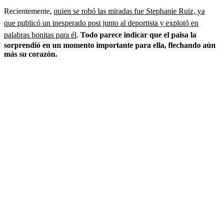
Recientemente,
quien se robó las miradas fue Stephanie Ruiz, ya
que publicó un inesperado post junto al deportista y explotó en
palabras bonitas para él
.
Todo parece indicar que el paisa la
sorprendió en un momento importante para ella, flechando aún
más su corazón.