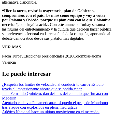
alternativa disponible.
“Hice la tarea, revisé la trayectoria, plan de Gobierno,
compromisos con el país, los miré como equipo y voy a votar
por Paloma y Oviedo, porque su plan está con lo que Colombia
necesita”,
concluyó la actriz. Con este anuncio, Turbay se suma a
las figuras del entretenimiento y la cultura que deciden hacer pública
su preferencia electoral en la recta final de la campaña, aportando al
debate democrático desde sus plataformas digitales.
VER MÁS
Paola Turbay
Elecciones presidenciales 2026
Colombia
Paloma
Valencia
Le puede interesar
¿Respetas los límites de velocidad al conducir tu carro? Estudio
revela el impresionante ahorro que se podría tener
Juan Fernando Quintero: dan detalles del contrato que firmará con
Medellín
Atentado en la vía Panamericana: así quedó el peaje de Mondomo
tras ataque con explosivos en plena madrugada
Atlético Nacional hace un último movimiento en el mercado: