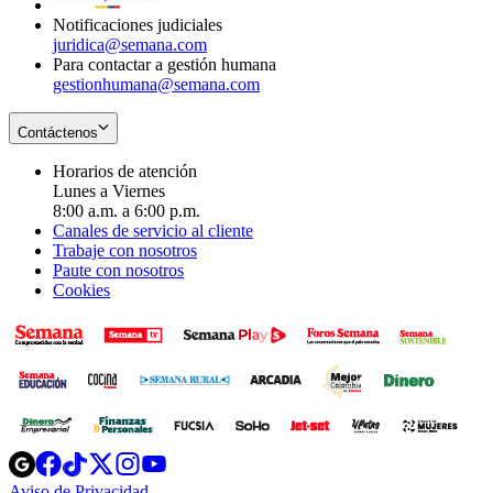
Notificaciones judiciales
juridica@semana.com
Para contactar a gestión humana
gestionhumana@semana.com
Contáctenos
Horarios de atención
Lunes a Viernes
8:00 a.m. a 6:00 p.m.
Canales de servicio al cliente
Trabaje con nosotros
Paute con nosotros
Cookies
Opens
Opens
Opens
Opens
Opens
in
in
in
in
in
Aviso de Privacidad
Opens