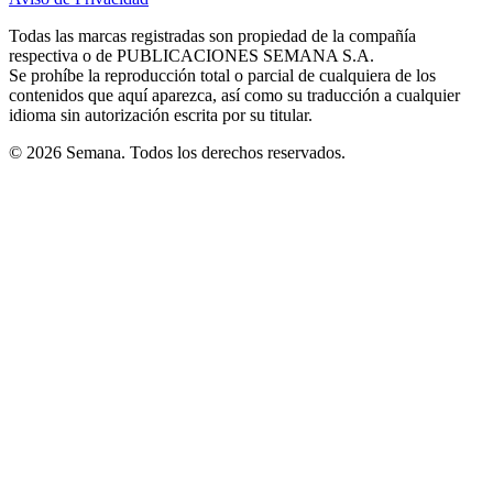
new
new
new
new
new
in
window
window
window
window
window
Todas las marcas registradas son propiedad de la compañía
new
respectiva o de PUBLICACIONES SEMANA S.A.
window
Se prohíbe la reproducción total o parcial de cualquiera de los
contenidos que aquí aparezca, así como su traducción a cualquier
idioma sin autorización escrita por su titular.
© 2026 Semana. Todos los derechos reservados.