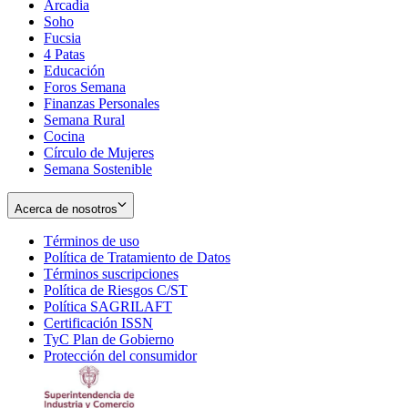
Arcadia
Soho
Opens
Fucsia
in
Opens
4 Patas
new
in
Educación
window
new
Foros Semana
window
Finanzas Personales
Semana Rural
Cocina
Círculo de Mujeres
Semana Sostenible
Acerca de nosotros
Términos de uso
Opens
Política de Tratamiento de Datos
in
Opens
Términos suscripciones
new
Opens
in
Política de Riesgos C/ST
window
in
Opens
new
Política SAGRILAFT
Opens
new
in
window
Certificación ISSN
Opens
in
window
new
TyC Plan de Gobierno
in
new
Opens
window
Protección del consumidor
new
window
in
Opens
window
new
in
window
new
window