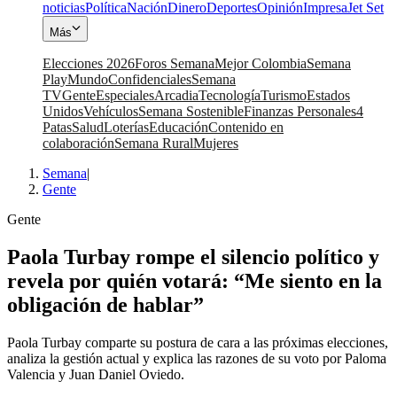
noticias
Política
Nación
Dinero
Deportes
Opinión
Impresa
Jet Set
Más
Elecciones 2026
Foros Semana
Mejor Colombia
Semana
Play
Mundo
Confidenciales
Semana
TV
Gente
Especiales
Arcadia
Tecnología
Turismo
Estados
Unidos
Vehículos
Semana Sostenible
Finanzas Personales
4
Patas
Salud
Loterías
Educación
Contenido en
colaboración
Semana Rural
Mujeres
Semana
|
Gente
Gente
Paola Turbay rompe el silencio político y
revela por quién votará: “Me siento en la
obligación de hablar”
Paola Turbay comparte su postura de cara a las próximas elecciones,
analiza la gestión actual y explica las razones de su voto por Paloma
Valencia y Juan Daniel Oviedo.