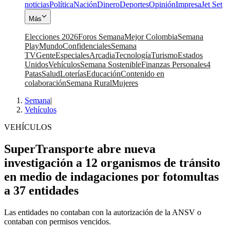
noticias
Política
Nación
Dinero
Deportes
Opinión
Impresa
Jet Set
Más
Elecciones 2026
Foros Semana
Mejor Colombia
Semana
Play
Mundo
Confidenciales
Semana
TV
Gente
Especiales
Arcadia
Tecnología
Turismo
Estados
Unidos
Vehículos
Semana Sostenible
Finanzas Personales
4
Patas
Salud
Loterías
Educación
Contenido en
colaboración
Semana Rural
Mujeres
Semana
|
Vehículos
VEHÍCULOS
SuperTransporte abre nueva
investigación a 12 organismos de tránsito
en medio de indagaciones por fotomultas
a 37 entidades
Las entidades no contaban con la autorización de la ANSV o
contaban con permisos vencidos.