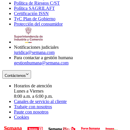
Política de Riesgos C/ST
window
in
Opens
new
Política SAGRILAFT
Opens
new
in
window
Certificación ISSN
Opens
in
window
new
TyC Plan de Gobierno
in
new
Opens
window
Protección del consumidor
new
window
in
Opens
window
new
in
window
new
window
Notificaciones judiciales
juridica@semana.com
Para contactar a gestión humana
gestionhumana@semana.com
Contáctenos
Horarios de atención
Lunes a Viernes
8:00 a.m. a 6:00 p.m.
Canales de servicio al cliente
Trabaje con nosotros
Paute con nosotros
Cookies