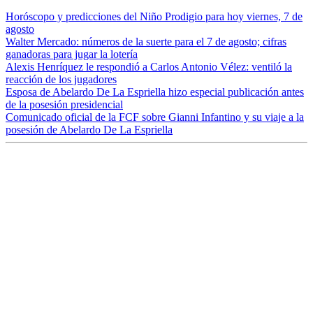
Horóscopo y predicciones del Niño Prodigio para hoy viernes, 7 de
agosto
Walter Mercado: números de la suerte para el 7 de agosto; cifras
ganadoras para jugar la lotería
Alexis Henríquez le respondió a Carlos Antonio Vélez: ventiló la
reacción de los jugadores
Esposa de Abelardo De La Espriella hizo especial publicación antes
de la posesión presidencial
Comunicado oficial de la FCF sobre Gianni Infantino y su viaje a la
posesión de Abelardo De La Espriella