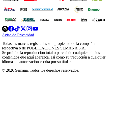
Opens
Opens
Opens
Opens
Opens
in
in
in
in
in
Aviso de Privacidad
Opens
new
new
new
new
new
in
window
window
window
window
window
Todas las marcas registradas son propiedad de la compañía
new
respectiva o de PUBLICACIONES SEMANA S.A.
window
Se prohíbe la reproducción total o parcial de cualquiera de los
contenidos que aquí aparezca, así como su traducción a cualquier
idioma sin autorización escrita por su titular.
© 2026 Semana. Todos los derechos reservados.