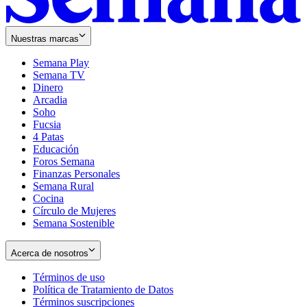
Nuestras marcas
Semana Play
Semana TV
Dinero
Arcadia
Soho
Opens
Fucsia
in
Opens
4 Patas
new
in
Educación
window
new
Foros Semana
window
Finanzas Personales
Semana Rural
Cocina
Círculo de Mujeres
Semana Sostenible
Acerca de nosotros
Términos de uso
Opens
Política de Tratamiento de Datos
in
Opens
Términos suscripciones
new
Opens
in