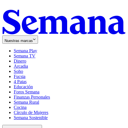
Nuestras marcas
Semana Play
Semana TV
Dinero
Arcadia
Soho
Opens
Fucsia
in
Opens
4 Patas
new
in
Educación
window
new
Foros Semana
window
Finanzas Personales
Semana Rural
Cocina
Círculo de Mujeres
Semana Sostenible