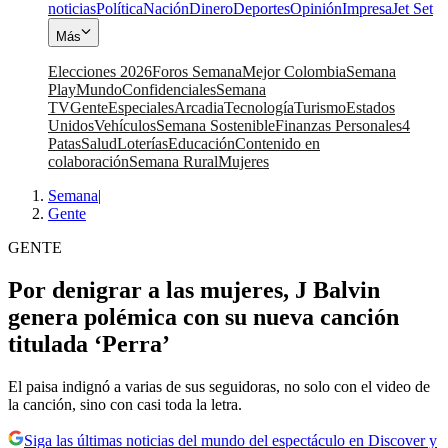
noticias
Política
Nación
Dinero
Deportes
Opinión
Impresa
Jet Set
Más
Elecciones 2026
Foros Semana
Mejor Colombia
Semana
Play
Mundo
Confidenciales
Semana
TV
Gente
Especiales
Arcadia
Tecnología
Turismo
Estados
Unidos
Vehículos
Semana Sostenible
Finanzas Personales
4
Patas
Salud
Loterías
Educación
Contenido en
colaboración
Semana Rural
Mujeres
Semana
|
Gente
GENTE
Por denigrar a las mujeres, J Balvin
genera polémica con su nueva canción
titulada ‘Perra’
El paisa indignó a varias de sus seguidoras, no solo con el video de
la canción, sino con casi toda la letra.
Siga las últimas noticias del mundo del espectáculo en Discover y