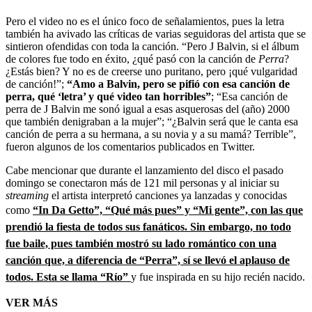
Pero el video no es el único foco de señalamientos, pues la letra
también ha avivado las críticas de varias seguidoras del artista que se
sintieron ofendidas con toda la canción. “Pero J Balvin, si el álbum
de colores fue todo en éxito, ¿qué pasó con la canción de
Perra
?
¿Estás bien? Y no es de creerse uno puritano, pero ¡qué vulgaridad
de canción!”;
“Amo a Balvin, pero se pifió con esa canción de
perra, qué ‘letra’ y qué video tan horribles”
; “Esa canción de
perra de J Balvin me sonó igual a esas asquerosas del (año) 2000
que también denigraban a la mujer”; “¿Balvin será que le canta esa
canción de perra a su hermana, a su novia y a su mamá? Terrible”,
fueron algunos de los comentarios publicados en Twitter.
Cabe mencionar que durante el lanzamiento del disco el pasado
domingo se conectaron más de 121 mil personas y al iniciar su
streaming
el artista interpretó canciones ya lanzadas y conocidas
como
“In Da Getto”, “Qué más pues” y “Mi gente”, con las que
prendió la fiesta de todos sus fanáticos. Sin embargo, no todo
fue baile, pues también mostró su lado romántico con una
canción que, a diferencia de “Perra”, sí se llevó el aplauso de
todos. Esta se llama “Río”
y fue inspirada en su hijo recién nacido.
VER MÁS