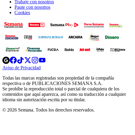
Trabaje con nosotros
Paute con nosotros
Cookies
Opens
Opens
Opens
Opens
Opens
in
in
in
in
in
Aviso de Privacidad
Opens
new
new
new
new
new
in
window
window
window
window
window
Todas las marcas registradas son propiedad de la compañía
new
respectiva o de PUBLICACIONES SEMANA S.A.
window
Se prohíbe la reproducción total o parcial de cualquiera de los
contenidos que aquí aparezca, así como su traducción a cualquier
idioma sin autorización escrita por su titular.
© 2026 Semana. Todos los derechos reservados.