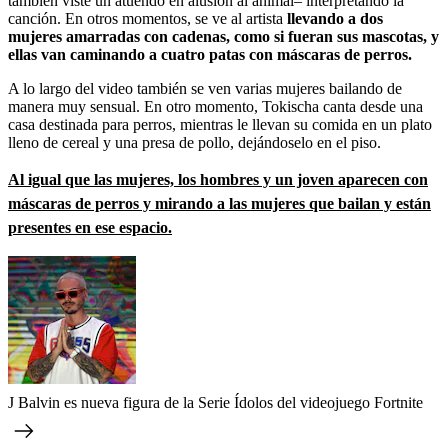
también viste un atuendo en alusión al animal– interpretando la
canción. En otros momentos, se ve al artista
llevando a dos
mujeres amarradas con cadenas, como si fueran sus mascotas, y
ellas van caminando a cuatro patas con máscaras de perros.
A lo largo del video también se ven varias mujeres bailando de
manera muy sensual. En otro momento, Tokischa canta desde una
casa destinada para perros, mientras le llevan su comida en un plato
lleno de cereal y una presa de pollo, dejándoselo en el piso.
Al igual que las mujeres, los hombres y un joven aparecen con
máscaras de perros y mirando a las mujeres que bailan y están
presentes en ese espacio.
J Balvin es nueva figura de la Serie Ídolos del videojuego Fortnite