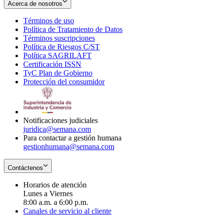
Acerca de nosotros
Términos de uso
Opens
Política de Tratamiento de Datos
in
Opens
Términos suscripciones
new
Opens
in
Política de Riesgos C/ST
window
in
Opens
new
Política SAGRILAFT
Opens
new
in
window
Certificación ISSN
Opens
in
window
new
TyC Plan de Gobierno
in
new
Opens
window
Protección del consumidor
new
window
in
Opens
window
new
in
window
new
window
Notificaciones judiciales
juridica@semana.com
Para contactar a gestión humana
gestionhumana@semana.com
Contáctenos
Horarios de atención
Lunes a Viernes
8:00 a.m. a 6:00 p.m.
Canales de servicio al cliente