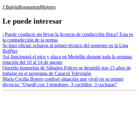
J Balvin
Reggaeton
Mujeres
Le puede interesar
¿Puede conducir sin llevar la licencia de conducción física? Esta es
la contradicción de la norma
Se hizo oficial: echaron al primer técnico del semestre en la Liga
BetPlay
Así funcionará el pico y placa en Medellín durante toda la semana:
rotación del 10 al 14 de agosto
Querido humorista de Sábados Felices se despidió tras 15 años de
trabajar en el programa de Caracol Televisión
María Cecilia Botero confesó situación que vivió en su primer
divorcio: “Quedé con 3 tenedores, 3 cuchillos, 3 cucharas”