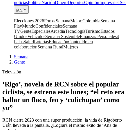
noticias
Política
Nación
Dinero
Deportes
Opinión
Impresa
Jet Set
Más
Elecciones 2026
Foros Semana
Mejor Colombia
Semana
Play
Mundo
Confidenciales
Semana
TV
Gente
Especiales
Arcadia
Tecnología
Turismo
Estados
Unidos
Vehículos
Semana Sostenible
Finanzas Personales
4
Patas
Salud
Loterías
Educación
Contenido en
colaboración
Semana Rural
Mujeres
Semana
|
Gente
Televisión
‘Rigo’, novela de RCN sobre el popular
ciclista, se estrena este lunes; “el reto era
hallar un flaco, feo y ‘culichupao’ como
yo”
RCN cierra 2023 con una súper producción: la vida de Rigoberto
Urán llevada a la pantalla. ¿Logrará el mismo éxito de ‘Ana de