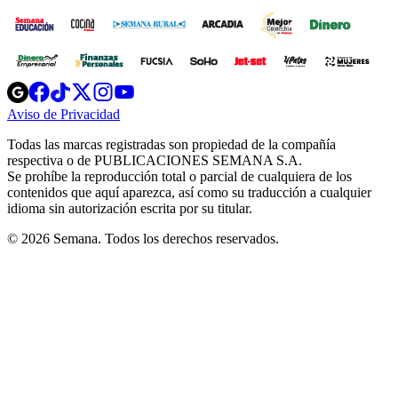
Opens
Opens
Opens
Opens
Opens
in
in
in
in
in
Aviso de Privacidad
Opens
new
new
new
new
new
in
window
window
window
window
window
Todas las marcas registradas son propiedad de la compañía
new
respectiva o de PUBLICACIONES SEMANA S.A.
window
Se prohíbe la reproducción total o parcial de cualquiera de los
contenidos que aquí aparezca, así como su traducción a cualquier
idioma sin autorización escrita por su titular.
© 2026 Semana. Todos los derechos reservados.