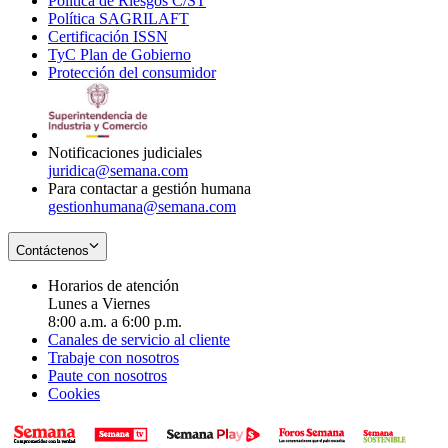
Política de Riesgos C/ST
window
in
Opens
new
Política SAGRILAFT
Opens
new
in
window
Certificación ISSN
Opens
in
window
new
TyC Plan de Gobierno
in
new
Opens
window
Protección del consumidor
new
window
in
Opens
window
new
in
window
new
window
Notificaciones judiciales
juridica@semana.com
Para contactar a gestión humana
gestionhumana@semana.com
Contáctenos
Horarios de atención
Lunes a Viernes
8:00 a.m. a 6:00 p.m.
Canales de servicio al cliente
Trabaje con nosotros
Paute con nosotros
Cookies