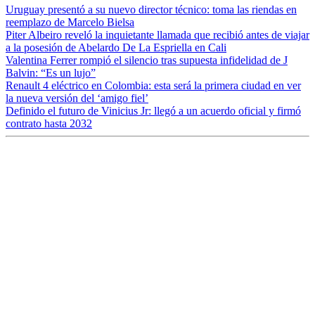
Uruguay presentó a su nuevo director técnico: toma las riendas en
reemplazo de Marcelo Bielsa
Piter Albeiro reveló la inquietante llamada que recibió antes de viajar
a la posesión de Abelardo De La Espriella en Cali
Valentina Ferrer rompió el silencio tras supuesta infidelidad de J
Balvin: “Es un lujo”
Renault 4 eléctrico en Colombia: esta será la primera ciudad en ver
la nueva versión del ‘amigo fiel’
Definido el futuro de Vinicius Jr: llegó a un acuerdo oficial y firmó
contrato hasta 2032