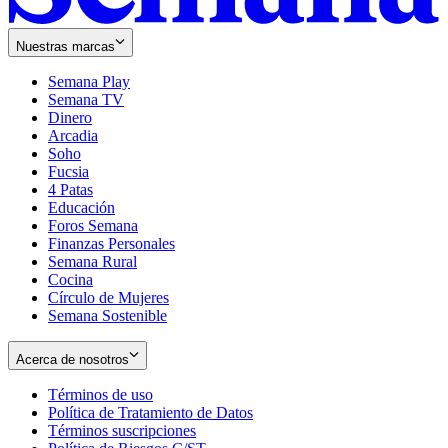
Nuestras marcas
Semana Play
Semana TV
Dinero
Arcadia
Soho
Opens
Fucsia
in
Opens
4 Patas
new
in
Educación
window
new
Foros Semana
window
Finanzas Personales
Semana Rural
Cocina
Círculo de Mujeres
Semana Sostenible
Acerca de nosotros
Términos de uso
Opens
Política de Tratamiento de Datos
in
Opens
Términos suscripciones
new
Opens
in