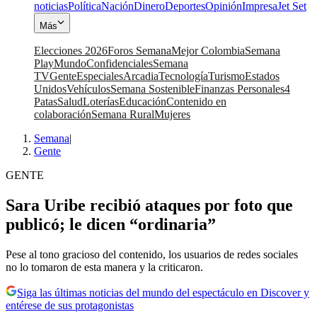
noticias
Política
Nación
Dinero
Deportes
Opinión
Impresa
Jet Set
Más
Elecciones 2026
Foros Semana
Mejor Colombia
Semana
Play
Mundo
Confidenciales
Semana
TV
Gente
Especiales
Arcadia
Tecnología
Turismo
Estados
Unidos
Vehículos
Semana Sostenible
Finanzas Personales
4
Patas
Salud
Loterías
Educación
Contenido en
colaboración
Semana Rural
Mujeres
Semana
|
Gente
GENTE
Sara Uribe recibió ataques por foto que
publicó; le dicen “ordinaria”
Pese al tono gracioso del contenido, los usuarios de redes sociales
no lo tomaron de esta manera y la criticaron.
Siga las últimas noticias del mundo del espectáculo en Discover y
entérese de sus protagonistas