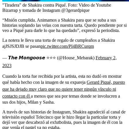
"Tiradera" de Shakira contra Piqué.
Foto:
Video de Youtube
Bizarrap y tomada de Instagram @3gerardpique
“Misión cumplida. Animamos a Shakira para que se suba a sus
historias soplando las velas con nuestra tarta. Quedo pendiente por si
veo a Piqué para darle lo que ha quedado”, expresó la periodista.
La notera le lleva una torta de regalo de cumpleaños a Shakira
ajJSJSJDJB se pasan
pic.twitter.com/PI4BRCurqm
— 𝙏𝙝𝙚 𝙈𝙤𝙣𝙜𝙤𝙤𝙨𝙚 ⭐⭐⭐ (@House_Mebarak)
February 2,
2023
Cuando la torta fue recibida por la artista, esta no dudó en mostrar
qué había hecho con la imagen de su expareja
Gerard Piqué, puesto
que ha dejado muy claro que no quiere tener ningún vínculo ni
contacto con él
a menos que sea por temas donde se involucren a
sus dos hijos, Milan y Sasha.
A través de sus historias de Instagram, Shakira agradeció al canal de
televisión español Telecinco que le hizo llegar la particular torta y
dejó ver que descabezó al exfutbolista, pues la imagen de él con la
que venía el pastel ya no estaba.