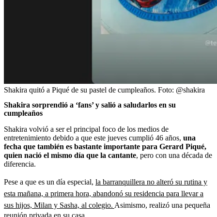
Shakira quitó a Piqué de su pastel de cumpleaños.
Foto:
@shakira
Shakira sorprendió a ‘fans’ y salió a saludarlos en su
cumpleaños
Shakira volvió a ser el principal foco de los medios de
entretenimiento debido a que este jueves cumplió 46 años,
una
fecha que también es bastante importante para Gerard Piqué,
quien nació el mismo día que la cantante
, pero con una década de
diferencia.
Pese a que es un día especial,
la barranquillera no alteró su rutina y
esta mañana, a primera hora, abandonó su residencia para llevar a
sus hijos, Milan y Sasha, al colegio.
Asimismo, realizó una pequeña
reunión privada en su casa.