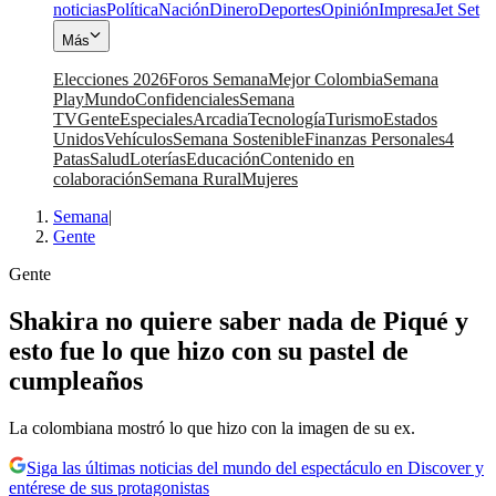
noticias
Política
Nación
Dinero
Deportes
Opinión
Impresa
Jet Set
Más
Elecciones 2026
Foros Semana
Mejor Colombia
Semana
Play
Mundo
Confidenciales
Semana
TV
Gente
Especiales
Arcadia
Tecnología
Turismo
Estados
Unidos
Vehículos
Semana Sostenible
Finanzas Personales
4
Patas
Salud
Loterías
Educación
Contenido en
colaboración
Semana Rural
Mujeres
Semana
|
Gente
Gente
Shakira no quiere saber nada de Piqué y
esto fue lo que hizo con su pastel de
cumpleaños
La colombiana mostró lo que hizo con la imagen de su ex.
Siga las últimas noticias del mundo del espectáculo en Discover y
entérese de sus protagonistas