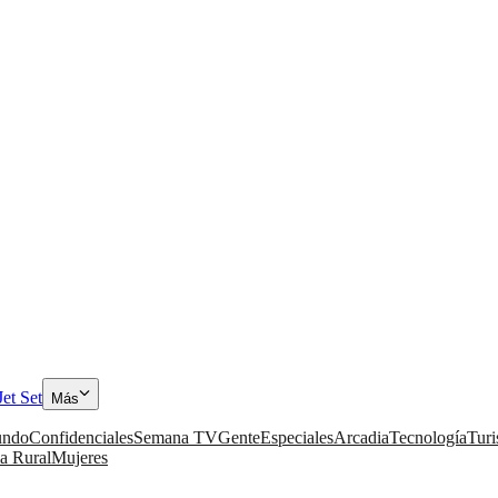
Jet Set
Más
ndo
Confidenciales
Semana TV
Gente
Especiales
Arcadia
Tecnología
Tur
a Rural
Mujeres