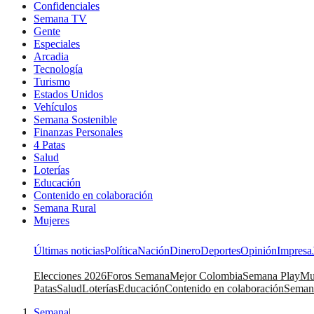
Confidenciales
Semana TV
Gente
Especiales
Arcadia
Tecnología
Turismo
Estados Unidos
Vehículos
Semana Sostenible
Finanzas Personales
4 Patas
Salud
Loterías
Educación
Contenido en colaboración
Semana Rural
Mujeres
Últimas noticias
Política
Nación
Dinero
Deportes
Opinión
Impresa
Elecciones 2026
Foros Semana
Mejor Colombia
Semana Play
Mu
Patas
Salud
Loterías
Educación
Contenido en colaboración
Seman
Semana
|