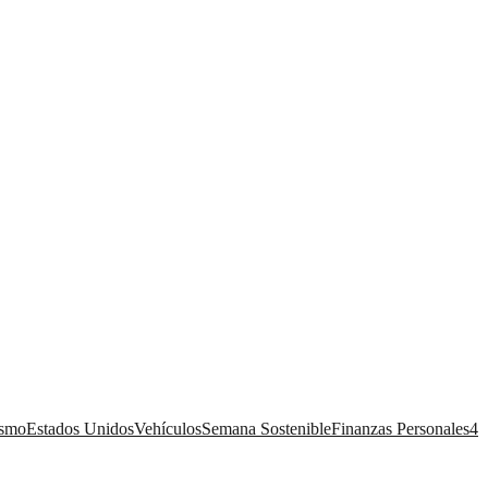
ismo
Estados Unidos
Vehículos
Semana Sostenible
Finanzas Personales
4