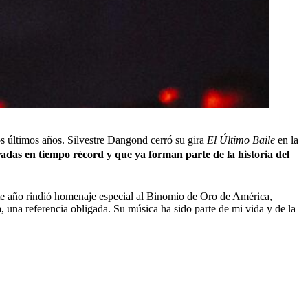
os últimos años. Silvestre Dangond cerró su gira
El Último Baile
en la
adas en tiempo récord y que ya forman parte de la historia del
e año rindió homenaje especial al Binomio de Oro de América,
 una referencia obligada. Su música ha sido parte de mi vida y de la