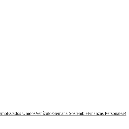
ismo
Estados Unidos
Vehículos
Semana Sostenible
Finanzas Personales
4