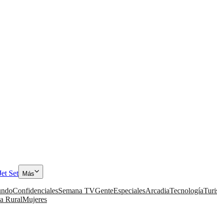
Jet Set
Más
ndo
Confidenciales
Semana TV
Gente
Especiales
Arcadia
Tecnología
Tur
a Rural
Mujeres