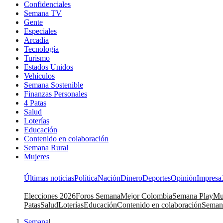
Confidenciales
Semana TV
Gente
Especiales
Arcadia
Tecnología
Turismo
Estados Unidos
Vehículos
Semana Sostenible
Finanzas Personales
4 Patas
Salud
Loterías
Educación
Contenido en colaboración
Semana Rural
Mujeres
Últimas noticias
Política
Nación
Dinero
Deportes
Opinión
Impresa
Elecciones 2026
Foros Semana
Mejor Colombia
Semana Play
Mu
Patas
Salud
Loterías
Educación
Contenido en colaboración
Seman
Semana
|