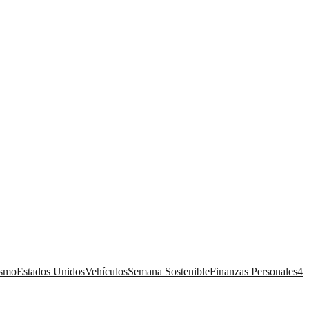
ismo
Estados Unidos
Vehículos
Semana Sostenible
Finanzas Personales
4