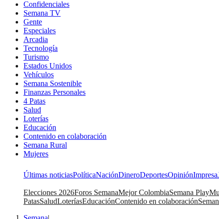
Confidenciales
Semana TV
Gente
Especiales
Arcadia
Tecnología
Turismo
Estados Unidos
Vehículos
Semana Sostenible
Finanzas Personales
4 Patas
Salud
Loterías
Educación
Contenido en colaboración
Semana Rural
Mujeres
Últimas noticias
Política
Nación
Dinero
Deportes
Opinión
Impresa
Elecciones 2026
Foros Semana
Mejor Colombia
Semana Play
Mu
Patas
Salud
Loterías
Educación
Contenido en colaboración
Seman
Semana
|