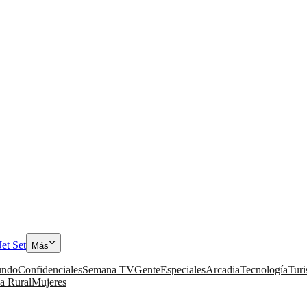
Jet Set
Más
ndo
Confidenciales
Semana TV
Gente
Especiales
Arcadia
Tecnología
Tur
a Rural
Mujeres