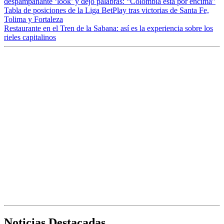
despampanante ‘look’ y dejó palabras: “Colombia está por encima”
Tabla de posiciones de la Liga BetPlay tras victorias de Santa Fe,
Tolima y Fortaleza
Restaurante en el Tren de la Sabana: así es la experiencia sobre los
rieles capitalinos
Noticias Destacadas