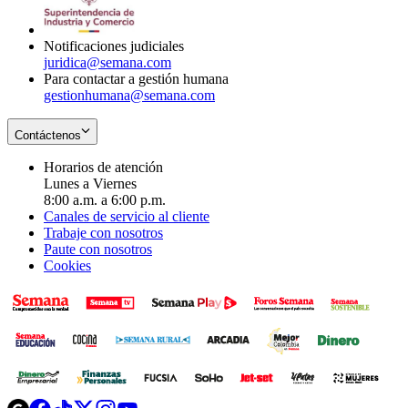
window
new
window
Notificaciones judiciales
juridica@semana.com
Para contactar a gestión humana
gestionhumana@semana.com
Contáctenos
Horarios de atención
Lunes a Viernes
8:00 a.m. a 6:00 p.m.
Canales de servicio al cliente
Trabaje con nosotros
Paute con nosotros
Cookies
Opens
Opens
Opens
Opens
Opens