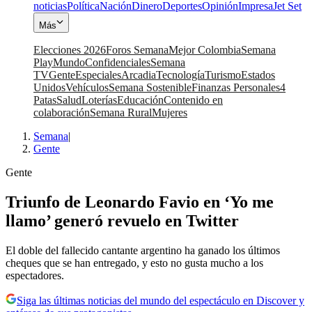
noticias
Política
Nación
Dinero
Deportes
Opinión
Impresa
Jet Set
Más
Elecciones 2026
Foros Semana
Mejor Colombia
Semana
Play
Mundo
Confidenciales
Semana
TV
Gente
Especiales
Arcadia
Tecnología
Turismo
Estados
Unidos
Vehículos
Semana Sostenible
Finanzas Personales
4
Patas
Salud
Loterías
Educación
Contenido en
colaboración
Semana Rural
Mujeres
Semana
|
Gente
Gente
Triunfo de Leonardo Favio en ‘Yo me
llamo’ generó revuelo en Twitter
El doble del fallecido cantante argentino ha ganado los últimos
cheques que se han entregado, y esto no gusta mucho a los
espectadores.
Siga las últimas noticias del mundo del espectáculo en Discover y