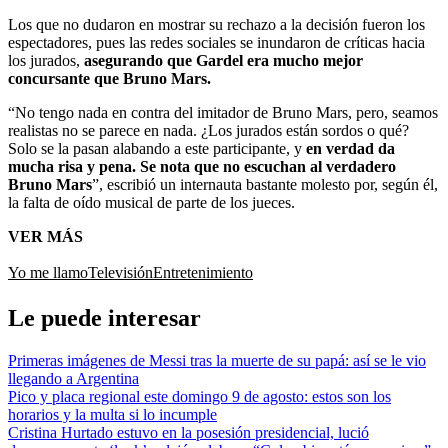
Los que no dudaron en mostrar su rechazo a la decisión fueron los
espectadores, pues las redes sociales se inundaron de críticas hacia
los jurados,
asegurando que Gardel era mucho mejor
concursante que Bruno Mars.
“No tengo nada en contra del imitador de Bruno Mars, pero, seamos
realistas no se parece en nada. ¿Los jurados están sordos o qué?
Solo se la pasan alabando a este participante, y
en verdad da
mucha risa y pena. Se nota que no escuchan al verdadero
Bruno Mars
”, escribió un internauta bastante molesto por, según él,
la falta de oído musical de parte de los jueces.
VER MÁS
Yo me llamo
Televisión
Entretenimiento
Le puede interesar
Primeras imágenes de Messi tras la muerte de su papá: así se le vio
llegando a Argentina
Pico y placa regional este domingo 9 de agosto: estos son los
horarios y la multa si lo incumple
Cristina Hurtado estuvo en la posesión presidencial, lució