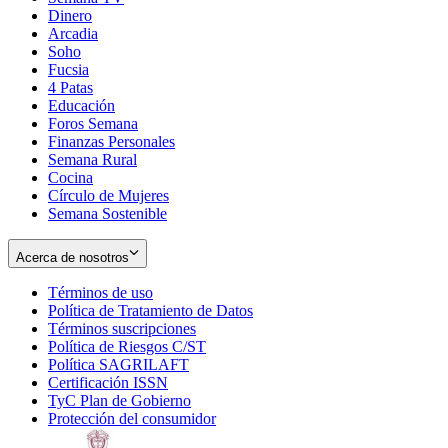
Dinero
Arcadia
Soho
Opens
Fucsia
in
Opens
4 Patas
new
in
Educación
window
new
Foros Semana
window
Finanzas Personales
Semana Rural
Cocina
Círculo de Mujeres
Semana Sostenible
Acerca de nosotros
Términos de uso
Opens
Política de Tratamiento de Datos
in
Opens
Términos suscripciones
new
Opens
in
Política de Riesgos C/ST
window
in
Opens
new
Política SAGRILAFT
Opens
new
in
window
Certificación ISSN
Opens
in
window
new
TyC Plan de Gobierno
in
new
Opens
window
Protección del consumidor
new
window
in
Opens
window
new
in