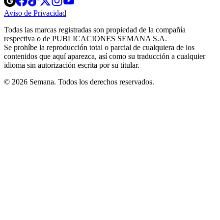
in
in
in
in
in
Aviso de Privacidad
Opens
new
new
new
new
new
in
window
window
window
window
window
Todas las marcas registradas son propiedad de la compañía
new
respectiva o de PUBLICACIONES SEMANA S.A.
window
Se prohíbe la reproducción total o parcial de cualquiera de los
contenidos que aquí aparezca, así como su traducción a cualquier
idioma sin autorización escrita por su titular.
© 2026 Semana. Todos los derechos reservados.