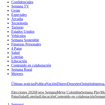
Confidenciales
Semana TV
Gente
Especiales
Arcadia
Tecnología
Turismo
Estados Unidos
Vehículos
Semana Sostenible
Finanzas Personales
4 Patas
Salud
Loterías
Educación
Contenido en colaboración
Semana Rural
Mujeres
Últimas noticias
Política
Nación
Dinero
Deportes
Opinión
Impresa
Elecciones 2026
Foros Semana
Mejor Colombia
Semana Play
Mu
Patas
Salud
Loterías
Educación
Contenido en colaboración
Seman
Semana
|