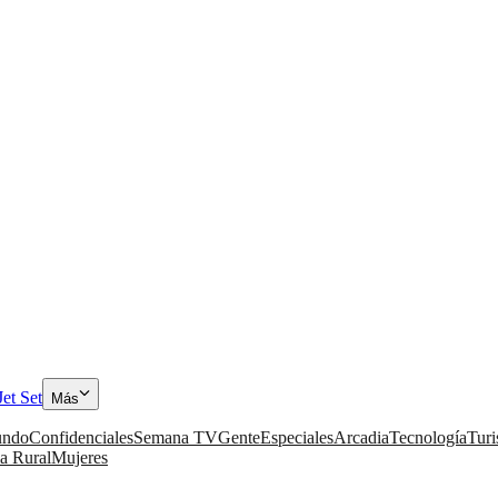
Jet Set
Más
ndo
Confidenciales
Semana TV
Gente
Especiales
Arcadia
Tecnología
Tur
a Rural
Mujeres