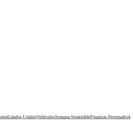
ismo
Estados Unidos
Vehículos
Semana Sostenible
Finanzas Personales
4