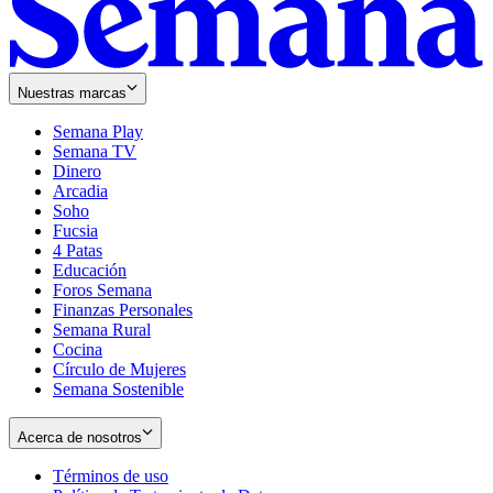
Nuestras marcas
Semana Play
Semana TV
Dinero
Arcadia
Soho
Opens
Fucsia
in
Opens
4 Patas
new
in
Educación
window
new
Foros Semana
window
Finanzas Personales
Semana Rural
Cocina
Círculo de Mujeres
Semana Sostenible
Acerca de nosotros
Términos de uso
Opens