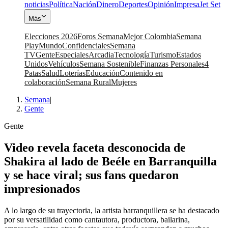
noticias
Política
Nación
Dinero
Deportes
Opinión
Impresa
Jet Set
Más
Elecciones 2026
Foros Semana
Mejor Colombia
Semana
Play
Mundo
Confidenciales
Semana
TV
Gente
Especiales
Arcadia
Tecnología
Turismo
Estados
Unidos
Vehículos
Semana Sostenible
Finanzas Personales
4
Patas
Salud
Loterías
Educación
Contenido en
colaboración
Semana Rural
Mujeres
Semana
|
Gente
Gente
Video revela faceta desconocida de
Shakira al lado de Beéle en Barranquilla
y se hace viral; sus fans quedaron
impresionados
A lo largo de su trayectoria, la artista barranquillera se ha destacado
por su versatilidad como cantautora, productora, bailarina,