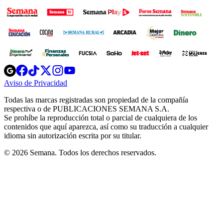
Opens
Opens
Opens
Opens
Opens
in
in
in
in
in
Aviso de Privacidad
Opens
new
new
new
new
new
in
window
window
window
window
window
Todas las marcas registradas son propiedad de la compañía
new
respectiva o de PUBLICACIONES SEMANA S.A.
window
Se prohíbe la reproducción total o parcial de cualquiera de los
contenidos que aquí aparezca, así como su traducción a cualquier
idioma sin autorización escrita por su titular.
© 2026 Semana. Todos los derechos reservados.