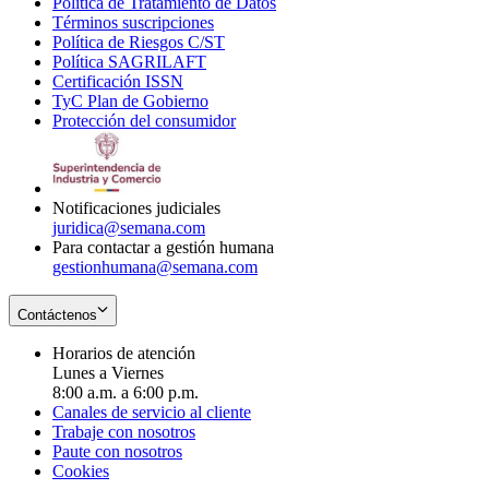
Política de Tratamiento de Datos
in
Opens
Términos suscripciones
new
Opens
in
Política de Riesgos C/ST
window
in
Opens
new
Política SAGRILAFT
Opens
new
in
window
Certificación ISSN
Opens
in
window
new
TyC Plan de Gobierno
in
new
Opens
window
Protección del consumidor
new
window
in
Opens
window
new
in
window
new
window
Notificaciones judiciales
juridica@semana.com
Para contactar a gestión humana
gestionhumana@semana.com
Contáctenos
Horarios de atención
Lunes a Viernes
8:00 a.m. a 6:00 p.m.
Canales de servicio al cliente
Trabaje con nosotros
Paute con nosotros
Cookies