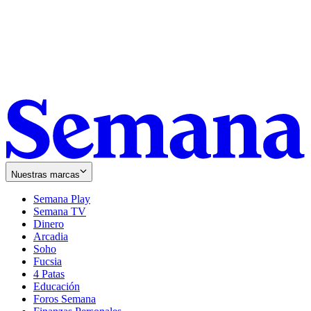
Nuestras marcas
Semana Play
Semana TV
Dinero
Arcadia
Soho
Opens
Fucsia
in
Opens
4 Patas
new
in
Educación
window
new
Foros Semana
window