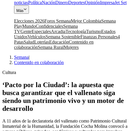
noticias
Política
Nación
Dinero
Deportes
Opinión
Impresa
Jet Set
Más
Elecciones 2026
Foros Semana
Mejor Colombia
Semana
Play
Mundo
Confidenciales
Semana
TV
Gente
Especiales
Arcadia
Tecnología
Turismo
Estados
Unidos
Vehículos
Semana Sostenible
Finanzas Personales
4
Patas
Salud
Loterías
Educación
Contenido en
colaboración
Semana Rural
Mujeres
Semana
|
Contenido en colaboración
Cultura
‘Pacto por la Ciudad’: la apuesta que
busca garantizar que el vallenato siga
siendo un patrimonio vivo y un motor de
desarrollo
A 11 años de la declaratoria del vallenato como Patrimonio Cultural
Inmaterial de la Humanidad, la Fundación Cocha Molina convocó a