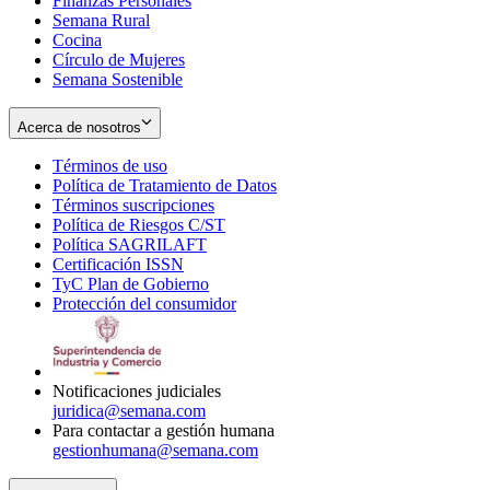
Finanzas Personales
Semana Rural
Cocina
Círculo de Mujeres
Semana Sostenible
Acerca de nosotros
Términos de uso
Opens
Política de Tratamiento de Datos
in
Opens
Términos suscripciones
new
Opens
in
Política de Riesgos C/ST
window
in
Opens
new
Política SAGRILAFT
Opens
new
in
window
Certificación ISSN
Opens
in
window
new
TyC Plan de Gobierno
in
new
Opens
window
Protección del consumidor
new
window
in
Opens
window
new
in
window
new
window
Notificaciones judiciales
juridica@semana.com
Para contactar a gestión humana
gestionhumana@semana.com