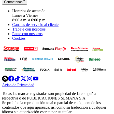
Contáctenos
Horarios de atención
Lunes a Viernes
8:00 a.m. a 6:00 p.m.
Canales de servicio al cliente
Trabaje con nosotros
Paute con nosotros
Cookies
Opens
Opens
Opens
Opens
Opens
in
in
in
in
in
Aviso de Privacidad
Opens
new
new
new
new
new
in
window
window
window
window
window
Todas las marcas registradas son propiedad de la compañía
new
respectiva o de PUBLICACIONES SEMANA S.A.
window
Se prohíbe la reproducción total o parcial de cualquiera de los
contenidos que aquí aparezca, así como su traducción a cualquier
idioma sin autorización escrita por su titular.