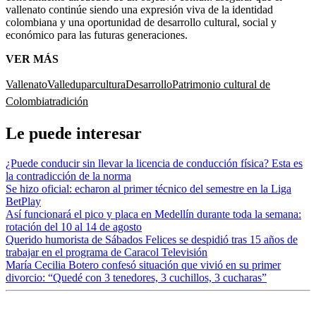
vallenato continúe siendo una expresión viva de la identidad
colombiana y una oportunidad de desarrollo cultural, social y
económico para las futuras generaciones.
VER MÁS
Vallenato
Valledupar
cultura
Desarrollo
Patrimonio cultural de
Colombia
tradición
Le puede interesar
¿Puede conducir sin llevar la licencia de conducción física? Esta es
la contradicción de la norma
Se hizo oficial: echaron al primer técnico del semestre en la Liga
BetPlay
Así funcionará el pico y placa en Medellín durante toda la semana:
rotación del 10 al 14 de agosto
Querido humorista de Sábados Felices se despidió tras 15 años de
trabajar en el programa de Caracol Televisión
María Cecilia Botero confesó situación que vivió en su primer
divorcio: “Quedé con 3 tenedores, 3 cuchillos, 3 cucharas”