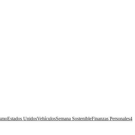
ismo
Estados Unidos
Vehículos
Semana Sostenible
Finanzas Personales
4