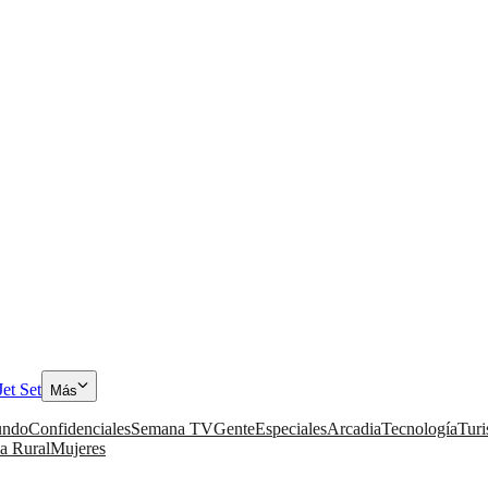
Jet Set
Más
ndo
Confidenciales
Semana TV
Gente
Especiales
Arcadia
Tecnología
Tur
a Rural
Mujeres