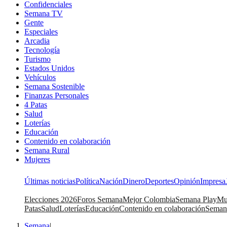
Confidenciales
Semana TV
Gente
Especiales
Arcadia
Tecnología
Turismo
Estados Unidos
Vehículos
Semana Sostenible
Finanzas Personales
4 Patas
Salud
Loterías
Educación
Contenido en colaboración
Semana Rural
Mujeres
Últimas noticias
Política
Nación
Dinero
Deportes
Opinión
Impresa
Elecciones 2026
Foros Semana
Mejor Colombia
Semana Play
Mu
Patas
Salud
Loterías
Educación
Contenido en colaboración
Seman
Semana
|