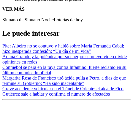
VER MÁS
Sinuano día
Sinuano Noche
Loterías de hoy
Le puede interesar
Piter Albeiro no se contuvo y habló sobre María Fernanda Cabal;
hizo inesperada confesión: “Un día de mi vida”
Ariana Grande y la polémica por su cuerpo: su nuevo video divide
opiniones en redes
Conmebol se para en la raya contra Infantino: fuerte reclamo en su
último comunicado oficial
Margarita Rosa de Francisco tiró ácida pulla a Petro, a días de que
termine su Gobierno: “Ha sido inaceptable”
Grave accidente vehicular en el Túnel de Oriente: el alcalde Fico
Gutiérrez sale a hablar y confirma el número de afectados