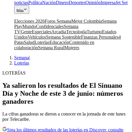
noticias
Política
Nación
Dinero
Deportes
Opinión
Impresa
Jet Set
Más
Elecciones 2026
Foros Semana
Mejor Colombia
Semana
Play
Mundo
Confidenciales
Semana
TV
Gente
Especiales
Arcadia
Tecnología
Turismo
Estados
Unidos
Vehículos
Semana Sostenible
Finanzas Personales
4
Patas
Salud
Loterías
Educación
Contenido en
colaboración
Semana Rural
Mujeres
Semana
|
Loterías
LOTERÍAS
Ya salieron los resultados de El Sinuano
Día y Noche de este 3 de junio: números
ganadores
La cifras ganadoras se dieron a conocer en la jornada de este lunes
por Telecaribe.
Siga los últimos resultados de las loterías en Discover, consulte