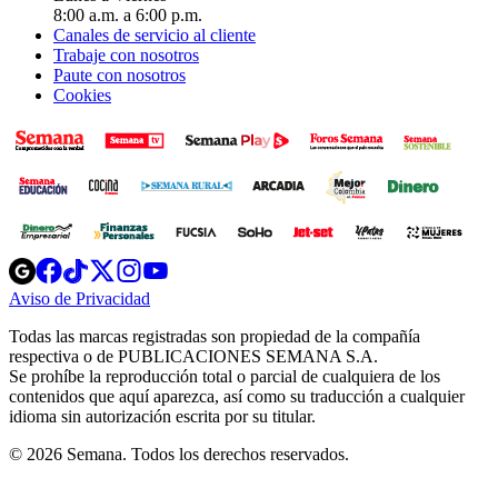
8:00 a.m. a 6:00 p.m.
Canales de servicio al cliente
Trabaje con nosotros
Paute con nosotros
Cookies
Opens
Opens
Opens
Opens
Opens
in
in
in
in
in
Aviso de Privacidad
Opens
new
new
new
new
new
in
window
window
window
window
window
Todas las marcas registradas son propiedad de la compañía
new
respectiva o de PUBLICACIONES SEMANA S.A.
window
Se prohíbe la reproducción total o parcial de cualquiera de los
contenidos que aquí aparezca, así como su traducción a cualquier
idioma sin autorización escrita por su titular.
© 2026 Semana. Todos los derechos reservados.