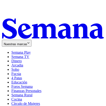
Nuestras marcas
Semana Play
Semana TV
Dinero
Arcadia
Soho
Opens
Fucsia
in
Opens
4 Patas
new
in
Educación
window
new
Foros Semana
window
Finanzas Personales
Semana Rural
Cocina
Círculo de Mujeres