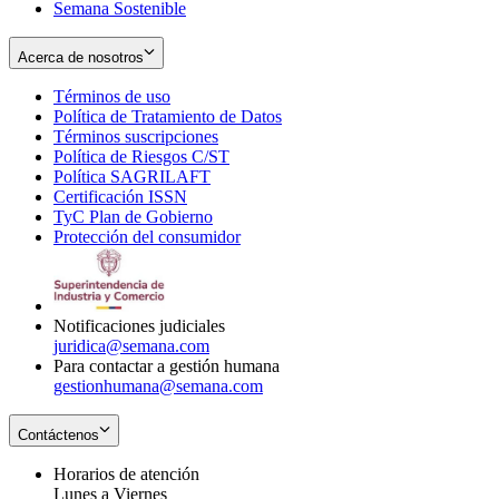
Semana Sostenible
Acerca de nosotros
Términos de uso
Opens
Política de Tratamiento de Datos
in
Opens
Términos suscripciones
new
Opens
in
Política de Riesgos C/ST
window
in
Opens
new
Política SAGRILAFT
Opens
new
in
window
Certificación ISSN
Opens
in
window
new
TyC Plan de Gobierno
in
new
Opens
window
Protección del consumidor
new
window
in
Opens
window
new
in
window
new
window
Notificaciones judiciales
juridica@semana.com
Para contactar a gestión humana
gestionhumana@semana.com
Contáctenos
Horarios de atención
Lunes a Viernes