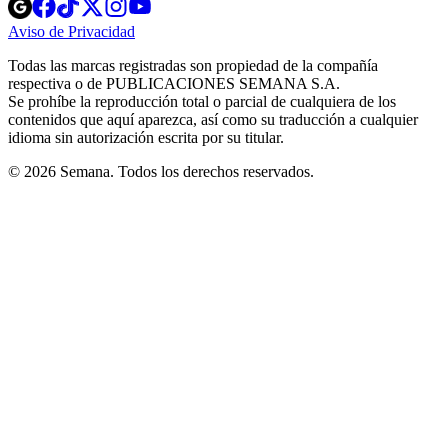
Opens
Opens
Opens
Opens
Opens
in
in
in
in
in
Aviso de Privacidad
Opens
new
new
new
new
new
in
window
window
window
window
window
Todas las marcas registradas son propiedad de la compañía
new
respectiva o de PUBLICACIONES SEMANA S.A.
window
Se prohíbe la reproducción total o parcial de cualquiera de los
contenidos que aquí aparezca, así como su traducción a cualquier
idioma sin autorización escrita por su titular.
© 2026 Semana. Todos los derechos reservados.