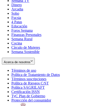
Semana TV
Dinero
Arcadia
Soho
Opens
Fucsia
in
Opens
4 Patas
new
in
Educación
window
new
Foros Semana
window
Finanzas Personales
Semana Rural
Cocina
Círculo de Mujeres
Semana Sostenible
Acerca de nosotros
Términos de uso
Opens
Política de Tratamiento de Datos
in
Opens
Términos suscripciones
new
Opens
in
Política de Riesgos C/ST
window
in
Opens
new
Política SAGRILAFT
Opens
new
in
window
Certificación ISSN
Opens
in
window
new
TyC Plan de Gobierno
in
new
Opens
window
Protección del consumidor
new
window
in
Opens
window
new
in