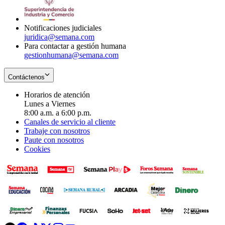
window
new
window
Notificaciones judiciales
juridica@semana.com
Para contactar a gestión humana
gestionhumana@semana.com
Contáctenos
Horarios de atención
Lunes a Viernes
8:00 a.m. a 6:00 p.m.
Canales de servicio al cliente
Trabaje con nosotros
Paute con nosotros
Cookies