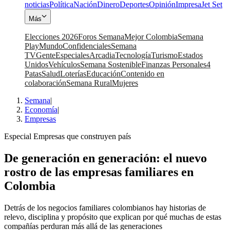
noticias
Política
Nación
Dinero
Deportes
Opinión
Impresa
Jet Set
Más
Elecciones 2026
Foros Semana
Mejor Colombia
Semana
Play
Mundo
Confidenciales
Semana
TV
Gente
Especiales
Arcadia
Tecnología
Turismo
Estados
Unidos
Vehículos
Semana Sostenible
Finanzas Personales
4
Patas
Salud
Loterías
Educación
Contenido en
colaboración
Semana Rural
Mujeres
Semana
|
Economía
|
Empresas
Especial Empresas que construyen país
De generación en generación: el nuevo
rostro de las empresas familiares en
Colombia
Detrás de los negocios familiares colombianos hay historias de
relevo, disciplina y propósito que explican por qué muchas de estas
compañías perduran más allá de las generaciones