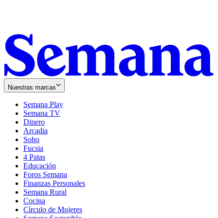
Nuestras marcas
Semana Play
Semana TV
Dinero
Arcadia
Soho
Opens
Fucsia
in
Opens
4 Patas
new
in
Educación
window
new
Foros Semana
window
Finanzas Personales
Semana Rural
Cocina
Círculo de Mujeres