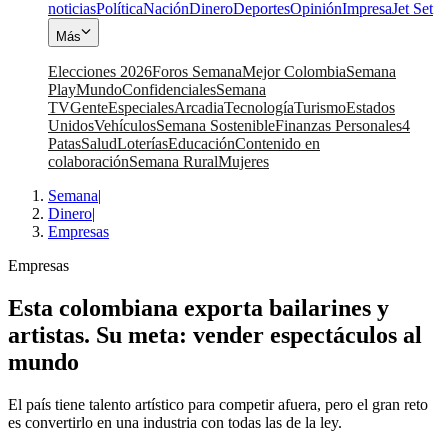
noticias
Política
Nación
Dinero
Deportes
Opinión
Impresa
Jet Set
Más
Elecciones 2026
Foros Semana
Mejor Colombia
Semana
Play
Mundo
Confidenciales
Semana
TV
Gente
Especiales
Arcadia
Tecnología
Turismo
Estados
Unidos
Vehículos
Semana Sostenible
Finanzas Personales
4
Patas
Salud
Loterías
Educación
Contenido en
colaboración
Semana Rural
Mujeres
Semana
|
Dinero
|
Empresas
Empresas
Esta colombiana exporta bailarines y
artistas. Su meta: vender espectáculos al
mundo
El país tiene talento artístico para competir afuera, pero el gran reto
es convertirlo en una industria con todas las de la ley.