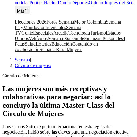
noticias
Política
Nación
Dinero
Deportes
Opinión
Impresa
Jet Set
Más
Elecciones 2026
Foros Semana
Mejor Colombia
Semana
Play
Mundo
Confidenciales
Semana
TV
Gente
Especiales
Arcadia
Tecnología
Turismo
Estados
Unidos
Vehículos
Semana Sostenible
Finanzas Personales
4
Patas
Salud
Loterías
Educación
Contenido en
colaboración
Semana Rural
Mujeres
Semana
|
Círculo de mujeres
Círculo de Mujeres
Las mujeres son más receptivas y
colaborativas para negociar: así lo
concluyó la última Master Class del
Círculo de Mujeres
Luis Carlos Soto, experto internacional en estrategias de
negociación, habló sobre las claves para una negociación efectiva,