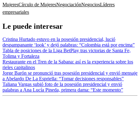
Mujeres
Círculo de Mujeres
Negociación
Negocios
Líderes
empresariales
Le puede interesar
Cristina Hurtado estuvo en la posesión presidencial, lució
despampanante ‘look’ y dejó palabras: “Colombia está por encima”
Tabla de posiciones de la Liga BetPlay tras victorias de Santa Fe,
Tolima y Fortaleza
Restaurante en el Tren de la Sabana: así es la experiencia sobre los
rieles capitalinos
Jorge Barón se pronunció tras posesión presidencial y envió mensaje
a Abelardo De La Espriella: “Tomar decisiones responsables”
Taliana Vargas subió foto de la posesión presidencial y envió
palabras a Ana Lucía Pineda, primera dama: “Este momento”