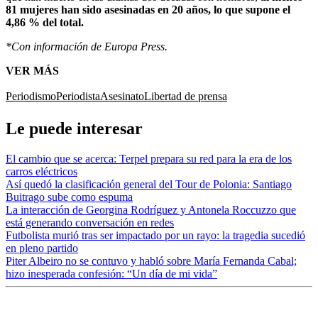
81 mujeres han sido asesinadas en 20 años, lo que supone el
4,86 % del total.
*Con información de Europa Press.
VER MÁS
Periodismo
Periodista
Asesinato
Libertad de prensa
Le puede interesar
El cambio que se acerca: Terpel prepara su red para la era de los
carros eléctricos
Así quedó la clasificación general del Tour de Polonia: Santiago
Buitrago sube como espuma
La interacción de Georgina Rodríguez y Antonela Roccuzzo que
está generando conversación en redes
Futbolista murió tras ser impactado por un rayo: la tragedia sucedió
en pleno partido
Piter Albeiro no se contuvo y habló sobre María Fernanda Cabal;
hizo inesperada confesión: “Un día de mi vida”