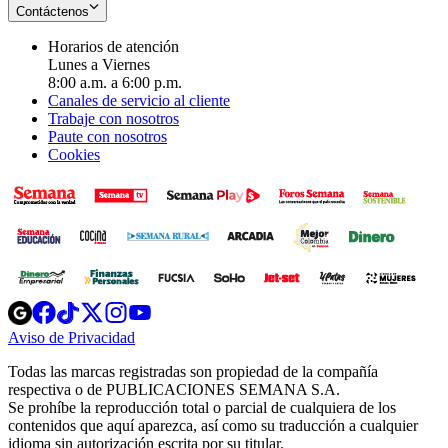
Contáctenos
Horarios de atención
Lunes a Viernes
8:00 a.m. a 6:00 p.m.
Canales de servicio al cliente
Trabaje con nosotros
Paute con nosotros
Cookies
Opens
Opens
Opens
Opens
Opens
in
in
in
in
in
Aviso de Privacidad
Opens
new
new
new
new
new
in
window
window
window
window
window
Todas las marcas registradas son propiedad de la compañía
new
respectiva o de PUBLICACIONES SEMANA S.A.
window
Se prohíbe la reproducción total o parcial de cualquiera de los
contenidos que aquí aparezca, así como su traducción a cualquier
idioma sin autorización escrita por su titular.