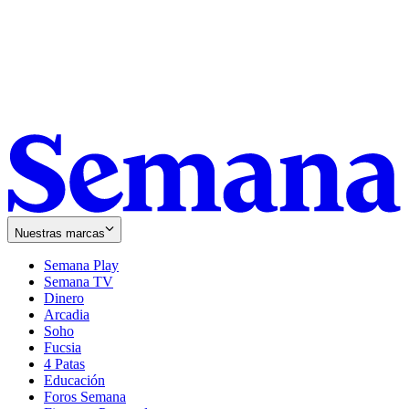
Nuestras marcas
Semana Play
Semana TV
Dinero
Arcadia
Soho
Opens
Fucsia
in
Opens
4 Patas
new
in
Educación
window
new
Foros Semana
window