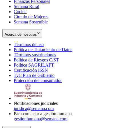
Finanzas Personales
Semana Rural
Cocina
Círculo de Mujeres
Semana Sostenible
Acerca de nosotros
Términos de uso
Opens
Política de Tratamiento de Datos
in
Opens
Términos suscripciones
new
Opens
in
Política de Riesgos C/ST
window
in
Opens
new
Política SAGRILAFT
Opens
new
in
window
Certificación ISSN
Opens
in
window
new
TyC Plan de Gobierno
in
new
Opens
window
Protección del consumidor
new
window
in
Opens
window
new
in
window
new
window
Notificaciones judiciales
juridica@semana.com
Para contactar a gestión humana
gestionhumana@semana.com