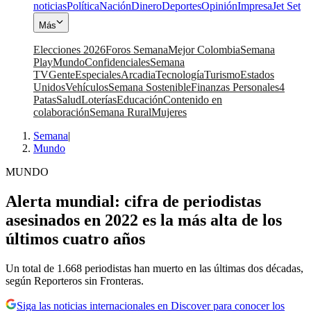
noticias
Política
Nación
Dinero
Deportes
Opinión
Impresa
Jet Set
Más
Elecciones 2026
Foros Semana
Mejor Colombia
Semana
Play
Mundo
Confidenciales
Semana
TV
Gente
Especiales
Arcadia
Tecnología
Turismo
Estados
Unidos
Vehículos
Semana Sostenible
Finanzas Personales
4
Patas
Salud
Loterías
Educación
Contenido en
colaboración
Semana Rural
Mujeres
Semana
|
Mundo
MUNDO
Alerta mundial: cifra de periodistas
asesinados en 2022 es la más alta de los
últimos cuatro años
Un total de 1.668 periodistas han muerto en las últimas dos décadas,
según Reporteros sin Fronteras.
Siga las noticias internacionales en Discover para conocer los