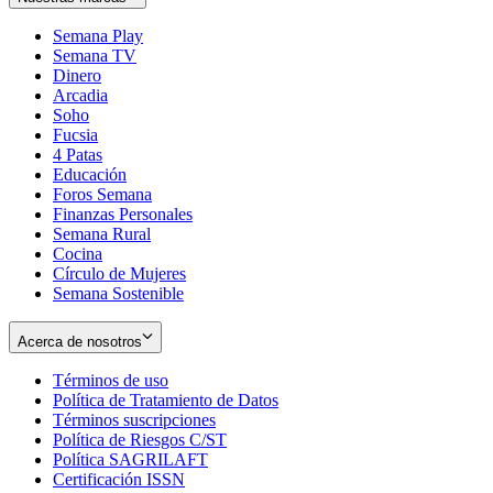
Semana Play
Semana TV
Dinero
Arcadia
Soho
Opens
Fucsia
in
Opens
4 Patas
new
in
Educación
window
new
Foros Semana
window
Finanzas Personales
Semana Rural
Cocina
Círculo de Mujeres
Semana Sostenible
Acerca de nosotros
Términos de uso
Opens
Política de Tratamiento de Datos
in
Opens
Términos suscripciones
new
Opens
in
Política de Riesgos C/ST
window
in
Opens
new
Política SAGRILAFT
Opens
new
in
window
Certificación ISSN
Opens
in
window
new