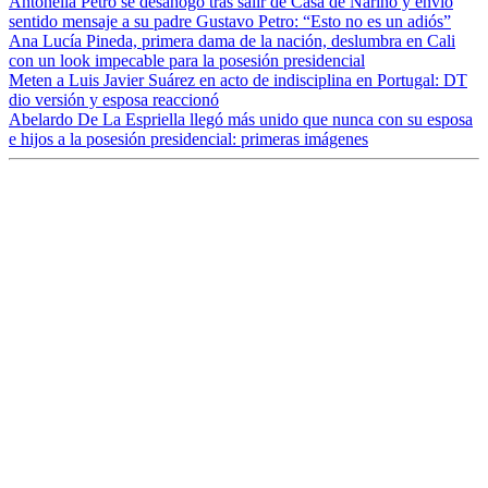
Antonella Petro se desahogó tras salir de Casa de Nariño y envió
sentido mensaje a su padre Gustavo Petro: “Esto no es un adiós”
Ana Lucía Pineda, primera dama de la nación, deslumbra en Cali
con un look impecable para la posesión presidencial
Meten a Luis Javier Suárez en acto de indisciplina en Portugal: DT
dio versión y esposa reaccionó
Abelardo De La Espriella llegó más unido que nunca con su esposa
e hijos a la posesión presidencial: primeras imágenes