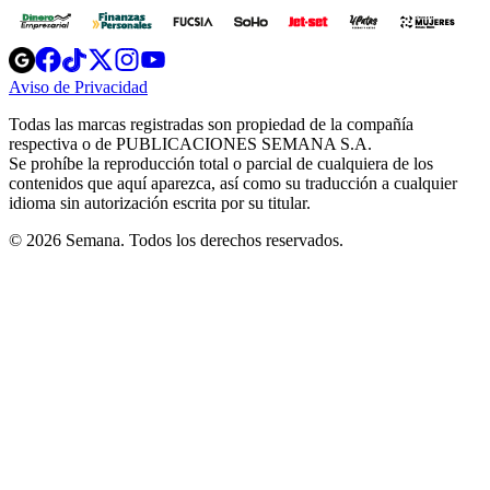
Opens
Opens
Opens
Opens
Opens
in
in
in
in
in
Aviso de Privacidad
Opens
new
new
new
new
new
in
window
window
window
window
window
Todas las marcas registradas son propiedad de la compañía
new
respectiva o de PUBLICACIONES SEMANA S.A.
window
Se prohíbe la reproducción total o parcial de cualquiera de los
contenidos que aquí aparezca, así como su traducción a cualquier
idioma sin autorización escrita por su titular.
© 2026 Semana. Todos los derechos reservados.