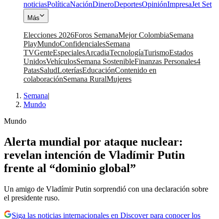
noticias
Política
Nación
Dinero
Deportes
Opinión
Impresa
Jet Set
Más
Elecciones 2026
Foros Semana
Mejor Colombia
Semana
Play
Mundo
Confidenciales
Semana
TV
Gente
Especiales
Arcadia
Tecnología
Turismo
Estados
Unidos
Vehículos
Semana Sostenible
Finanzas Personales
4
Patas
Salud
Loterías
Educación
Contenido en
colaboración
Semana Rural
Mujeres
Semana
|
Mundo
Mundo
Alerta mundial por ataque nuclear:
revelan intención de Vladímir Putin
frente al “dominio global”
Un amigo de Vladímir Putin sorprendió con una declaración sobre
el presidente ruso.
Siga las noticias internacionales en Discover para conocer los