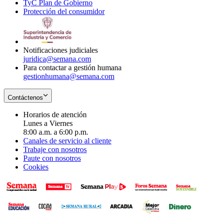
TyC Plan de Gobierno
in
new
Opens
window
Protección del consumidor
new
window
in
Opens
window
new
in
window
new
window
Notificaciones judiciales
juridica@semana.com
Para contactar a gestión humana
gestionhumana@semana.com
Contáctenos
Horarios de atención
Lunes a Viernes
8:00 a.m. a 6:00 p.m.
Canales de servicio al cliente
Trabaje con nosotros
Paute con nosotros
Cookies