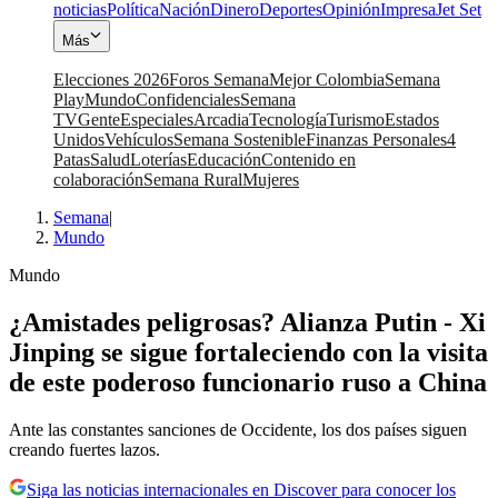
noticias
Política
Nación
Dinero
Deportes
Opinión
Impresa
Jet Set
Más
Elecciones 2026
Foros Semana
Mejor Colombia
Semana
Play
Mundo
Confidenciales
Semana
TV
Gente
Especiales
Arcadia
Tecnología
Turismo
Estados
Unidos
Vehículos
Semana Sostenible
Finanzas Personales
4
Patas
Salud
Loterías
Educación
Contenido en
colaboración
Semana Rural
Mujeres
Semana
|
Mundo
Mundo
¿Amistades peligrosas? Alianza Putin - Xi
Jinping se sigue fortaleciendo con la visita
de este poderoso funcionario ruso a China
Ante las constantes sanciones de Occidente, los dos países siguen
creando fuertes lazos.
Siga las noticias internacionales en Discover para conocer los