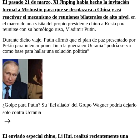
El pasado 21 de marzo, Xi Jinping había hecho la invitación
formal a Mishustin para que se desplazara a China y así
reactivar el mecanismo de reuniones bilaterales de alto nivel,
en
el marco de una visita del propio presidente chino a Rusia para
reunirse con su homólogo ruso, Vladimir Putin.
Durante dicho viaje, Putin afirmó que el plan de paz presentado por
Pekín para intentar poner fin a la guerra en Ucrania “podría servir
como base para hallar una solución política”.
¿Golpe para Putin? Su ‘fiel aliado’ del Grupo Wagner podría dejarlo
solo contra Ucrania
El enviado especial chino, Li Hui, realizó recientemente una