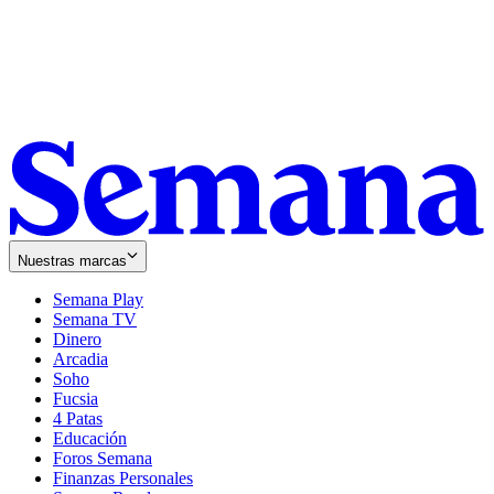
Nuestras marcas
Semana Play
Semana TV
Dinero
Arcadia
Soho
Opens
Fucsia
in
Opens
4 Patas
new
in
Educación
window
new
Foros Semana
window
Finanzas Personales