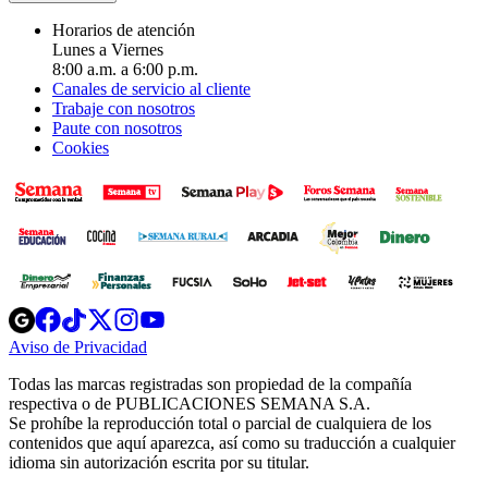
Horarios de atención
Lunes a Viernes
8:00 a.m. a 6:00 p.m.
Canales de servicio al cliente
Trabaje con nosotros
Paute con nosotros
Cookies
Opens
Opens
Opens
Opens
Opens
in
in
in
in
in
Aviso de Privacidad
Opens
new
new
new
new
new
in
window
window
window
window
window
Todas las marcas registradas son propiedad de la compañía
new
respectiva o de PUBLICACIONES SEMANA S.A.
window
Se prohíbe la reproducción total o parcial de cualquiera de los
contenidos que aquí aparezca, así como su traducción a cualquier
idioma sin autorización escrita por su titular.