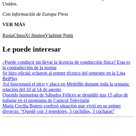
Unidos.
Con información de Europa Press
VER MÁS
Rusia
China
Xi Jinping
Vladimir Putin
Le puede interesar
¿Puede conducir sin llevar la licencia de conducción física? Esta es
la contradicción de la norma
Se hizo oficial: echaron al primer técnico del semestre en la Liga
BetPlay
Así funcionará el pico y placa en Medellín durante toda la semana:
rotación del 10 al 14 de agosto
Querido humorista de Sábados Felices se despidió tras 15 años de
trabajar en el programa de Caracol Televisión
María Cecilia Botero confesó situación que vivió en su primer
divorcio: “Quedé con 3 tenedores, 3 cuchillos, 3 cucharas”