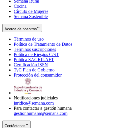
Semana Rural
Cocina
Círculo de Mujeres
Semana Sostenible
Acerca de nosotros
Términos de uso
Opens
Política de Tratamiento de Datos
in
Opens
Términos suscripciones
new
Opens
in
Política de Riesgos C/ST
window
in
Opens
new
Política SAGRILAFT
Opens
new
in
window
Certificación ISSN
Opens
in
window
new
TyC Plan de Gobierno
in
new
Opens
window
Protección del consumidor
new
window
in
Opens
window
new
in
window
new
window
Notificaciones judiciales
juridica@semana.com
Para contactar a gestión humana
gestionhumana@semana.com
Contáctenos