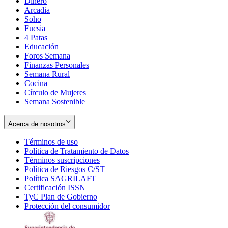
Dinero
Arcadia
Soho
Opens
Fucsia
in
Opens
4 Patas
new
in
Educación
window
new
Foros Semana
window
Finanzas Personales
Semana Rural
Cocina
Círculo de Mujeres
Semana Sostenible
Acerca de nosotros
Términos de uso
Opens
Política de Tratamiento de Datos
in
Opens
Términos suscripciones
new
Opens
in
Política de Riesgos C/ST
window
in
Opens
new
Política SAGRILAFT
Opens
new
in
window
Certificación ISSN
Opens
in
window
new
TyC Plan de Gobierno
in
new
Opens
window
Protección del consumidor
new
window
in
Opens
window
new
in
window
new