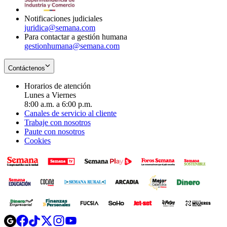
window
Notificaciones judiciales
juridica@semana.com
Para contactar a gestión humana
gestionhumana@semana.com
Contáctenos
Horarios de atención
Lunes a Viernes
8:00 a.m. a 6:00 p.m.
Canales de servicio al cliente
Trabaje con nosotros
Paute con nosotros
Cookies
Opens
Opens
Opens
Opens
Opens