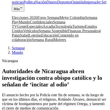
noticias
Política
Nación
Dinero
Deportes
Opinión
Impresa
Jet Set
Más
Elecciones 2026
Foros Semana
Mejor Colombia
Semana
Play
Mundo
Confidenciales
Semana
TV
Gente
Especiales
Arcadia
Tecnología
Turismo
Estados
Unidos
Vehículos
Semana Sostenible
Finanzas Personales
4
Patas
Salud
Loterías
Educación
Contenido en
colaboración
Semana Rural
Mujeres
Semana
|
Mundo
Nicaragua
Autoridades de Nicaragua abren
investigación contra obispo católico y lo
señalan de ‘incitar al odio’
El anuncio hecho por la Policía este fin de semana, se da luego de
que en los últimos días, el religioso, Rolándo Álvarez, denunció ser
víctima de hostigamientos por parte del régimen Ortega, y lamentó
el cierre de medios de comunicación.