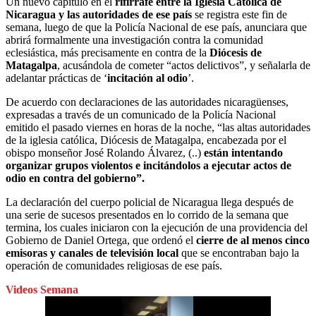
Un nuevo capítulo en el
rifirrafe entre la Iglesia Católica de
Nicaragua y las autoridades de ese país
se registra este fin de
semana, luego de que la Policía Nacional de ese país, anunciara que
abrirá formalmente una investigación contra la comunidad
eclesiástica, más precisamente en contra de la
Diócesis de
Matagalpa
, acusándola de cometer “actos delictivos”, y señalarla de
adelantar prácticas de ‘
incitación al odio
’.
De acuerdo con declaraciones de las autoridades nicaragüenses,
expresadas a través de un comunicado de la Policía Nacional
emitido el pasado viernes en horas de la noche, “las altas autoridades
de la iglesia católica, Diócesis de Matagalpa, encabezada por el
obispo monseñor José Rolando Álvarez, (..)
están intentando
organizar grupos violentos e incitándolos a ejecutar actos de
odio en contra del gobierno”.
La declaración del cuerpo policial de Nicaragua llega después de
una serie de sucesos presentados en lo corrido de la semana que
termina, los cuales iniciaron con la ejecución de una providencia del
Gobierno de Daniel Ortega, que ordenó el
cierre de al menos cinco
emisoras y canales de televisión local
que se encontraban bajo la
operación de comunidades religiosas de ese país.
Videos Semana