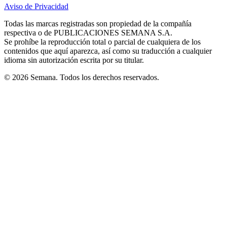
in
in
in
in
in
Aviso de Privacidad
Opens
new
new
new
new
new
in
window
window
window
window
window
Todas las marcas registradas son propiedad de la compañía
new
respectiva o de PUBLICACIONES SEMANA S.A.
window
Se prohíbe la reproducción total o parcial de cualquiera de los
contenidos que aquí aparezca, así como su traducción a cualquier
idioma sin autorización escrita por su titular.
© 2026 Semana. Todos los derechos reservados.