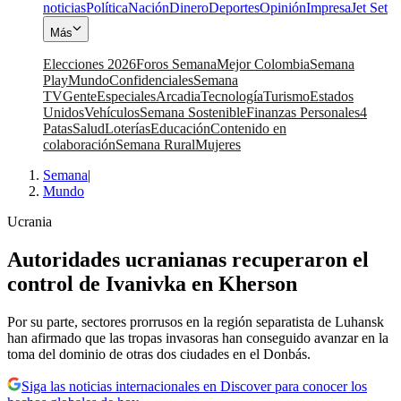
noticias
Política
Nación
Dinero
Deportes
Opinión
Impresa
Jet Set
Más
Elecciones 2026
Foros Semana
Mejor Colombia
Semana
Play
Mundo
Confidenciales
Semana
TV
Gente
Especiales
Arcadia
Tecnología
Turismo
Estados
Unidos
Vehículos
Semana Sostenible
Finanzas Personales
4
Patas
Salud
Loterías
Educación
Contenido en
colaboración
Semana Rural
Mujeres
Semana
|
Mundo
Ucrania
Autoridades ucranianas recuperaron el
control de Ivanivka en Kherson
Por su parte, sectores prorrusos en la región separatista de Luhansk
han afirmado que las tropas invasoras han conseguido avanzar en la
toma del dominio de otras dos ciudades en el Donbás.
Siga las noticias internacionales en Discover para conocer los