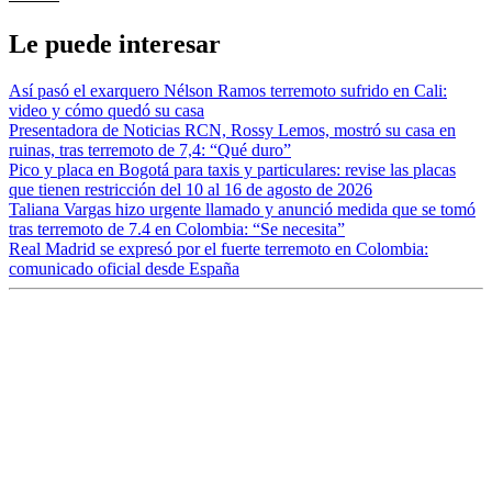
Le puede interesar
Así pasó el exarquero Nélson Ramos terremoto sufrido en Cali:
video y cómo quedó su casa
Presentadora de Noticias RCN, Rossy Lemos, mostró su casa en
ruinas, tras terremoto de 7,4: “Qué duro”
Pico y placa en Bogotá para taxis y particulares: revise las placas
que tienen restricción del 10 al 16 de agosto de 2026
Taliana Vargas hizo urgente llamado y anunció medida que se tomó
tras terremoto de 7.4 en Colombia: “Se necesita”
Real Madrid se expresó por el fuerte terremoto en Colombia:
comunicado oficial desde España