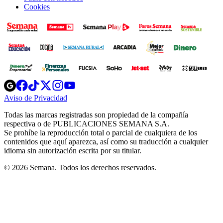
Cookies
Opens
Opens
Opens
Opens
Opens
in
in
in
in
in
Aviso de Privacidad
Opens
new
new
new
new
new
in
window
window
window
window
window
Todas las marcas registradas son propiedad de la compañía
new
respectiva o de PUBLICACIONES SEMANA S.A.
window
Se prohíbe la reproducción total o parcial de cualquiera de los
contenidos que aquí aparezca, así como su traducción a cualquier
idioma sin autorización escrita por su titular.
© 2026 Semana. Todos los derechos reservados.