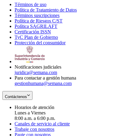
Términos de uso
Opens
Política de Tratamiento de Datos
in
Opens
Términos suscripciones
new
Opens
in
Política de Riesgos C/ST
window
in
Opens
new
Política SAGRILAFT
Opens
new
in
window
Certificación ISSN
Opens
in
window
new
TyC Plan de Gobierno
in
new
Opens
window
Protección del consumidor
new
window
in
Opens
window
new
in
window
new
window
Notificaciones judiciales
juridica@semana.com
Para contactar a gestión humana
gestionhumana@semana.com
Contáctenos
Horarios de atención
Lunes a Viernes
8:00 a.m. a 6:00 p.m.
Canales de servicio al cliente
Trabaje con nosotros
Paute con nosotros