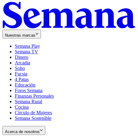
Nuestras marcas
Semana Play
Semana TV
Dinero
Arcadia
Soho
Opens
Fucsia
in
Opens
4 Patas
new
in
Educación
window
new
Foros Semana
window
Finanzas Personales
Semana Rural
Cocina
Círculo de Mujeres
Semana Sostenible
Acerca de nosotros