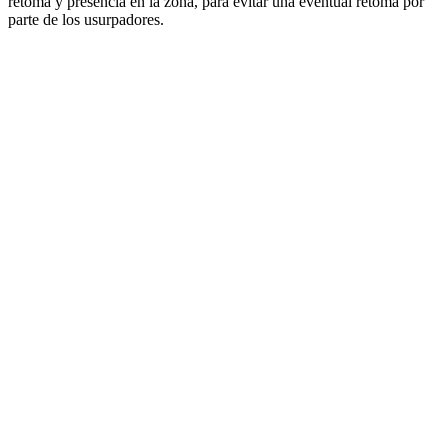
retoma y presencia en la zona, para evitar una eventual retoma por
parte de los usurpadores.