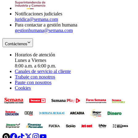
window
new
window
Notificaciones judiciales
juridica@semana.com
Para contactar a gestión humana
gestionhumana@semana.com
Contáctenos
Horarios de atención
Lunes a Viernes
8:00 a.m. a 6:00 p.m.
Canales de servicio al cliente
Trabaje con nosotros
Paute con nosotros
Cookies
Opens
Opens
Opens
Opens
Opens