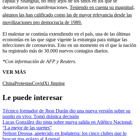
capital y Shanghái, no muy lejos de los sitios en los que se
desarrollaron las manifestaciones.
Teniendo en cuenta su magnitud,
algunos las han calificado como las de mayor relevancia desde las
movilizaciones pro democracia de 1989.
El malestar se continúa extendiendo en el país, una de las últimas
economías en las que sigue vigente la estrategia para mitigar las
infecciones de coronavirus. Esto en un momento en el que la nación
ha registrado más de 30.000 nuevos contagios diarios.
*Con información de AFP y Reuters.
VER MÁS
China
Protestas
Covid
Xi Jinping
Le puede interesar
Técnico formador de Jhon Durán dio una nueva versión sobre su
pupilo en vivo: Tomó drástica decisión
Lucas González dio pista sobre nueva salida en Atlético Nacional:
“La mejor de las suertes”
Nelson Deossa, apetecido en Inglaterra: los cinco clubes que lo
buscan tras golazo al Arsenal