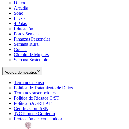
Dinero
Arcadia
Soho
Opens
Fucsia
in
Opens
4 Patas
new
in
Educación
window
new
Foros Semana
window
Finanzas Personales
Semana Rural
Cocina
Círculo de Mujeres
Semana Sostenible
Acerca de nosotros
Términos de uso
Opens
Política de Tratamiento de Datos
in
Opens
Términos suscripciones
new
Opens
in
Política de Riesgos C/ST
window
in
Opens
new
Política SAGRILAFT
Opens
new
in
window
Certificación ISSN
Opens
in
window
new
TyC Plan de Gobierno
in
new
Opens
window
Protección del consumidor
new
window
in
Opens
window
new
in