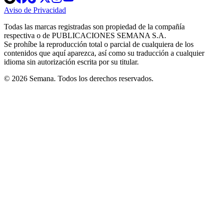
in
in
in
in
in
Aviso de Privacidad
Opens
new
new
new
new
new
in
window
window
window
window
window
Todas las marcas registradas son propiedad de la compañía
new
respectiva o de PUBLICACIONES SEMANA S.A.
window
Se prohíbe la reproducción total o parcial de cualquiera de los
contenidos que aquí aparezca, así como su traducción a cualquier
idioma sin autorización escrita por su titular.
© 2026 Semana. Todos los derechos reservados.