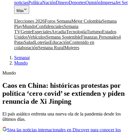
noticias
Política
Nación
Dinero
Deportes
Opinión
Impresa
Jet Set
Más
Elecciones 2026
Foros Semana
Mejor Colombia
Semana
Play
Mundo
Confidenciales
Semana
TV
Gente
Especiales
Arcadia
Tecnología
Turismo
Estados
Unidos
Vehículos
Semana Sostenible
Finanzas Personales
4
Patas
Salud
Loterías
Educación
Contenido en
colaboración
Semana Rural
Mujeres
Semana
|
Mundo
Mundo
Caos en China: históricas protestas por
política ‘cero covid’ se extienden y piden
renuncia de Xi Jinping
El país asiático enfrenta una nueva ola de la pandemia desde los
últimos días.
Siga las noticias internacionales en Discover para conocer los