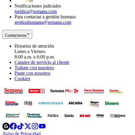
Notificaciones judiciales
juridica@semana.com
Para contactar a gestión humana
gestionhumana@semana.com
Contáctenos
Horarios de atención
Lunes a Viernes
8:00 a.m. a 6:00 p.m.
Canales de servicio al cliente
Trabaje con nosotros
Paute con nosotros
Cookies
Opens
Opens
Opens
Opens
Opens
in
in
in
in
in
Aviso de Privacidad
Opens