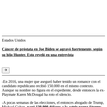
Estados Unidos
Cáncer de próstata en Joe Biden se agravó fuertemente, según
su hijo Hunter. Esto reveló en una entrevista
-En 2016, una mujer que aseguró haber tenido un romance con el
candidato republicano recibió 150.000 en el mismo contexto.
Aunque su nombre no figura en el expediente, desde entonces la ex-
Playmate Karen McDougal ha roto el silencio.
-A pocas semanas de las elecciones, el entonces abogado de Trump,
Michael Cohen,
pagó 130.000 dólares a la actriz porno Stormy