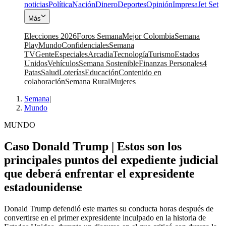
noticias
Política
Nación
Dinero
Deportes
Opinión
Impresa
Jet Set
Más
Elecciones 2026
Foros Semana
Mejor Colombia
Semana
Play
Mundo
Confidenciales
Semana
TV
Gente
Especiales
Arcadia
Tecnología
Turismo
Estados
Unidos
Vehículos
Semana Sostenible
Finanzas Personales
4
Patas
Salud
Loterías
Educación
Contenido en
colaboración
Semana Rural
Mujeres
Semana
|
Mundo
MUNDO
Caso Donald Trump | Estos son los
principales puntos del expediente judicial
que deberá enfrentar el expresidente
estadounidense
Donald Trump defendió este martes su conducta horas después de
convertirse en el primer expresidente inculpado en la historia de