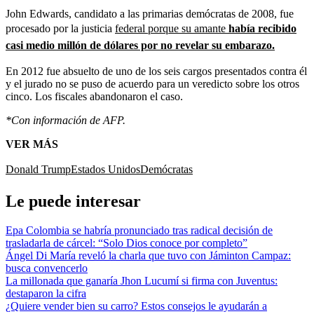
John Edwards, candidato a las primarias demócratas de 2008, fue
procesado por la justicia
federal porque su amante
había recibido
casi medio millón de dólares por no revelar su embarazo.
En 2012 fue absuelto de uno de los seis cargos presentados contra él
y el jurado no se puso de acuerdo para un veredicto sobre los otros
cinco. Los fiscales abandonaron el caso.
*Con información de AFP.
VER MÁS
Donald Trump
Estados Unidos
Demócratas
Le puede interesar
Epa Colombia se habría pronunciado tras radical decisión de
trasladarla de cárcel: “Solo Dios conoce por completo”
Ángel Di María reveló la charla que tuvo con Jáminton Campaz:
busca convencerlo
La millonada que ganaría Jhon Lucumí si firma con Juventus:
destaparon la cifra
¿Quiere vender bien su carro? Estos consejos le ayudarán a